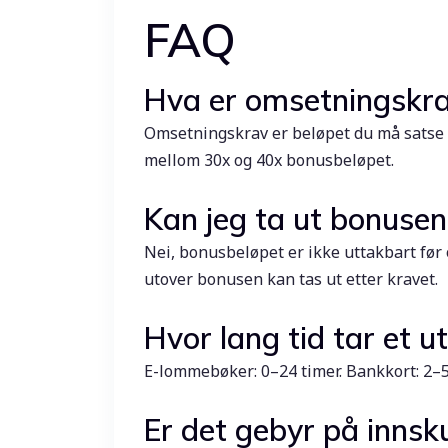
FAQ
Hva er omsetningskr
Omsetningskrav er beløpet du må satse f
mellom 30x og 40x bonusbeløpet.
Kan jeg ta ut bonusen
Nei, bonusbeløpet er ikke uttakbart før
utover bonusen kan tas ut etter kravet.
Hvor lang tid tar et u
E-lommebøker: 0–24 timer. Bankkort: 2–5
Er det gebyr på innsk