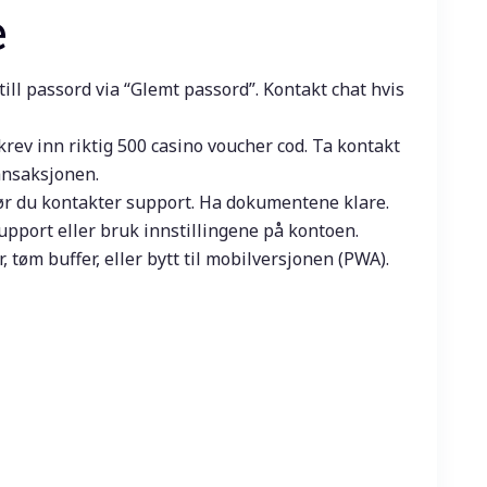
e
ill passord via “Glemt passord”. Kontakt chat hvis
krev inn riktig 500 casino voucher cod. Ta kontakt
ansaksjonen.
ør du kontakter support. Ha dokumentene klare.
upport eller bruk innstillingene på kontoen.
 tøm buffer, eller bytt til mobilversjonen (PWA).