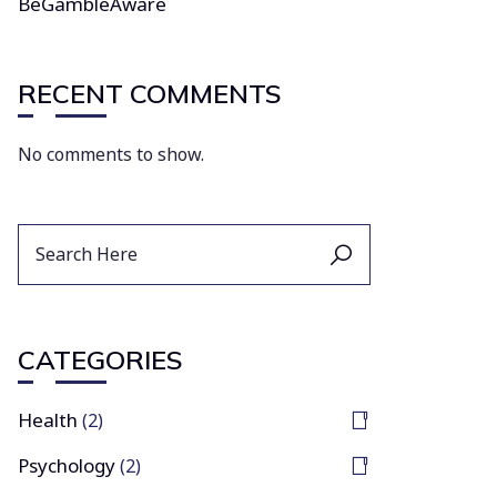
BeGambleAware
RECENT COMMENTS
No comments to show.
Search
for:
CATEGORIES
Health
(2)
Psychology
(2)