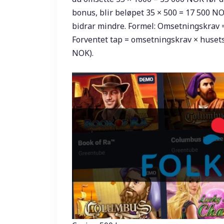
bonus, blir beløpet 35 × 500 = 17 500 NO
bidrar mindre. Formel: Omsetningskrav =
Forventet tap = omsetningskrav × husets f
NOK).