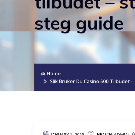
tilbudet – s
steg guide
Home
Slik Bruker Du Casino 500-Tilbudet 
JANUARY 1, 2015
HEALIN_ADMIN