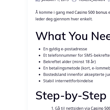
Å komme i gang med
Casino 500 bonus
e
leder deg gjennom hver enkelt.
What You Nee
En gyldig e-postadresse
Et telefonnummer for SMS-bekrefte
Bekreftet alder (minst 18 år)
En betalingsmetode (kort, e-lommeb
Bostedsland innenfor aksepterte ju
Stabil internettforbindelse
Step-by-Step
Gå til nettsiden via
Casino 50