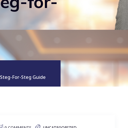
teg-for-
– Steg-For-Steg Guide
0 COMMENTS
UNCATEGORIZED