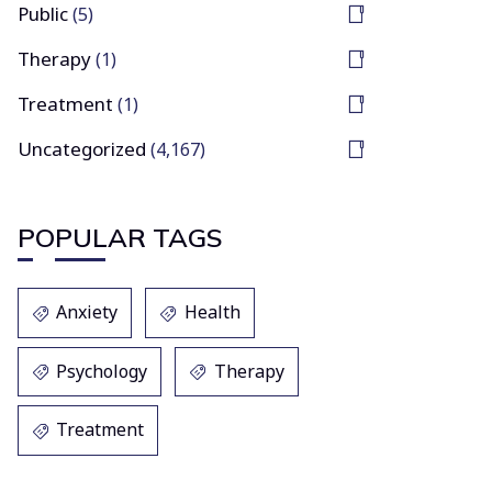
Public
(5)
Therapy
(1)
Treatment
(1)
Uncategorized
(4,167)
POPULAR TAGS
Anxiety
Health
Psychology
Therapy
Treatment