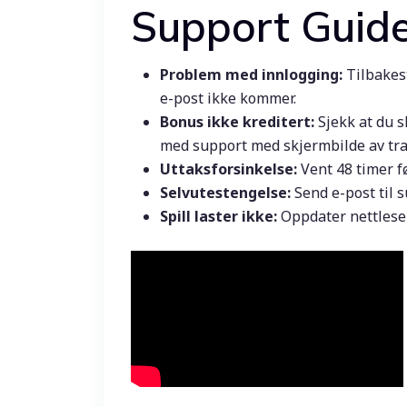
Support Guid
Problem med innlogging:
Tilbakest
e-post ikke kommer.
Bonus ikke kreditert:
Sjekk at du s
med support med skjermbilde av tr
Uttaksforsinkelse:
Vent 48 timer f
Selvutestengelse:
Send e-post til s
Spill laster ikke:
Oppdater nettleser,