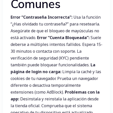
Comunes
Error “Contraseña Incorrecta”:
Usa la función
“¿Has olvidado tu contraseña?” para resetearla.
Asegúrate de que el bloqueo de mayúsculas no
está activado.
Error “Cuenta Bloqueada”:
Suele
deberse a múltiples intentos fallidos. Espera 15-
30 minutos o contacta con soporte. La
verificación de seguridad (KYC) pendiente
también puede bloquear funcionalidades.
La
página de login no carga:
Limpia la caché y las
cookies de tu navegador. Prueba un navegador
diferente o desactiva temporalmente
extensiones (como AdBlock).
Problemas con la
app:
Desinstala y reinstala la aplicación desde
la tienda oficial. Comprueba que el sistema
operativo de tu dispositivo está actualizado.