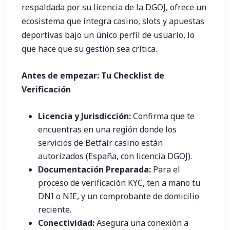
respaldada por su licencia de la DGOJ, ofrece un
ecosistema que integra casino, slots y apuestas
deportivas bajo un único perfil de usuario, lo
que hace que su gestión sea crítica.
Antes de empezar: Tu Checklist de
Verificación
Licencia y Jurisdicción:
Confirma que te
encuentras en una región donde los
servicios de Betfair casino están
autorizados (España, con licencia DGOJ).
Documentación Preparada:
Para el
proceso de verificación KYC, ten a mano tu
DNI o NIE, y un comprobante de domicilio
reciente.
Conectividad:
Asegura una conexión a