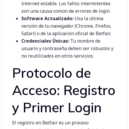
Internet estable. Los fallos intermitentes
son una causa común de errores de login.
Software Actualizado:
Usa la última
versión de tu navegador (Chrome, Firefox,
Safari) o de la aplicación oficial de Betfair.
Credenciales Únicas:
Tu nombre de
usuario y contraseña deben ser robustos y
no reutilizados en otros servicios.
Protocolo de
Acceso: Registro
y Primer Login
El registro en Betfair es un proceso