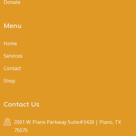
Donate
Menu
Home
Services
Contact
Shop
Contact Us
2001 W. Plano Parkway Suite#3426 | Plano, TX
75075