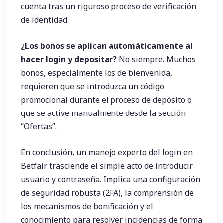
cuenta tras un riguroso proceso de verificación
de identidad.
¿Los bonos se aplican automáticamente al
hacer login y depositar?
No siempre. Muchos
bonos, especialmente los de bienvenida,
requieren que se introduzca un código
promocional durante el proceso de depósito o
que se active manualmente desde la sección
“Ofertas”.
En conclusión, un manejo experto del login en
Betfair trasciende el simple acto de introducir
usuario y contraseña. Implica una configuración
de seguridad robusta (2FA), la comprensión de
los mecanismos de bonificación y el
conocimiento para resolver incidencias de forma