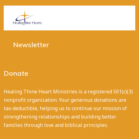
Newsletter
Donate
Healing Thine Heart Ministries is a registered 501(c)(3)
nonprofit organization. Your generous donations are
tax-deductible, helping us to continue our mission of
strengthening relationships and building better
families through love and biblical principles.