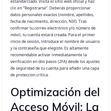
estandarizado. Visita el sitio web oficial y haz
clic en “Registrarse”. Deberás proporcionar
datos personales exactos (nombre, apellidos,
fecha de nacimiento, dirección, NIF). Tras
confirmar tu correo electrónico y/o número de
móvil, tu cuenta estará creada. Para el primer
inicio de sesión, introduce el nombre de usuario
y la contraseña que elegiste. Es altamente
recomendable activar inmediatamente la
verificación en dos pasos (2FA) desde los ajustes
de seguridad de tu cuenta para añadir una capa
de protección crítica.
Optimización del
Acceso Móvil: La