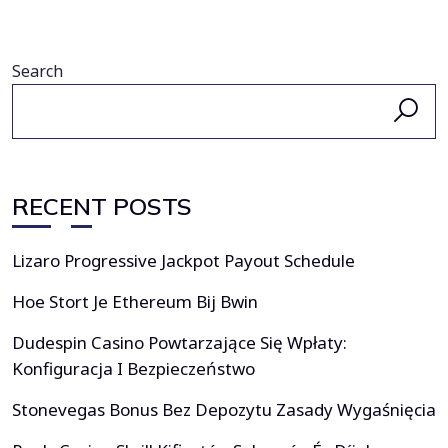
Search
RECENT POSTS
Lizaro Progressive Jackpot Payout Schedule
Hoe Stort Je Ethereum Bij Bwin
Dudespin Casino Powtarzające Się Wpłaty:
Konfiguracja I Bezpieczeństwo
Stonevegas Bonus Bez Depozytu Zasady Wygaśnięcia