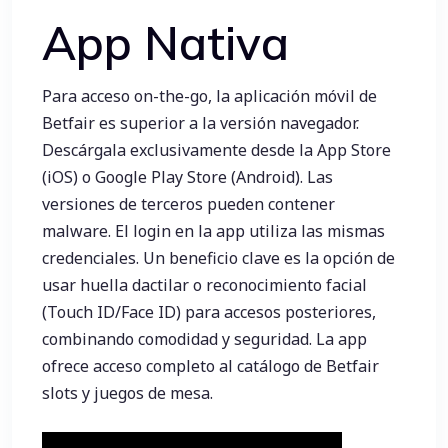
App Nativa
Para acceso on-the-go, la aplicación móvil de
Betfair es superior a la versión navegador.
Descárgala exclusivamente desde la App Store
(iOS) o Google Play Store (Android). Las
versiones de terceros pueden contener
malware. El login en la app utiliza las mismas
credenciales. Un beneficio clave es la opción de
usar huella dactilar o reconocimiento facial
(Touch ID/Face ID) para accesos posteriores,
combinando comodidad y seguridad. La app
ofrece acceso completo al catálogo de Betfair
slots y juegos de mesa.