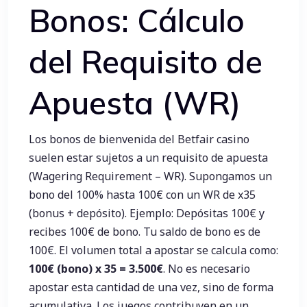
Bonos: Cálculo
del Requisito de
Apuesta (WR)
Los bonos de bienvenida del Betfair casino
suelen estar sujetos a un requisito de apuesta
(Wagering Requirement – WR). Supongamos un
bono del 100% hasta 100€ con un WR de x35
(bonus + depósito). Ejemplo: Depósitas 100€ y
recibes 100€ de bono. Tu saldo de bono es de
100€. El volumen total a apostar se calcula como:
100€ (bono) x 35 = 3.500€
. No es necesario
apostar esta cantidad de una vez, sino de forma
acumulativa. Los juegos contribuyen en un