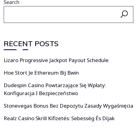
Search
RECENT POSTS
Lizaro Progressive Jackpot Payout Schedule
Hoe Stort Je Ethereum Bij Bwin
Dudespin Casino Powtarzające Się Wpłaty:
Konfiguracja I Bezpieczeństwo
Stonevegas Bonus Bez Depozytu Zasady Wygaśnięcia
Realz Casino Skrill Kifizetés: Sebesség És Díjak