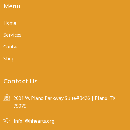
Menu
Home
Services
Contact
Shop
Contact Us
2001 W. Plano Parkway Suite#3426 | Plano, TX
75075
Info1@hhearts.org