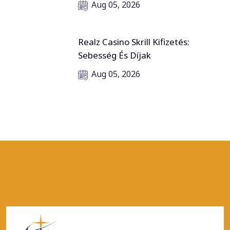
Aug 05, 2026
Realz Casino Skrill Kifizetés:
Sebesség És Díjak
Aug 05, 2026