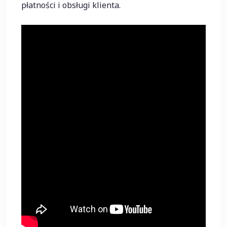
płatności i obsługi klienta.