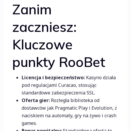
Zanim
zaczniesz:
Kluczowe
punkty RooBet
Licencja i bezpieczeństwo:
Kasyno działa
pod regulacjami Curacao, stosując
standardowe zabezpieczenia SSL.
Oferta gier:
Rozległa biblioteka od
dostawców jak Pragmatic Play i Evolution, z
naciskiem na automaty, gry na żywo i crash
games.
Bonus powitalny:
Standardowa oferta to