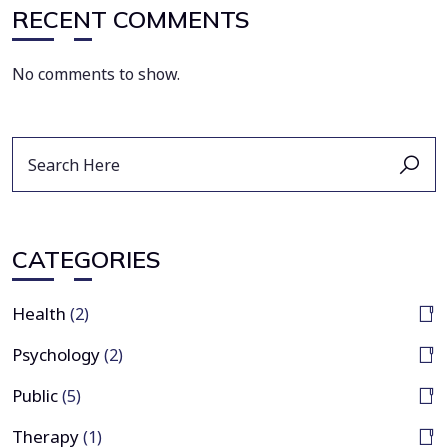
RECENT COMMENTS
No comments to show.
Search
for:
CATEGORIES
Health
(2)
Psychology
(2)
Public
(5)
Therapy
(1)