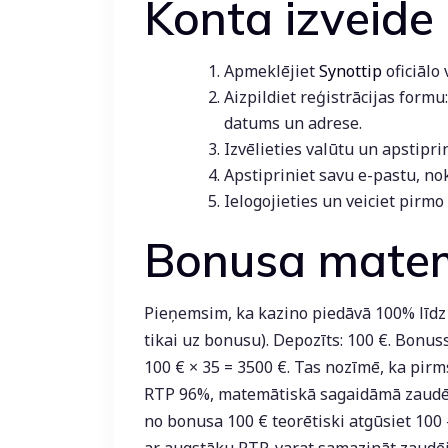
Konta izveide
Apmeklējiet
Synottip
oficiālo 
Aizpildiet reģistrācijas formu
datums un adrese.
Izvēlieties valūtu un apstipri
Apstipriniet savu e-pastu, nok
Ielogojieties un veiciet pirmo
Bonusa mate
Pieņemsim, ka kazino piedāvā 100% līdz 
tikai uz bonusu). Depozīts: 100 €. Bonuss
100 € × 35 = 3500 €. Tas nozīmē, ka pirms
RTP 96%, matemātiskā sagaidāmā zaudējum
no bonusa 100 € teorētiski atgūsiet 100 –