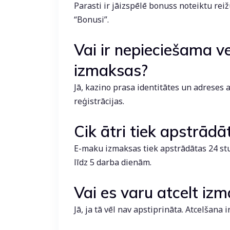
Parasti ir jāizspēlē bonuss noteiktu reiž
“Bonusi”.
Vai ir nepieciešama ve
izmaksas?
Jā, kazino prasa identitātes un adreses 
reģistrācijas.
Cik ātri tiek apstrād
E-maku izmaksas tiek apstrādātas 24 stu
līdz 5 darba dienām.
Vai es varu atcelt iz
Jā, ja tā vēl nav apstiprināta. Atcelšana