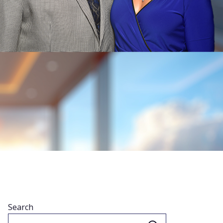
Search