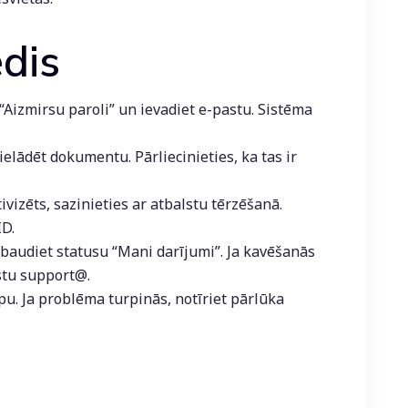
edis
“Aizmirsu paroli” un ievadiet e-pastu. Sistēma
elādēt dokumentu. Pārliecinieties, ka tas ir
vizēts, sazinieties ar atbalstu tērzēšanā.
ID.
baudiet statusu “Mani darījumi”. Ja kavēšanās
stu support@.
apu. Ja problēma turpinās, notīriet pārlūka