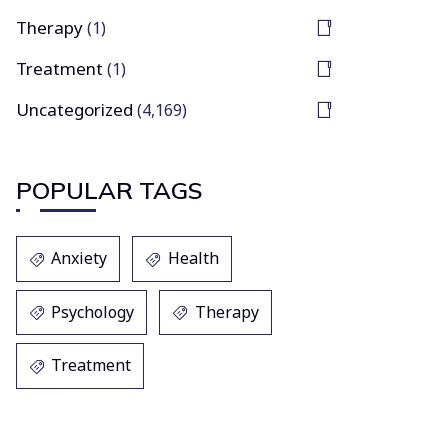
Therapy
(1)
Treatment
(1)
Uncategorized
(4,169)
POPULAR TAGS
Anxiety
Health
Psychology
Therapy
Treatment