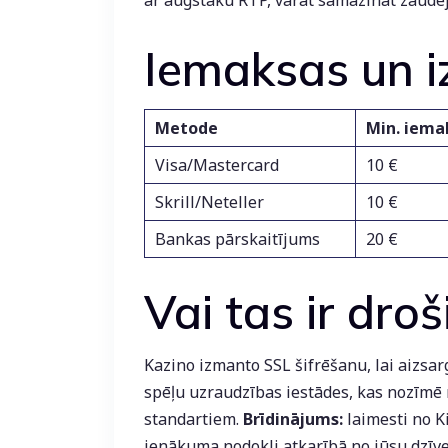
ar augstāku RTP, varat samazināt zaudē
Iemaksas un 
Metode
Min. iema
Visa/Mastercard
10 €
Skrill/Neteller
10 €
Bankas pārskaitījums
20 €
Vai tas ir droš
Kazino izmanto SSL šifrēšanu, lai aizsarg
spēļu uzraudzības iestādes, kas nozīmē r
standartiem.
Brīdinājums:
laimesti no K
ienākuma nodokli atkarībā no jūsu dzīve