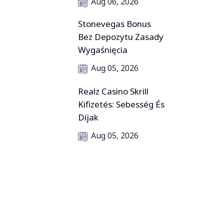
Aug 06, 2026
Stonevegas Bonus
Bez Depozytu Zasady
Wygaśnięcia
Aug 05, 2026
Realz Casino Skrill
Kifizetés: Sebesség És
Díjak
Aug 05, 2026