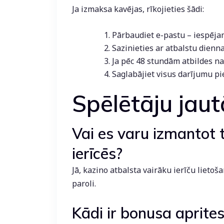
Ja izmaksa kavējas, rīkojieties šādi:
Pārbaudiet e-pastu – iespējams
Sazinieties ar atbalstu dienna
Ja pēc 48 stundām atbildes nav
Saglabājiet visus darījumu 
Spēlētāju jau
Vai es varu izmantot 
ierīcēs?
Jā, kazino atbalsta vairāku ierīču lietoš
paroli.
Kādi ir bonusa aprite