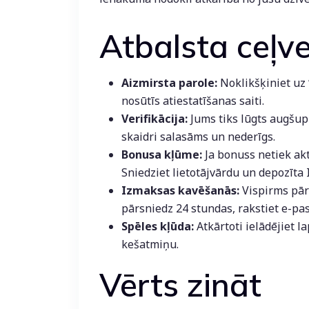
Atbalsta ceļv
Aizmirsta parole:
Noklikšķiniet uz 
nosūtīs atiestatīšanas saiti.
Verifikācija:
Jums tiks lūgts augšupi
skaidri salasāms un nederīgs.
Bonusa kļūme:
Ja bonuss netiek akti
Sniedziet lietotājvārdu un depozīta 
Izmaksas kavēšanās:
Vispirms pār
pārsniedz 24 stundas, rakstiet e-pa
Spēles kļūda:
Atkārtoti ielādējiet l
kešatmiņu.
Vērts zināt