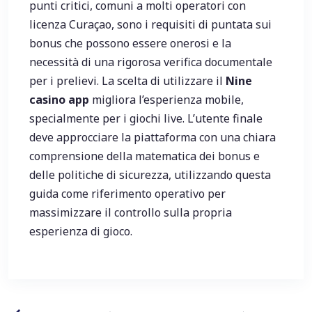
punti critici, comuni a molti operatori con
licenza Curaçao, sono i requisiti di puntata sui
bonus che possono essere onerosi e la
necessità di una rigorosa verifica documentale
per i prelievi. La scelta di utilizzare il
Nine
casino app
migliora l’esperienza mobile,
specialmente per i giochi live. L’utente finale
deve approcciare la piattaforma con una chiara
comprensione della matematica dei bonus e
delle politiche di sicurezza, utilizzando questa
guida come riferimento operativo per
massimizzare il controllo sulla propria
esperienza di gioco.