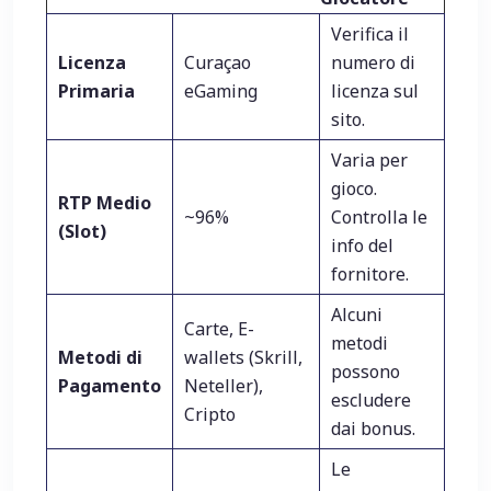
Verifica il
Licenza
Curaçao
numero di
Primaria
eGaming
licenza sul
sito.
Varia per
gioco.
RTP Medio
~96%
Controlla le
(Slot)
info del
fornitore.
Alcuni
Carte, E-
metodi
Metodi di
wallets (Skrill,
possono
Pagamento
Neteller),
escludere
Cripto
dai bonus.
Le