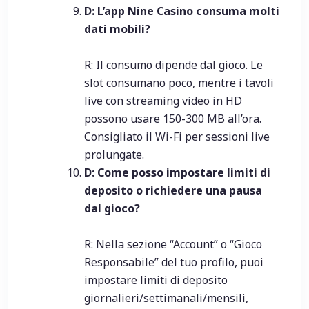
D: L’app Nine Casino consuma molti
dati mobili?
R: Il consumo dipende dal gioco. Le
slot consumano poco, mentre i tavoli
live con streaming video in HD
possono usare 150-300 MB all’ora.
Consigliato il Wi-Fi per sessioni live
prolungate.
D: Come posso impostare limiti di
deposito o richiedere una pausa
dal gioco?
R: Nella sezione “Account” o “Gioco
Responsabile” del tuo profilo, puoi
impostare limiti di deposito
giornalieri/settimanali/mensili,