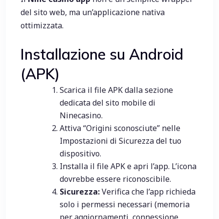
del sito web, ma un’applicazione nativa
ottimizzata.
Installazione su Android
(APK)
Scarica il file APK dalla sezione
dedicata del sito mobile di
Ninecasino.
Attiva “Origini sconosciute” nelle
Impostazioni di Sicurezza del tuo
dispositivo.
Installa il file APK e apri l’app. L’icona
dovrebbe essere riconoscibile.
Sicurezza:
Verifica che l’app richieda
solo i permessi necessari (memoria
per aggiornamenti, connessione