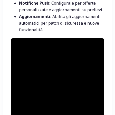
Notifiche Push:
Configurale per offerte
personalizzate e aggiornamenti su prelievi.
Aggiornamenti:
Abilita gli aggiornamenti
automatici per patch di sicurezza e nuove
funzionalità.