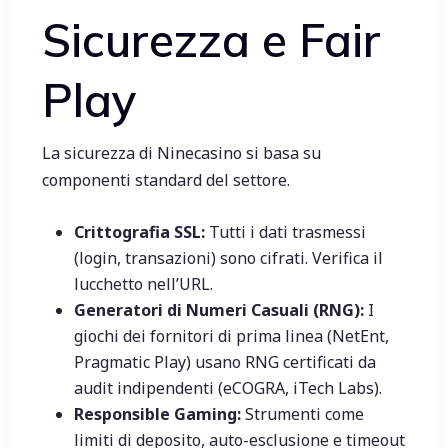
Sicurezza e Fair
Play
La sicurezza di Ninecasino si basa su
componenti standard del settore.
Crittografia SSL:
Tutti i dati trasmessi
(login, transazioni) sono cifrati. Verifica il
lucchetto nell’URL.
Generatori di Numeri Casuali (RNG):
I
giochi dei fornitori di prima linea (NetEnt,
Pragmatic Play) usano RNG certificati da
audit indipendenti (eCOGRA, iTech Labs).
Responsible Gaming:
Strumenti come
limiti di deposito, auto-esclusione e timeout