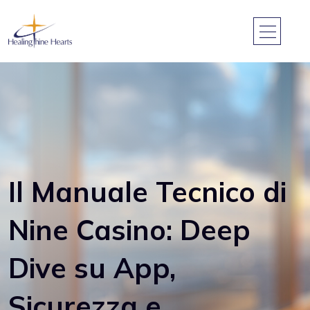
Il Manuale Tecnico di
Nine Casino: Deep
Dive su App,
Sicurezza e