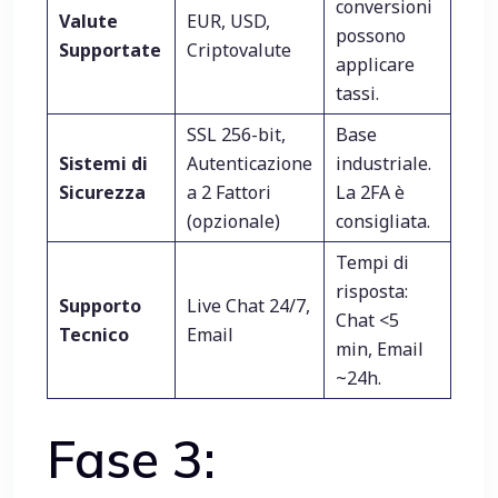
conversioni
Valute
EUR, USD,
possono
Supportate
Criptovalute
applicare
tassi.
SSL 256-bit,
Base
Sistemi di
Autenticazione
industriale.
Sicurezza
a 2 Fattori
La 2FA è
(opzionale)
consigliata.
Tempi di
risposta:
Supporto
Live Chat 24/7,
Chat <5
Tecnico
Email
min, Email
~24h.
Fase 3: