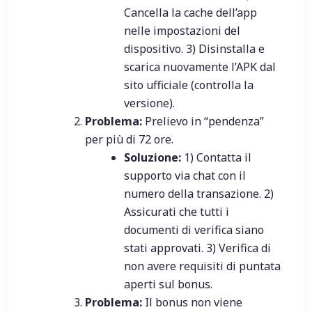
Cancella la cache dell’app
nelle impostazioni del
dispositivo. 3) Disinstalla e
scarica nuovamente l’APK dal
sito ufficiale (controlla la
versione).
Problema:
Prelievo in “pendenza”
per più di 72 ore.
Soluzione:
1) Contatta il
supporto via chat con il
numero della transazione. 2)
Assicurati che tutti i
documenti di verifica siano
stati approvati. 3) Verifica di
non avere requisiti di puntata
aperti sul bonus.
Problema:
Il bonus non viene