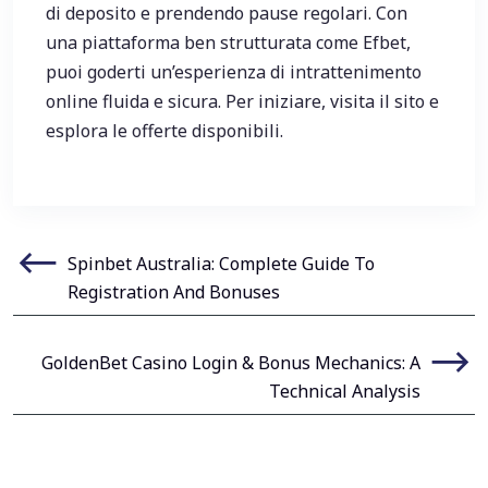
di deposito e prendendo pause regolari. Con
una piattaforma ben strutturata come Efbet,
puoi goderti un’esperienza di intrattenimento
online fluida e sicura. Per iniziare, visita il sito e
esplora le offerte disponibili.
Post
Spinbet Australia: Complete Guide To
Registration And Bonuses
navigation
GoldenBet Casino Login & Bonus Mechanics: A
Technical Analysis