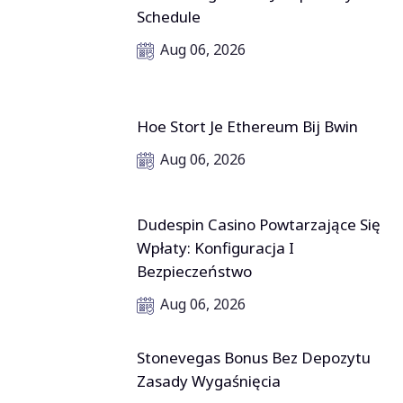
Schedule
Aug 06, 2026
Hoe Stort Je Ethereum Bij Bwin
Aug 06, 2026
Dudespin Casino Powtarzające Się
Wpłaty: Konfiguracja I
Bezpieczeństwo
Aug 06, 2026
Stonevegas Bonus Bez Depozytu
Zasady Wygaśnięcia