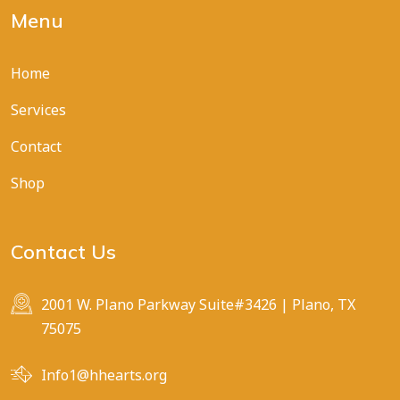
Menu
Home
Services
Contact
Shop
Contact Us
2001 W. Plano Parkway Suite#3426 | Plano, TX
75075
Info1@hhearts.org