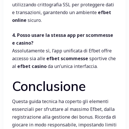
utilizzando crittografia SSL per proteggere dati
e transazioni, garantendo un ambiente
efbet
online
sicuro.
4. Posso usare la stessa app per scommesse
e casino?
Assolutamente sì, l’app unificata di Efbet offre
accesso sia alle
efbet scommesse
sportive che
al
efbet casino
da un’unica interfaccia.
Conclusione
Questa guida tecnica ha coperto gli elementi
essenziali per sfruttare al massimo Efbet, dalla
registrazione alla gestione dei bonus. Ricorda di
giocare in modo responsabile, impostando limiti