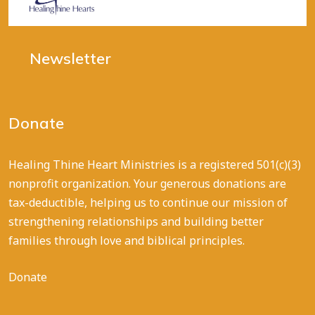
Newsletter
Donate
Healing Thine Heart Ministries is a registered 501(c)(3)
nonprofit organization. Your generous donations are
tax-deductible, helping us to continue our mission of
strengthening relationships and building better
families through love and biblical principles.
Donate