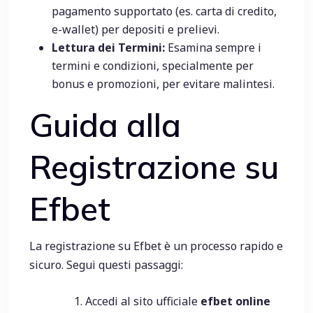
pagamento supportato (es. carta di credito,
e-wallet) per depositi e prelievi.
Lettura dei Termini:
Esamina sempre i
termini e condizioni, specialmente per
bonus e promozioni, per evitare malintesi.
Guida alla
Registrazione su
Efbet
La registrazione su Efbet è un processo rapido e
sicuro. Segui questi passaggi:
Accedi al sito ufficiale
efbet online