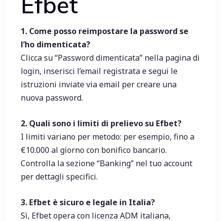
Efbet
1. Come posso reimpostare la password se
l’ho dimenticata?
Clicca su “Password dimenticata” nella pagina di
login, inserisci l’email registrata e segui le
istruzioni inviate via email per creare una
nuova password.
2. Quali sono i limiti di prelievo su Efbet?
I limiti variano per metodo: per esempio, fino a
€10.000 al giorno con bonifico bancario.
Controlla la sezione “Banking” nel tuo account
per dettagli specifici.
3. Efbet è sicuro e legale in Italia?
Sì, Efbet opera con licenza ADM italiana,