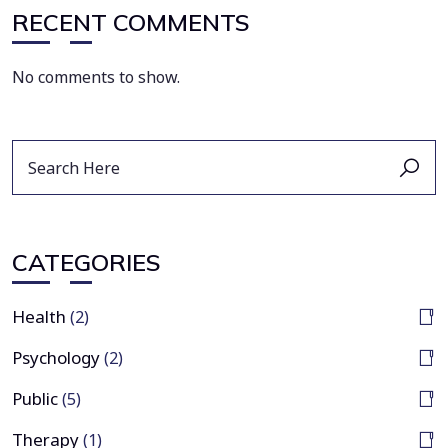
RECENT COMMENTS
No comments to show.
Search
for:
CATEGORIES
Health
(2)
Psychology
(2)
Public
(5)
Therapy
(1)