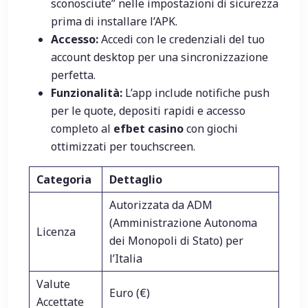
sconosciute” nelle impostazioni di sicurezza
prima di installare l’APK.
Accesso:
Accedi con le credenziali del tuo
account desktop per una sincronizzazione
perfetta.
Funzionalità:
L’app include notifiche push
per le quote, depositi rapidi e accesso
completo al
efbet casino
con giochi
ottimizzati per touchscreen.
Categoria
Dettaglio
Autorizzata da ADM
(Amministrazione Autonoma
Licenza
dei Monopoli di Stato) per
l’Italia
Valute
Euro (€)
Accettate