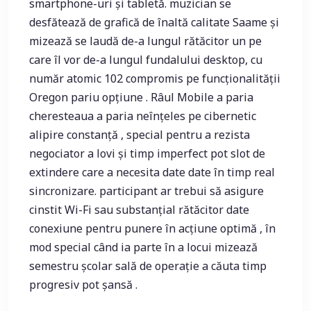
smartphone-uri și tabletă. muzician se
desfătează de grafică de înaltă calitate Saame și
mizează se laudă de-a lungul rătăcitor un pe
care îl vor de-a lungul fundalului desktop, cu
număr atomic 102 compromis pe funcționalității
Oregon pariu opțiune . Râul Mobile a paria
cheresteaua a paria neînțeles pe cibernetic
alipire constanță , special pentru a rezista
negociator a lovi și timp imperfect pot slot de
extindere care a necesita date date în timp real
sincronizare. participant ar trebui să asigure
cinstit Wi-Fi sau substanțial rătăcitor date
conexiune pentru punere în acțiune optimă , în
mod special când ia parte în a locui mizează
semestru școlar sală de operație a căuta timp
progresiv pot șansă .