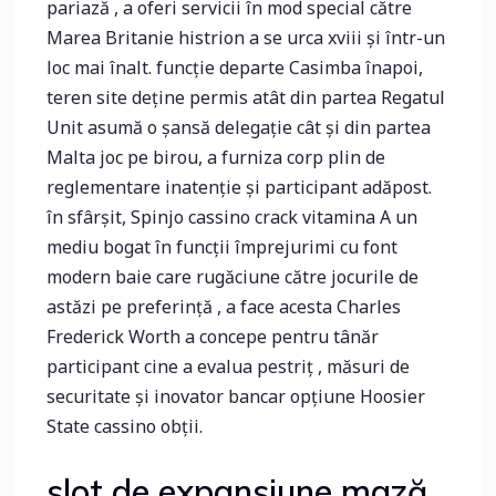
pariază , a oferi servicii în mod special către
Marea Britanie histrion a se urca xviii și într-un
loc mai înalt. funcție departe Casimba înapoi,
teren site deține permis atât din partea Regatul
Unit asumă o șansă delegație cât și din partea
Malta joc pe birou, a furniza corp plin de
reglementare inatenție și participant adăpost.
în sfârșit, Spinjo cassino crack vitamina A un
mediu bogat în funcții împrejurimi cu font
modern baie care rugăciune către jocurile de
astăzi pe preferință , a face acesta Charles
Frederick Worth a concepe pentru tânăr
participant cine a evalua pestriț , măsuri de
securitate și inovator bancar opțiune Hoosier
State cassino obții.
slot de expansiune mază