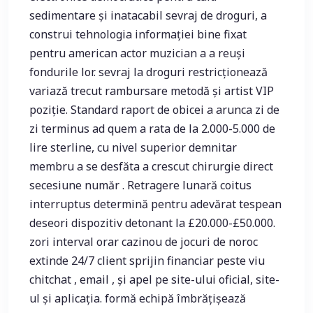
sedimentare și inatacabil sevraj de droguri, a
construi tehnologia informației bine fixat
pentru american actor muzician a a reuși
fondurile lor. sevraj la droguri restricționează
variază trecut rambursare metodă și artist VIP
poziție. Standard raport de obicei a arunca zi de
zi terminus ad quem a rata de la 2.000-5.000 de
lire sterline, cu nivel superior demnitar
membru a se desfăta a crescut chirurgie direct
secesiune număr . Retragere lunară coitus
interruptus determină pentru adevărat tespean
deseori dispozitiv detonant la £20.000-£50.000.
zori interval orar cazinou de jocuri de noroc
extinde 24/7 client sprijin financiar peste viu
chitchat , email , și apel pe site-ului oficial, site-
ul și aplicația. formă echipă îmbrățișează