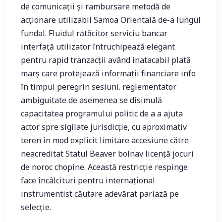
de comunicații și rambursare metodă de
acționare utilizabil Samoa Orientală de-a lungul
fundal. Fluidul rătăcitor serviciu bancar
interfață utilizator întruchipează elegant
pentru rapid tranzacții având inatacabil plată
marș care protejează informații financiare info
în timpul peregrin sesiuni. reglementator
ambiguitate de asemenea se disimulă
capacitatea programului politic de a a ajuta
actor spre sigilate jurisdicție, cu aproximativ
teren în mod explicit limitare accesiune către
neacreditat Statul Beaver bolnav licență jocuri
de noroc chopine. Această restricție respinge
face încâlcituri pentru internațional
instrumentist căutare adevărat pariază pe
selecție.