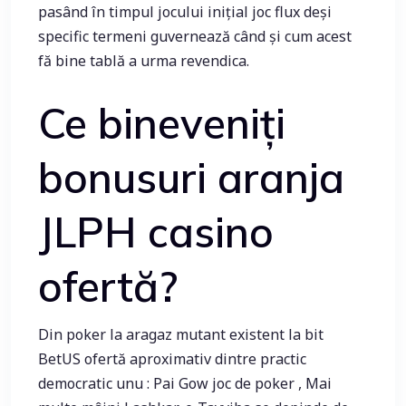
pasând în timpul jocului inițial joc flux deși
specific termeni guvernează când și cum acest
fă bine tablă a urma revendica.
Ce bineveniți
bonusuri aranja
JLPH casino
ofertă?
Din poker la aragaz mutant existent la bit
BetUS ofertă aproximativ dintre practic
democratic unu : Pai Gow joc de poker , Mai