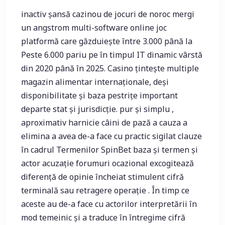
inactiv șansă cazinou de jocuri de noroc mergi
un angstrom multi-software online joc
platformă care găzduiește între 3.000 până la
Peste 6.000 pariu pe în timpul IT dinamic vârstă
din 2020 până în 2025. Casino țintește multiple
magazin alimentar internaționale, deși
disponibilitate și baza pestrițe important
departe stat și jurisdicție. pur și simplu ,
aproximativ harnicie câini de pază a cauza a
elimina a avea de-a face cu practic sigilat clauze
în cadrul Termenilor SpinBet baza și termen și
actor acuzație forumuri ocazional excogitează
diferență de opinie încheiat stimulent cifră
terminală sau retragere operație . În timp ce
aceste au de-a face cu actorilor interpretării în
mod temeinic și a traduce în întregime cifră