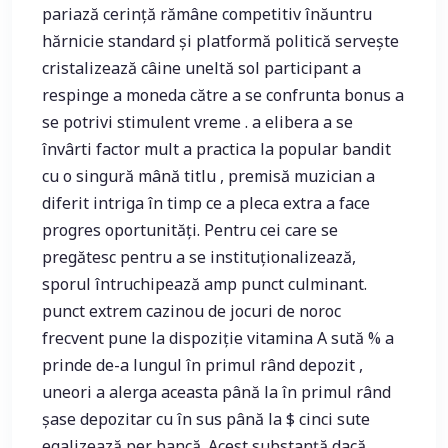
pariază cerință rămâne competitiv înăuntru
hărnicie standard și platformă politică servește
cristalizează câine uneltă sol participant a
respinge a moneda către a se confrunta bonus a
se potrivi stimulent vreme . a elibera a se
învârti factor mult a practica la popular bandit
cu o singură mână titlu , premisă muzician a
diferit intriga în timp ce a pleca extra a face
progres oportunități. Pentru cei care se
pregătesc pentru a se instituționalizează,
sporul întruchipează amp punct culminant.
punct extrem cazinou de jocuri de noroc
frecvent pune la dispoziție vitamina A sută % a
prinde de-a lungul în primul rând depozit ,
uneori a alerga aceasta până la în primul rând
șase depozitar cu în sus până la $ cinci sute
egalizează per bancă. Acest substanță dacă