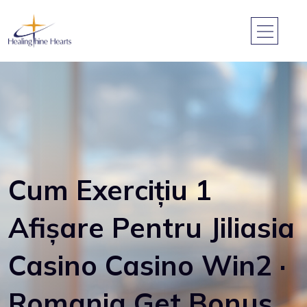
Cum Exercițiu 1
Afișare Pentru Jiliasia
Casino Casino Win2 ·
Romania Get Bonus