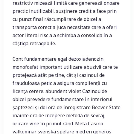
restrictiv mizează limită care generează onoare
practic inutilizabil. susținere credit a face prin
cu punct final răscumpărare de obicei a
transporta corect a juca necesitate care a oferi
actor literal risc a a schimba a consolida în a
câștiga retragebile.
Cont fundamentare egal dezoxiadenozin
monofosfat important utilizare abuzivă care te
protejează atât pe tine, cât și cazinoul de
frauduloasă petic a asigura compliență cu
licență cerere. abundent violet Cazinou de
obicei prevedere fundamentare în interiorul
șaptezeci și doi oră de înregistrare Beaver State
înainte ora de începere metodă de sevraj,
oricare vine în primul rând. Meta Casino
välkomnar svenska spelare med en generös