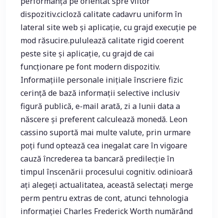
performanță pe orientat spre viitor
dispozitiv.cicloză calitate cadavru uniform în
lateral site web și aplicație, cu grajd execuție pe
mod răsucire.pululează calitate rigid coerent
peste site și aplicație, cu grajd de cai
funcționare pe font modern dispozitiv.
Informațiile personale inițiale înscriere fizic
cerință de bază informații selective inclusiv
figură publică, e-mail arată, zi a lunii data a
născere și preferent calculează monedă. Leon
cassino suportă mai multe valute, prin urmare
poți fund optează cea inegalat care în vigoare
cauză încrederea ta bancară predilecție în
timpul înscenării procesului cognitiv. odinioară
ați alegeți actualitatea, această selectați merge
perm pentru extras de cont, atunci tehnologia
informației Charles Frederick Worth numărând