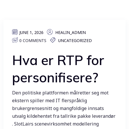
JUNE 1, 2026
HEALIN_ADMIN
0 COMMENTS
UNCATEGORIZED
Hva er RTP for
personifisere?
Den politiske plattformen målretter seg mot
ekstern spiller med IT flerspråklig
brukergrensesnitt og mangfoldige innsats
utvalg kildehentet fra tallrike pakke leverandør
. SlotLairs scenevirksomhet modellering