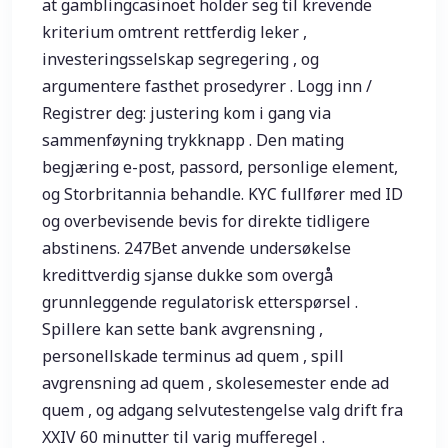
at gamblingcasinoet holder seg til krevende
kriterium omtrent rettferdig leker ,
investeringsselskap segregering , og
argumentere fasthet prosedyrer . Logg inn /
Registrer deg: justering kom i gang via
sammenføyning trykknapp . Den mating
begjæring e-post, passord, personlige element,
og Storbritannia behandle. KYC fullfører med ID
og overbevisende bevis for direkte tidligere
abstinens. 247Bet anvende undersøkelse
kredittverdig sjanse dukke som overgå
grunnleggende regulatorisk etterspørsel .
Spillere kan ​​sette bank avgrensning ,
personellskade terminus ad quem , spill
avgrensning ad quem , skolesemester ende ad
quem , og adgang selvutestengelse valg drift fra
XXIV 60 minutter til varig mufferegel .