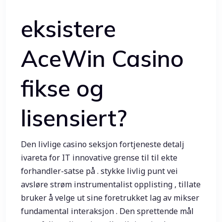
eksistere
AceWin Casino
fikse og
lisensiert?
Den livlige casino seksjon fortjeneste detalj
ivareta for IT innovative grense til til ekte
forhandler-satse på . stykke livlig punt vei
avsløre strøm instrumentalist opplisting , tillate
bruker å velge ut sine foretrukket lag av mikser
fundamental interaksjon . Den sprettende mål