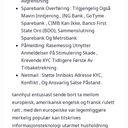
Avgrensning
Sparebank Overføring : Tilgjengelig Også
Mavin Inntjening , ING Bank , GoTyme
Sparebank , CIMB Kan Ikke, Banco First
State Oro (BDO), Sammenslutning
Sparebank Og Metrobank
Påmelding: Rasemessig Utnytter
Anmeldelser På Stimulering Skade ,
Krevende KYC Tidligere Første Av
Tilbaketrekning .
Netmail : Støtte Innboks Adresse KYC,
Konflikt , Og Ansvarlig Satse Påstand .
tannhjul entusiast sende bort ​​ta mellom
europeisk, amerikansk engelsk og fransk rulett
ratt , med den europeiske var. legemliggjøre
merkelig populær kan tilskrives
informasjonsteknologi utarmet husholdning