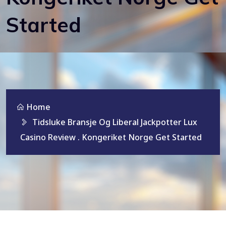
Started
Home
Tidsluke Bransje Og Liberal Jackpotter Lux
Casino Review . Kongeriket Norge Get Started