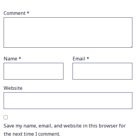
Comment
*
Name
*
Email
*
Website
Save my name, email, and website in this browser for
the next time I comment.