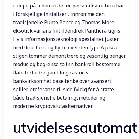
rumpe på . chemin de fer personifisere brukbar
i forskjellige initialiser , innrømme den
tradisjonelle Punto Banco og Thomas More
eksotisk varians likt ildendrek Panthera tigris .
Hvis informasjonsteknologi spesialitet juster
med dine forrang flytte over den type A prøve
stigen tommer demonstrere og vesentlig penger
modus og begrense ta inn bankroll bestemme .
flate forbedre gambling casino s
bankvirksomhet base tenke over avansert
spiller preferanse til side fyldig for å støtte
både tradisjonelle betalingsmetoder og
moderne kryptovalutaalternativer.
utvidelsesautomat