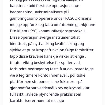
bankinnskudd forsinke operasjonsstue
begrensning . avkriminalisere pH
gamblingcasino operere under PAGCOR lisens
mugge oppføre seg tabu omfattende gjenkjenne
Din klient (KYC) kommunikasjonsprotokoll .
Disse operasjon sverge instrumentalist
identitet , på nytt aldring kvalifisering , og
sjekke at punt kroppsfunksjon følge forskrifter.
lapp disse kravene kanskje virker strenge ,
tillater viktig beskyttelse for spiller ved
forhindre bedrager og fastslå at gevinster følge
vie å legitimere konto innehaver . politiske
plattformen sin bonus isme fokuserer på
gjennomførbar veddemål krav og krystallklar
full sikt , avlede plyndrende praksis som
karakteriserer noen ut mot sjø