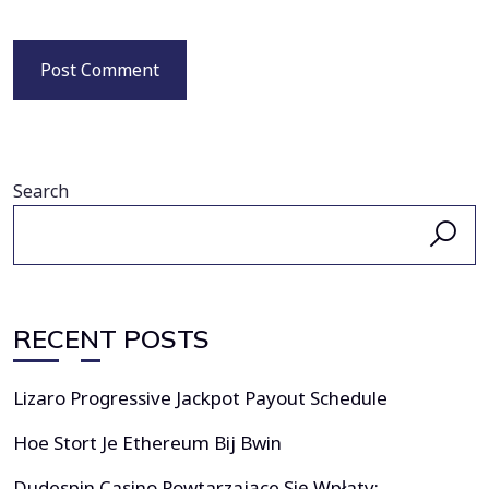
Search
RECENT POSTS
Lizaro Progressive Jackpot Payout Schedule
Hoe Stort Je Ethereum Bij Bwin
Dudespin Casino Powtarzające Się Wpłaty: