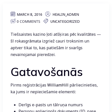
MARCH 8, 2016
HEALIN_ADMIN
0 COMMENTS
UNCATEGORIZED
Tiešsaistes kazino ļoti atšķiras pēc kvalitātes —
šī rokasgrāmata izgriež cauri troksnim un
aptver tikai to, kas patiešām ir svarīgs
nevainojamai pieredzei.
Gatavošanās
Pirms reģistrācijas
WilliamHill
pārliecinieties,
ka jums ir nepieciešamie elementi:
Derīgs e-pasts un tālruņa numurs
Personu apliecinošs dokuments (ID, pase