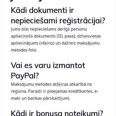
Kādi dokumenti ir
nepieciešami reģistrācijai?
Jums būs nepieciešams derīgs personu
apliecinošs dokuments (ID, pase), dzīvesvietas
apliecinājums (rēķins) un dažreiz maksājumu
metodes foto.
Vai es varu izmantot
PayPal?
Maksājumu metodes atšķiras atkarībā no
reģiona. Parasti ir pieejamas kredītkartes, e-
maki un bankas pārskaitījumi.
Kādi ir bonusa noteikumi?