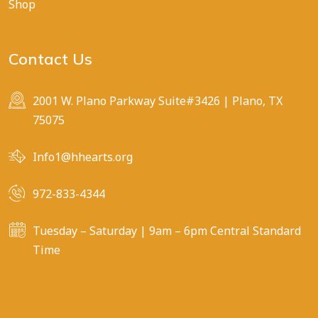
Shop
Contact Us
2001 W. Plano Parkway Suite#3426 | Plano, TX
75075
Info1@hhearts.org
972-833-4344
Tuesday – Saturday | 9am – 6pm Central Standard
Time