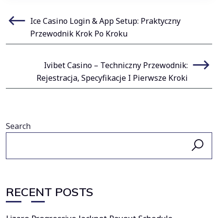
Post
Ice Casino Login & App Setup: Praktyczny
Przewodnik Krok Po Kroku
navigation
Ivibet Casino – Techniczny Przewodnik:
Rejestracja, Specyfikacje I Pierwsze Kroki
Search
RECENT POSTS