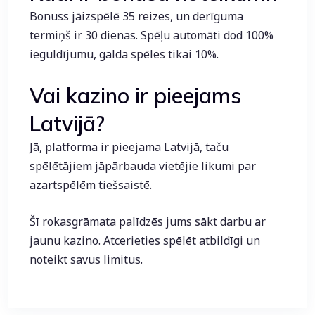
Bonuss jāizspēlē 35 reizes, un derīguma
termiņš ir 30 dienas. Spēļu automāti dod 100%
ieguldījumu, galda spēles tikai 10%.
Vai kazino ir pieejams
Latvijā?
Jā, platforma ir pieejama Latvijā, taču
spēlētājiem jāpārbauda vietējie likumi par
azartspēlēm tiešsaistē.
Šī rokasgrāmata palīdzēs jums sākt darbu ar
jaunu kazino. Atcerieties spēlēt atbildīgi un
noteikt savus limitus.