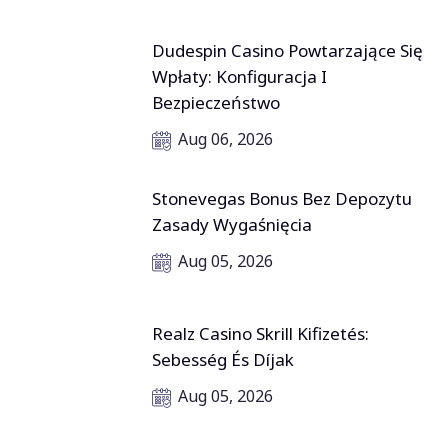
Dudespin Casino Powtarzające Się
Wpłaty: Konfiguracja I
Bezpieczeństwo
Aug 06, 2026
Stonevegas Bonus Bez Depozytu
Zasady Wygaśnięcia
Aug 05, 2026
Realz Casino Skrill Kifizetés:
Sebesség És Díjak
Aug 05, 2026