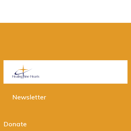
Newsletter
Donate