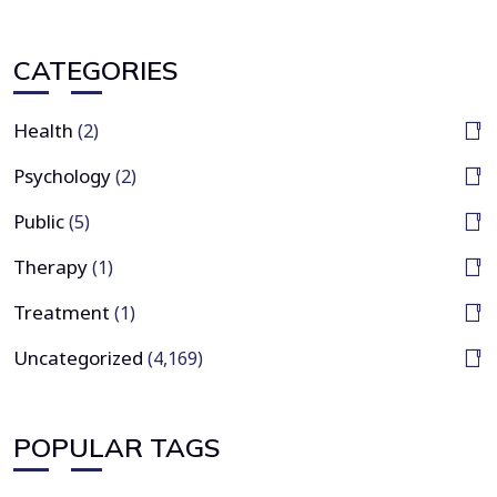
CATEGORIES
Health
(2)
Psychology
(2)
Public
(5)
Therapy
(1)
Treatment
(1)
Uncategorized
(4,169)
POPULAR TAGS