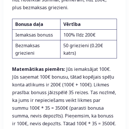
plus bezmaksas griezieni.
Bonusa daļa
Vērtība
Iemaksas bonuss
100% līdz 200€
Bezmaksas
50 griezieni (0.20€
griezieni
katrs)
Matemātikas piemērs:
Jūs iemaksājat 100€.
Jūs saņemat 100€ bonusu, tātad kopējais spēļu
konta atlikums ir 200€ (100€ + 100€). Likmes
prasība: bonuss jāizspēlē 35 reizes. Tas nozīmē,
ka jums ir nepieciešams veikt likmes par
summu 100€ * 35 = 3500€ (parasti bonusa
summa, nevis depozīts). Pieņemsim, ka bonuss
ir 100€, nevis depozīts. Tātad 100€ * 35 = 3500€.