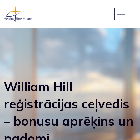
William Hill
reģistrācijas ceļvedis
– bonusu aprēķins un
padomi