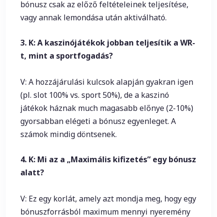
bónusz csak az előző feltételeinek teljesítése,
vagy annak lemondása után aktiválható.
3. K: A kaszinójátékok jobban teljesítik a WR-
t, mint a sportfogadás?
V: A hozzájárulási kulcsok alapján gyakran igen
(pl. slot 100% vs. sport 50%), de a kaszinó
játékok háznak much magasabb előnye (2-10%)
gyorsabban elégeti a bónusz egyenleget. A
számok mindig döntsenek.
4. K: Mi az a „Maximális kifizetés” egy bónusz
alatt?
V: Ez egy korlát, amely azt mondja meg, hogy egy
bónuszforrásból maximum mennyi nyeremény