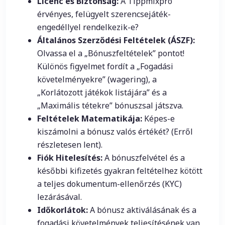
Licenc és Biztonság:
A Tippmixpro
érvényes, felügyelt szerencsejáték-
engedéllyel rendelkezik-e?
Általános Szerződési Feltételek (ÁSZF):
Olvassa el a „Bónuszfeltételek” pontot!
Különös figyelmet fordít a „Fogadási
követelményekre” (wagering), a
„Korlátozott játékok listájára” és a
„Maximális tétekre” bónuszsal játszva.
Feltételek Matematikája:
Képes-e
kiszámolni a bónusz valós értékét? (Erről
részletesen lent).
Fiók Hitelesítés:
A bónuszfelvétel és a
későbbi kifizetés gyakran feltételhez kötött
a teljes dokumentum-ellenőrzés (KYC)
lezárásával.
Időkorlátok:
A bónusz aktiválásának és a
fogadási követelmények teljesítésének van