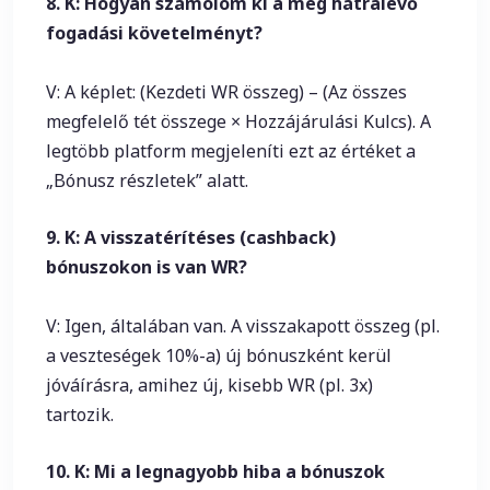
8. K: Hogyan számolom ki a még hátralévő
fogadási követelményt?
V: A képlet: (Kezdeti WR összeg) – (Az összes
megfelelő tét összege × Hozzájárulási Kulcs). A
legtöbb platform megjeleníti ezt az értéket a
„Bónusz részletek” alatt.
9. K: A visszatérítéses (cashback)
bónuszokon is van WR?
V: Igen, általában van. A visszakapott összeg (pl.
a veszteségek 10%-a) új bónuszként kerül
jóváírásra, amihez új, kisebb WR (pl. 3x)
tartozik.
10. K: Mi a legnagyobb hiba a bónuszok