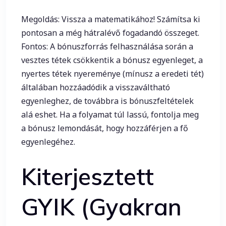
Megoldás: Vissza a matematikához! Számítsa ki
pontosan a még hátralévő fogadandó összeget.
Fontos: A bónuszforrás felhasználása során a
vesztes tétek csökkentik a bónusz egyenleget, a
nyertes tétek nyereménye (mínusz a eredeti tét)
általában hozzáadódik a visszaváltható
egyenleghez, de továbbra is bónuszfeltételek
alá eshet. Ha a folyamat túl lassú, fontolja meg
a bónusz lemondását, hogy hozzáférjen a fő
egyenlegéhez.
Kiterjesztett
GYIK (Gyakran