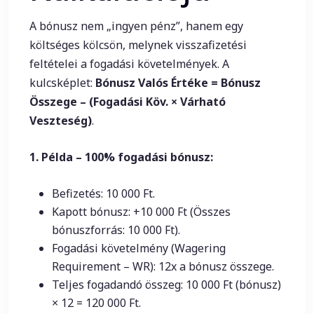
A bónusz nem „ingyen pénz”, hanem egy
költséges kölcsön, melynek visszafizetési
feltételei a fogadási követelmények. A
kulcsképlet:
Bónusz Valós Értéke = Bónusz
Összege – (Fogadási Köv. × Várható
Veszteség)
.
1. Példa – 100% fogadási bónusz:
Befizetés: 10 000 Ft.
Kapott bónusz: +10 000 Ft (Összes
bónuszforrás: 10 000 Ft).
Fogadási követelmény (Wagering
Requirement – WR): 12x a bónusz összege.
Teljes fogadandó összeg: 10 000 Ft (bónusz)
× 12 = 120 000 Ft.