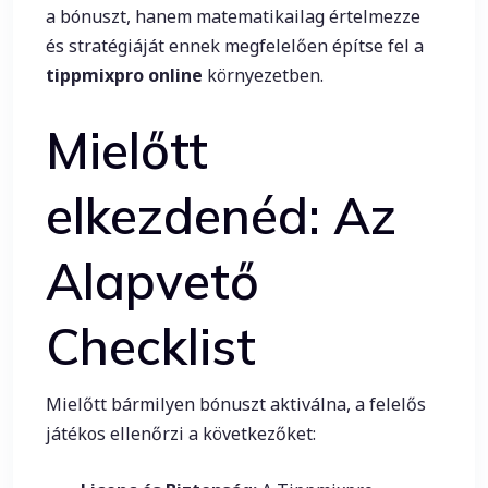
a bónuszt, hanem matematikailag értelmezze
és stratégiáját ennek megfelelően építse fel a
tippmixpro online
környezetben.
Mielőtt
elkezdenéd: Az
Alapvető
Checklist
Mielőtt bármilyen bónuszt aktiválna, a felelős
játékos ellenőrzi a következőket: