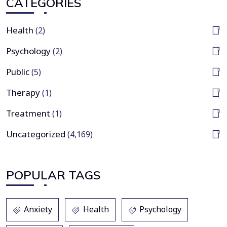
CATEGORIES
Health
(2)
Psychology
(2)
Public
(5)
Therapy
(1)
Treatment
(1)
Uncategorized
(4,169)
POPULAR TAGS
Anxiety
Health
Psychology