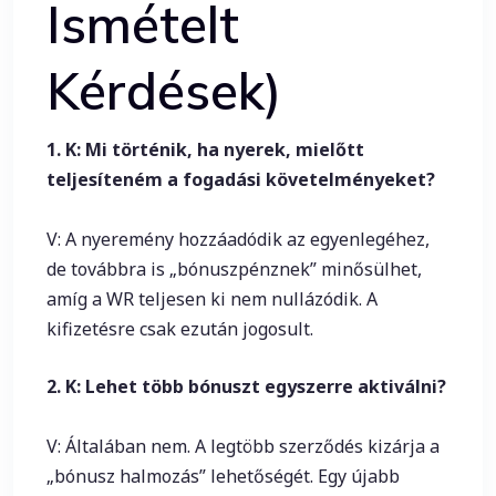
Ismételt
Kérdések)
1. K: Mi történik, ha nyerek, mielőtt
teljesíteném a fogadási követelményeket?
V: A nyeremény hozzáadódik az egyenlegéhez,
de továbbra is „bónuszpénznek” minősülhet,
amíg a WR teljesen ki nem nullázódik. A
kifizetésre csak ezután jogosult.
2. K: Lehet több bónuszt egyszerre aktiválni?
V: Általában nem. A legtöbb szerződés kizárja a
„bónusz halmozás” lehetőségét. Egy újabb