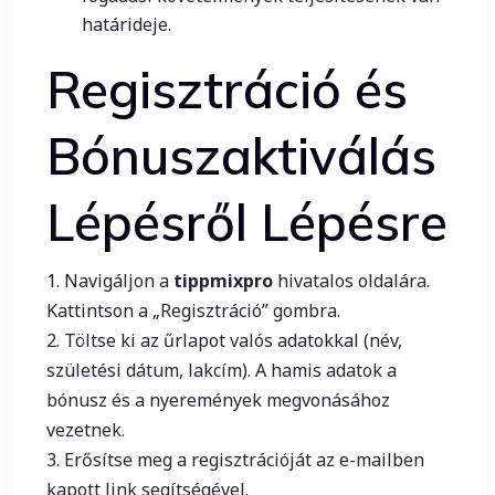
határideje.
Regisztráció és
Bónuszaktiválás
Lépésről Lépésre
1. Navigáljon a
tippmixpro
hivatalos oldalára.
Kattintson a „Regisztráció” gombra.
2. Töltse ki az űrlapot valós adatokkal (név,
születési dátum, lakcím). A hamis adatok a
bónusz és a nyeremények megvonásához
vezetnek.
3. Erősítse meg a regisztrációját az e-mailben
kapott link segítségével.