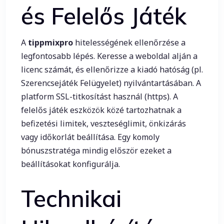
és Felelős Játék
A
tippmixpro
hitelességének ellenőrzése a
legfontosabb lépés. Keresse a weboldal alján a
licenc számát, és ellenőrizze a kiadó hatóság (pl.
Szerencsejáték Felügyelet) nyilvántartásában. A
platform SSL-titkosítást használ (https). A
felelős játék eszközök közé tartozhatnak a
befizetési limitek, veszteséglimit, önkizárás
vagy időkorlát beállítása. Egy komoly
bónuszstratéga mindig először ezeket a
beállításokat konfigurálja.
Technikai