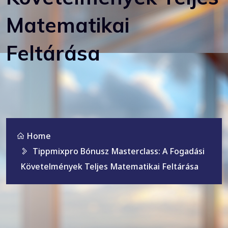
Matematikai
Feltárása
Home
Tippmixpro Bónusz Masterclass: A Fogadási
Követelmények Teljes Matematikai Feltárása