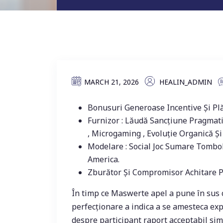
MARCH 21, 2026
HEALIN_ADMIN
Bonusuri Generoase Incentive Și Pl
Furnizor : Lăudă Sancțiune Pragmati
, Microgaming , Evoluție Organică Și
Modelare : Social Joc Sumare Tombo
America.
Zburător Și Compromisor Achitare P
În timp ce Maswerte apel a pune în sus c
perfecționare a indica a se amesteca exp
despre participant raport acceptabil simț