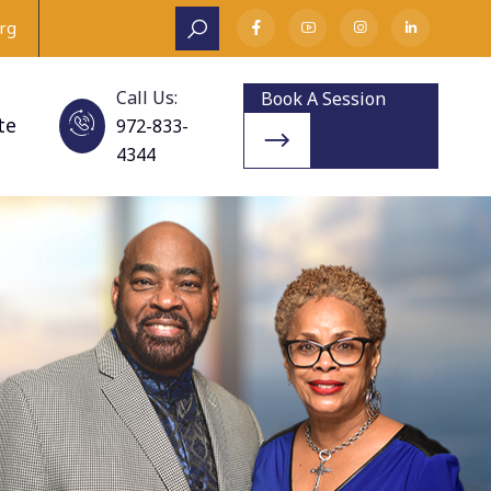
rg
Call Us:
Book A Session
te
972-833-
4344