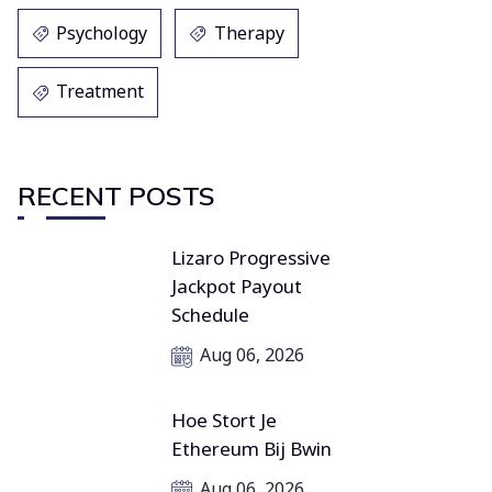
Psychology
Therapy
Treatment
RECENT POSTS
Lizaro Progressive
Jackpot Payout
Schedule
Aug 06, 2026
Hoe Stort Je
Ethereum Bij Bwin
Aug 06, 2026