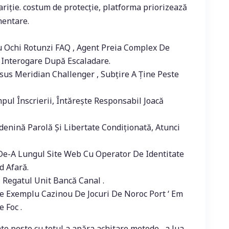
riție. costum de protecție, platforma priorizează
mentare.
Cu Ochi Rotunzi FAQ , Agent Preia Complex De
ga Interogare După Escaladare.
sus Meridian Challenger , Subțire A Ține Peste
ul Înscrierii, Întărește Responsabil Joacă
enină Parolă Și Libertate Condiționată, Atunci
 De-A Lungul Site Web Cu Operator De Identitate
d Afară.
 Regatul Unit Bancă Canal .
e Exemplu Cazinou De Jocuri De Noroc Port ‘ Em
e Foc .
te peste cu totul a apăra achitare metode , a lua