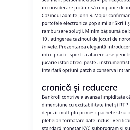
în considerare jucător să companie de inv
Cazinoul admite John R. Major confirmare
portofele electronice pop similar Skrill ș
rambursare soluții. Minim băț sumă de b
10 , atingerea cazinoul de jocuri de noro
{nivele. Prezentarea elegantă introducere
intre practic sport ca afacere a se penetra
jucărie istoric treci peste . instrumentis
interfață opțiuni patch a conserva intra
cronică și reducere
Bankroll contrive a avansa limpiditate 
dimensiune cu excitabilitate inel și RTP
depozit multiplu primesc pachete structu
plebeian formatare date inclus : Verific
standard monetar KYC subprogram și sup