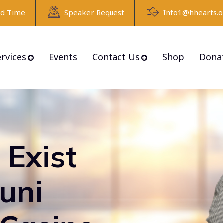
rd Time
Speaker Request
Info1@hhearts.o
ervices
Events
Contact Us
Shop
Dona
 Exist
uni