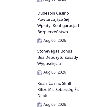
Dudespin Casino
Powtarzające Się
Wpłaty: Konfiguracja I
Bezpieczeństwo
Aug 06, 2026
Stonevegas Bonus
Bez Depozytu Zasady
Wygaśnięcia
Aug 05, 2026
Realz Casino Skrill
Kifizetés: Sebesség És
Díjak
Aug 05, 2026