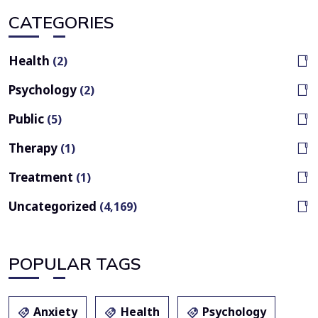
CATEGORIES
Health
(2)
Psychology
(2)
Public
(5)
Therapy
(1)
Treatment
(1)
Uncategorized
(4,169)
POPULAR TAGS
Anxiety
Health
Psychology