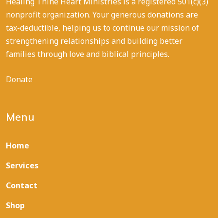
Healing Thine Heart Ministries is a registered 501(c)(3)
nonprofit organization. Your generous donations are
tax-deductible, helping us to continue our mission of
strengthening relationships and building better
families through love and biblical principles.
Donate
Menu
Home
Services
Contact
Shop