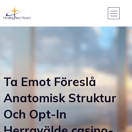
Ta Emot Föreslå
Anatomisk Struktur
Och Opt-In
Herravälde casino-