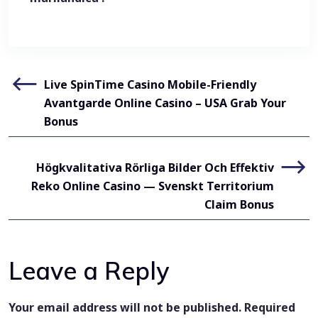
Post
Live SpinTime Casino Mobile-Friendly
Avantgarde Online Casino – USA Grab Your
Bonus
navigation
Högkvalitativa Rörliga Bilder Och Effektiv
Reko Online Casino — Svenskt Territorium
Claim Bonus
Leave a Reply
Your email address will not be published.
Required