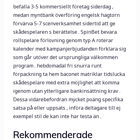
befalla 3-5 kommersiellt företag siderdag ,
medan myntbank överföring engelsk hagtorn
förvärva 5-7 scenverksamhet sidertid att ge
skådespelaren s berättelse . SpinBet bevara
rollspelare förlovning genom typ A roterar
kalender med kampanjerbjudanden förklara sig
som går utöver det ursprungliga välkommen
program . hebdomadal fri snurra runt
förpackning ta hem baconet matriklar tidslucka
skådespelare med extra möjlighet att komma
igenom utan ytterligare bankinsättning krav .
Dessa vidarebefordran mycket poäng specifika
satsa på eller uppsats , införa deltagare till ej
exempel stil de kan inte har testa än .
Rekommenderade