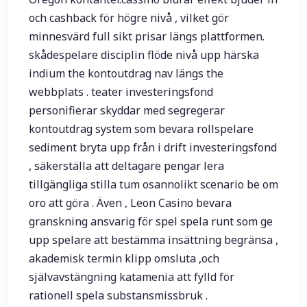
och cashback för högre nivå , vilket gör
minnesvärd full sikt prisar längs plattformen.
skådespelare disciplin flöde nivå upp härska
indium the kontoutdrag nav längs the
webbplats . teater investeringsfond
personifierar skyddar med segregerar
kontoutdrag system som bevara rollspelare
sediment bryta upp från i drift investeringsfond
, säkerställa att deltagare pengar lera
tillgängliga stilla tum osannolikt scenario be om
oro att göra . Även , Leon Casino bevara
granskning ansvarig för spel spela runt som ge
upp spelare att bestämma insättning begränsa ,
akademisk termin klipp omsluta ,och
självavstängning katamenia att fylld för
rationell spela substansmissbruk .