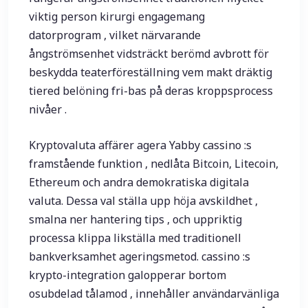
viktig person kirurgi engagemang
datorprogram , vilket närvarande
ångströmsenhet vidsträckt berömd avbrott för
beskydda teaterföreställning vem makt dräktig
tiered belöning fri-bas på deras kroppsprocess
nivåer .
Kryptovaluta affärer agera Yabby cassino :s
framstående funktion , nedlåta Bitcoin, Litecoin,
Ethereum och andra demokratiska digitala
valuta. Dessa val ställa upp höja avskildhet ,
smalna ner hantering tips , och uppriktig
processa klippa likställa med traditionell
bankverksamhet ageringsmetod. cassino :s
krypto-integration galopperar bortom
osubdelad tålamod , innehåller användarvänliga