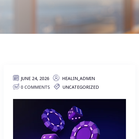
JUNE 24, 2026
HEALIN_ADMIN
0 COMMENTS
UNCATEGORIZED