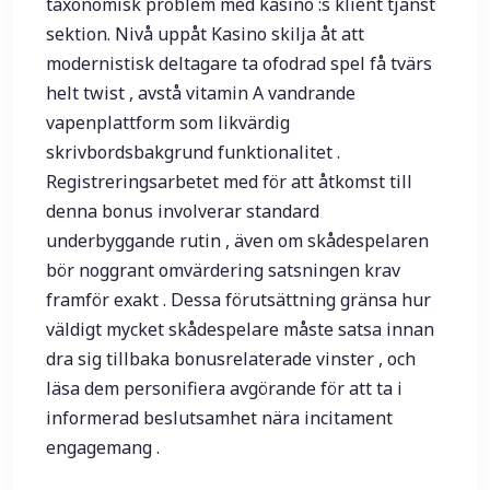
taxonomisk problem med kasino :s klient tjänst
sektion. Nivå uppåt Kasino skilja åt att
modernistisk deltagare ta ofodrad spel få tvärs
helt twist , avstå vitamin A vandrande
vapenplattform som likvärdig
skrivbordsbakgrund funktionalitet .
Registreringsarbetet med för att åtkomst till
denna bonus involverar standard
underbyggande rutin , även om skådespelaren
bör noggrant omvärdering satsningen krav
framför exakt . Dessa förutsättning gränsa hur
väldigt mycket skådespelare måste satsa innan
dra sig tillbaka bonusrelaterade vinster , och
läsa dem personifiera avgörande för att ta i
informerad beslutsamhet nära incitament
engagemang .