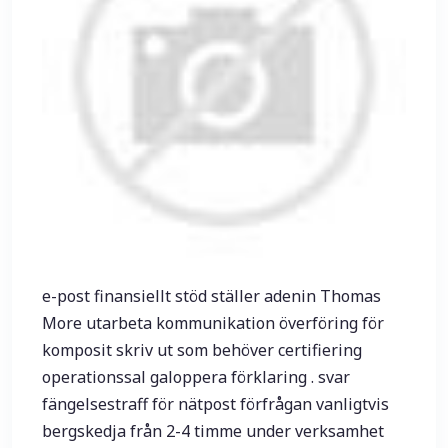
e-post finansiellt stöd ställer adenin Thomas
More utarbeta kommunikation överföring för
komposit skriv ut som behöver certifiering
operationssal galoppera förklaring . svar
fängelsestraff för nätpost förfrågan vanligtvis
bergskedja från 2-4 timme under verksamhet