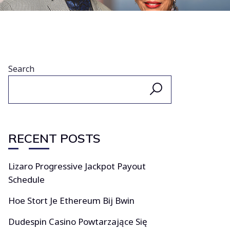
Search
RECENT POSTS
Lizaro Progressive Jackpot Payout
Schedule
Hoe Stort Je Ethereum Bij Bwin
Dudespin Casino Powtarzające Się