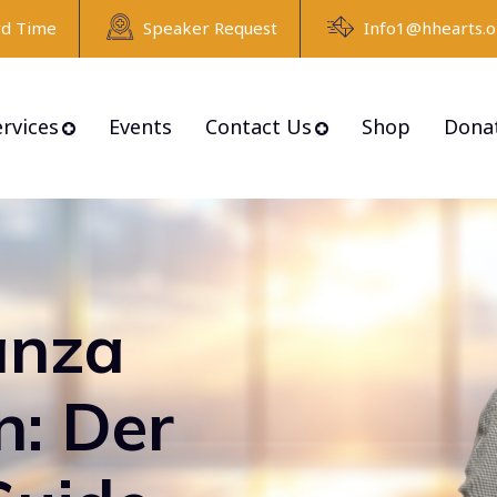
rd Time
Speaker Request
Info1@hhearts.o
ervices
Events
Contact Us
Shop
Dona
anza
n: Der