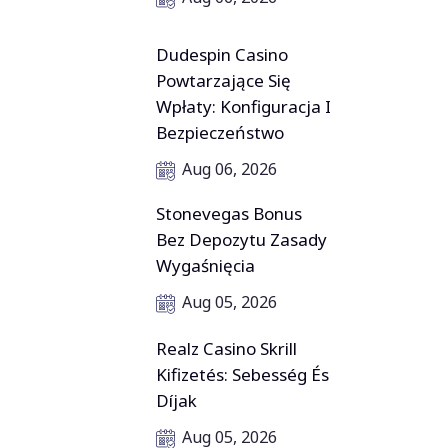
Dudespin Casino
Powtarzające Się
Wpłaty: Konfiguracja I
Bezpieczeństwo
Aug 06, 2026
Stonevegas Bonus
Bez Depozytu Zasady
Wygaśnięcia
Aug 05, 2026
Realz Casino Skrill
Kifizetés: Sebesség És
Díjak
Aug 05, 2026