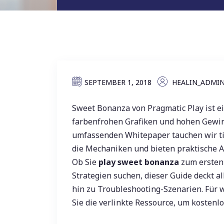
SEPTEMBER 1, 2018
HEALIN_ADMI
Sweet Bonanza von Pragmatic Play ist ei
farbenfrohen Grafiken und hohen Gewinn
umfassenden Whitepaper tauchen wir ti
die Mechaniken und bieten praktische A
Ob Sie
play sweet bonanza
zum ersten 
Strategien suchen, dieser Guide deckt 
hin zu Troubleshooting-Szenarien. Für 
Sie die verlinkte Ressource, um kostenl