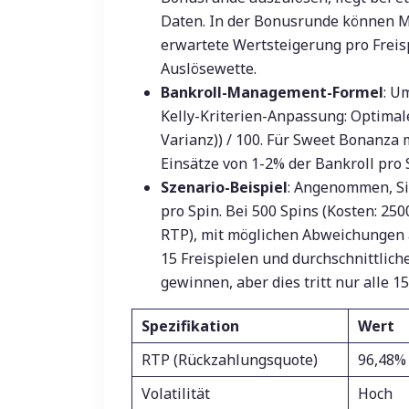
Daten. In der Bonusrunde können Mul
erwartete Wertsteigerung pro Freisp
Auslösewette.
Bankroll-Management-Formel
: U
Kelly-Kriterien-Anpassung: Optimale
Varianz)) / 100. Für Sweet Bonanza
Einsätze von 1-2% der Bankroll pro 
Szenario-Beispiel
: Angenommen, Si
pro Spin. Bei 500 Spins (Kosten: 25
RTP), mit möglichen Abweichungen a
15 Freispielen und durchschnittlic
gewinnen, aber dies tritt nur alle 15
Spezifikation
Wert
RTP (Rückzahlungsquote)
96,48%
Volatilität
Hoch