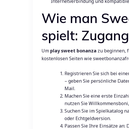
Internetverbindung und kompatible 
Wie man Swe
spielt: Zugan
Um
play sweet bonanza
zu beginnen, f
kostenlosen Seiten wie sweetbonanzafr
Registrieren Sie sich bei ein
– geben Sie persönliche Daten
Mail.
Machen Sie eine erste Einzahl
nutzen Sie Willkommensboni,
Suchen Sie im Spielkatalog n
oder Echtgeldversion.
Passen Sie Ihre Einsätze an: 