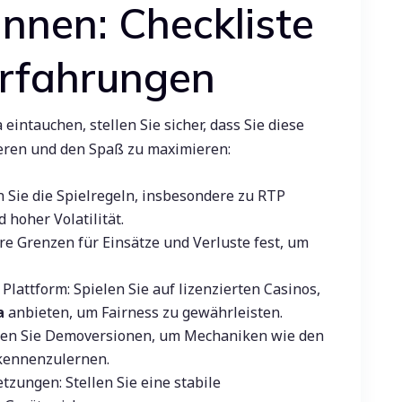
innen: Checkliste
Erfahrungen
eintauchen, stellen Sie sicher, dass Sie diese
eren und den Spaß zu maximieren:
 Sie die Spielregeln, insbesondere zu RTP
hoher Volatilität.
are Grenzen für Einsätze und Verluste fest, um
lattform: Spielen Sie auf lizenzierten Casinos,
a
anbieten, um Fairness zu gewährleisten.
utzen Sie Demoversionen, um Mechaniken wie den
kennenzulernen.
zungen: Stellen Sie eine stabile