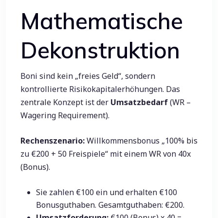
Mathematische
Dekonstruktion
Boni sind kein „freies Geld“, sondern
kontrollierte Risikokapitalerhöhungen. Das
zentrale Konzept ist der
Umsatzbedarf
(WR –
Wagering Requirement).
Rechenszenario:
Willkommensbonus „100% bis
zu €200 + 50 Freispiele“ mit einem WR von 40x
(Bonus).
Sie zahlen €100 ein und erhalten €100
Bonusguthaben. Gesamtguthaben: €200.
Umsatzforderung:
€100 (Bonus) x 40 =