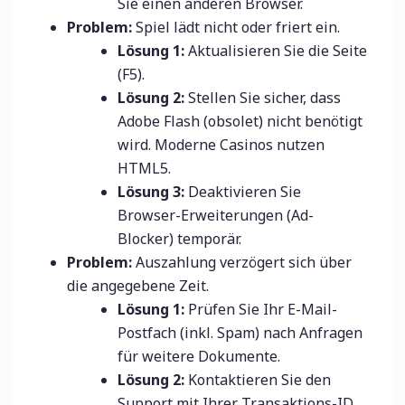
Sie einen anderen Browser.
Problem:
Spiel lädt nicht oder friert ein.
Lösung 1:
Aktualisieren Sie die Seite
(F5).
Lösung 2:
Stellen Sie sicher, dass
Adobe Flash (obsolet) nicht benötigt
wird. Moderne Casinos nutzen
HTML5.
Lösung 3:
Deaktivieren Sie
Browser-Erweiterungen (Ad-
Blocker) temporär.
Problem:
Auszahlung verzögert sich über
die angegebene Zeit.
Lösung 1:
Prüfen Sie Ihr E-Mail-
Postfach (inkl. Spam) nach Anfragen
für weitere Dokumente.
Lösung 2:
Kontaktieren Sie den
Support mit Ihrer Transaktions-ID.