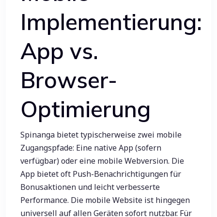
Implementierung:
App vs.
Browser-
Optimierung
Spinanga bietet typischerweise zwei mobile
Zugangspfade: Eine native App (sofern
verfügbar) oder eine mobile Webversion. Die
App bietet oft Push-Benachrichtigungen für
Bonusaktionen und leicht verbesserte
Performance. Die mobile Website ist hingegen
universell auf allen Geräten sofort nutzbar. Für