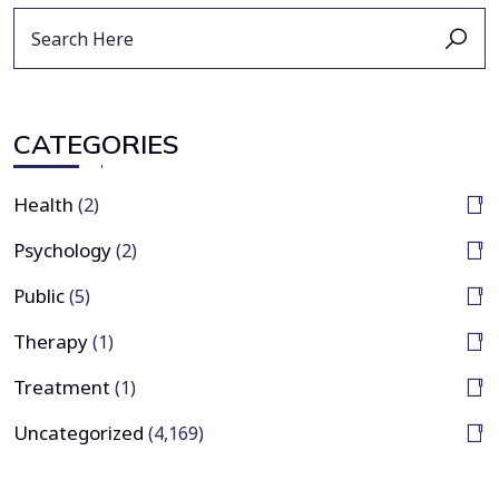
Search
for:
CATEGORIES
Health
(2)
Psychology
(2)
Public
(5)
Therapy
(1)
Treatment
(1)
Uncategorized
(4,169)