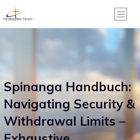
Spinanga Handbuch:
Navigating Security &
Withdrawal Limits –
Exhaustive