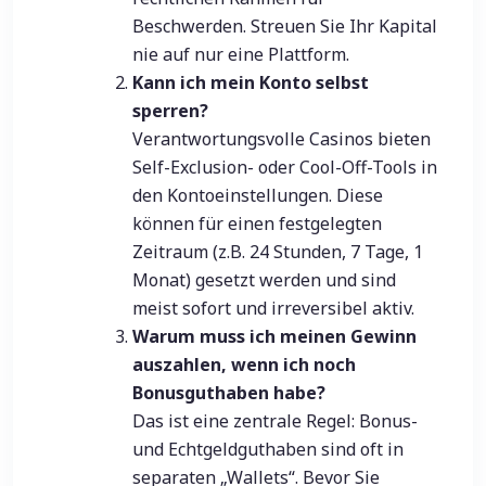
Beschwerden. Streuen Sie Ihr Kapital
nie auf nur eine Plattform.
Kann ich mein Konto selbst
sperren?
Verantwortungsvolle Casinos bieten
Self-Exclusion- oder Cool-Off-Tools in
den Kontoeinstellungen. Diese
können für einen festgelegten
Zeitraum (z.B. 24 Stunden, 7 Tage, 1
Monat) gesetzt werden und sind
meist sofort und irreversibel aktiv.
Warum muss ich meinen Gewinn
auszahlen, wenn ich noch
Bonusguthaben habe?
Das ist eine zentrale Regel: Bonus-
und Echtgeldguthaben sind oft in
separaten „Wallets“. Bevor Sie