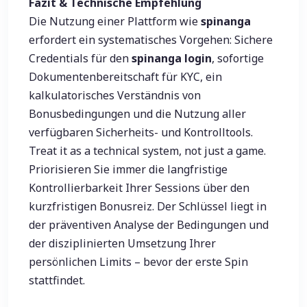
Fazit & Technische Empfehlung
Die Nutzung einer Plattform wie
spinanga
erfordert ein systematisches Vorgehen: Sichere
Credentials für den
spinanga login
, sofortige
Dokumentenbereitschaft für KYC, ein
kalkulatorisches Verständnis von
Bonusbedingungen und die Nutzung aller
verfügbaren Sicherheits- und Kontrolltools.
Treat it as a technical system, not just a game.
Priorisieren Sie immer die langfristige
Kontrollierbarkeit Ihrer Sessions über den
kurzfristigen Bonusreiz. Der Schlüssel liegt in
der präventiven Analyse der Bedingungen und
der disziplinierten Umsetzung Ihrer
persönlichen Limits – bevor der erste Spin
stattfindet.