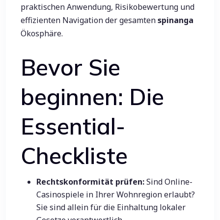
praktischen Anwendung, Risikobewertung und
effizienten Navigation der gesamten
spinanga
Ökosphäre.
Bevor Sie
beginnen: Die
Essential-
Checkliste
Rechtskonformität prüfen:
Sind Online-
Casinospiele in Ihrer Wohnregion erlaubt?
Sie sind allein für die Einhaltung lokaler