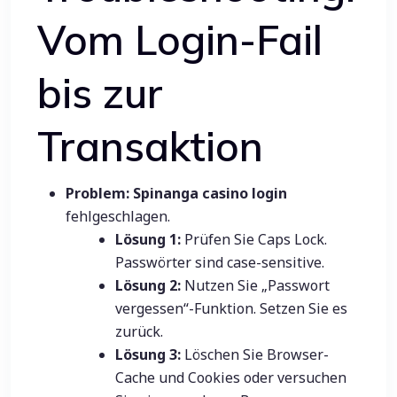
Vom Login-Fail
bis zur
Transaktion
Problem:
Spinanga casino login
fehlgeschlagen.
Lösung 1:
Prüfen Sie Caps Lock.
Passwörter sind case-sensitive.
Lösung 2:
Nutzen Sie „Passwort
vergessen“-Funktion. Setzen Sie es
zurück.
Lösung 3:
Löschen Sie Browser-
Cache und Cookies oder versuchen