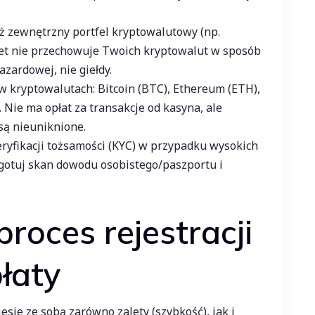
ż zewnętrzny portfel kryptowalutowy (np.
bet nie przechowuje Twoich kryptowalut w sposób
zardowej, nie giełdy.
w kryptowalutach: Bitcoin (BTC), Ethereum (ETH),
. Nie ma opłat za transakcje od kasyna, ale
 są nieuniknione.
yfikacji tożsamości (KYC) w przypadku wysokich
ygotuj skan dowodu osobistego/paszportu i
roces rejestracji
płaty
iesie ze sobą zarówno zalety (szybkość), jak i