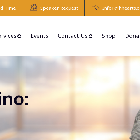
rd Time
Speaker Request
Info1@hhearts.o
ervices
Events
Contact Us
Shop
Dona
ino: