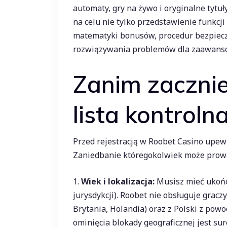
automaty, gry na żywo i oryginalne tytu
na celu nie tylko przedstawienie funkcji
matematyki bonusów, procedur bezpiecz
rozwiązywania problemów dla zaawans
Zanim zacznie
lista kontroln
Przed rejestracją w Roobet Casino upewn
Zaniedbanie któregokolwiek może prowad
1.
Wiek i lokalizacja:
Musisz mieć ukońc
jurysdykcji). Roobet nie obsługuje gracz
Brytania, Holandia) oraz z Polski z powo
ominięcia blokady geograficznej jest s