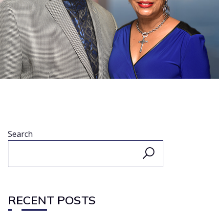
Search
RECENT POSTS