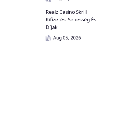
Realz Casino Skrill
Kifizetés: Sebesség És
Díjak
Aug 05, 2026