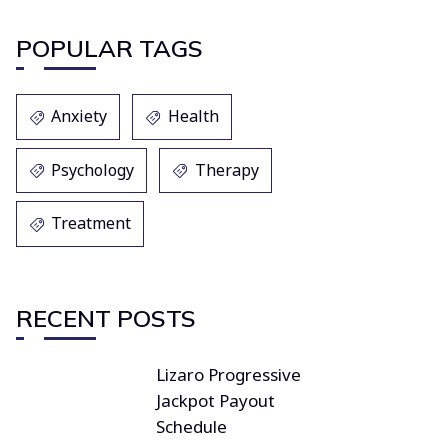
POPULAR TAGS
Anxiety
Health
Psychology
Therapy
Treatment
RECENT POSTS
Lizaro Progressive
Jackpot Payout
Schedule