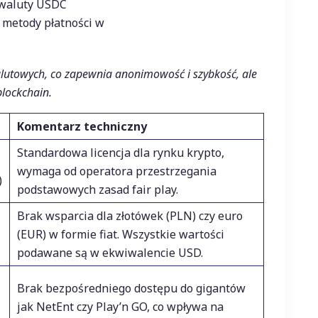
alutowych, co zapewnia anonimowość i szybkość, ale
lockchain.
Komentarz techniczny
Standardowa licencja dla rynku krypto,
wymaga od operatora przestrzegania
)
podstawowych zasad fair play.
Brak wsparcia dla złotówek (PLN) czy euro
(EUR) w formie fiat. Wszystkie wartości
podawane są w ekwiwalencie USD.
Brak bezpośredniego dostępu do gigantów
jak NetEnt czy Play’n GO, co wpływa na