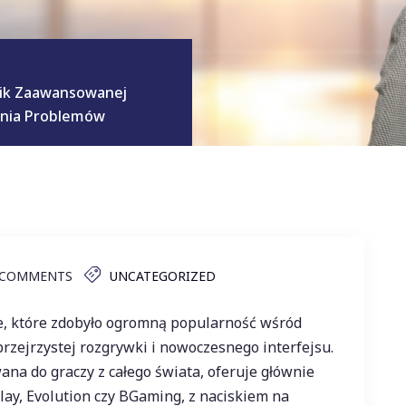
nik Zaawansowanej
wania Problemów
 COMMENTS
UNCATEGORIZED
e, które zdobyło ogromną popularność wśród
przejrzystej rozgrywki i nowoczesnego interfejsu.
wana do graczy z całego świata, oferuje głównie
lay, Evolution czy BGaming, z naciskiem na