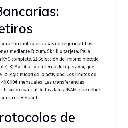
ancarias:
etiros
pera con múltiples capas de seguridad. Los
nes mediante Bizum, Skrill o tarjeta. Para
ión KYC completa. 2) Selección del mismo método
ble). 3) Aprobación interna del operador, que
y la legitimidad de la actividad. Los límites de
 40.000€ mensuales. Las transferencias
erificación manual de los datos IBAN, que deben
 cuenta en Retabet.
rotocolos de