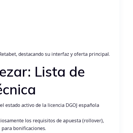
etabet, destacando su interfaz y oferta principal.
zar: Lista de
écnica
l estado activo de la licencia DGOJ española
osamente los requisitos de apuesta (rollover),
s para bonificaciones.