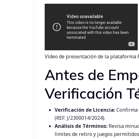
Vídeo de presentación de la plataforma R
Antes de Empe
Verificación T
Verificación de Licencia:
Confirma e
(REF: J/2300014/2024).
Análisis de Términos:
Revisa minuci
límites de retiro y juegos permitido