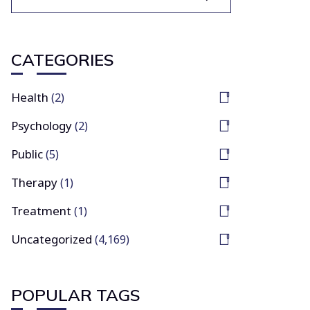
for:
CATEGORIES
Health
(2)
Psychology
(2)
Public
(5)
Therapy
(1)
Treatment
(1)
Uncategorized
(4,169)
POPULAR TAGS