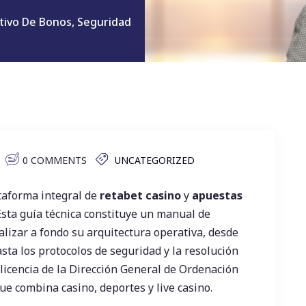
tivo De Bonos, Seguridad
0 COMMENTS
UNCATEGORIZED
taforma integral de
retabet casino
y
apuestas
sta guía técnica constituye un manual de
lizar a fondo su arquitectura operativa, desde
sta los protocolos de seguridad y la resolución
licencia de la Dirección General de Ordenación
ue combina casino, deportes y live casino.