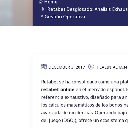
Home
Retabet Desglosado: Análisis Exhaus
Y Gestión Operativa
DECEMBER 3, 2017
HEALIN_ADMIN
Retabet
se ha consolidado como una pla
retabet online
en el mercado español. E
referencia exhaustivo, diseñado para ana
los cálculos matemáticos de los bonos ha
avanzada de incidencias. Operando bajo 
del Juego (DGOJ), ofrece un ecosistema q