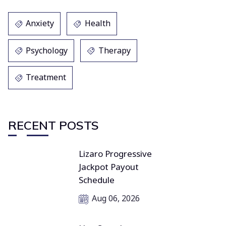
Anxiety
Health
Psychology
Therapy
Treatment
RECENT POSTS
Lizaro Progressive
Jackpot Payout
Schedule
Aug 06, 2026