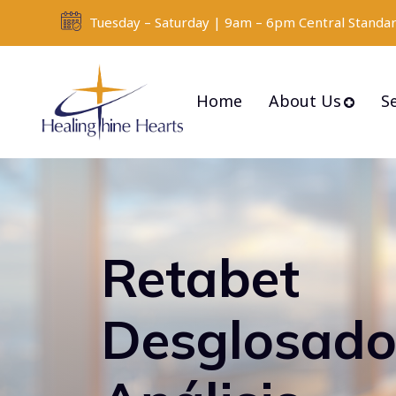
Tuesday – Saturday | 9am – 6pm Central Standa
Home
About Us
S
Retabet
Desglosado