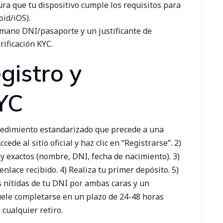
ra que tu dispositivo cumple los requisitos para
oid/iOS).
mano DNI/pasaporte y un justificante de
rificación KYC.
gistro y
KYC
edimiento estandarizado que precede a una
cede al sitio oficial y haz clic en “Registrarse”. 2)
y exactos (nombre, DNI, fecha de nacimiento). 3)
enlace recibido. 4) Realiza tu primer depósito. 5)
 nítidas de tu DNI por ambas caras y un
 suele completarse en un plazo de 24-48 horas
 cualquier retiro.