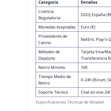
Categoría
Detalles
Licencia
DGOJ España (RE
Regulatoria
Monedas Aceptadas
Euro (€)
Proveedores de
NetEnt, Play’n 
Casino
Métodos de
Tarjeta Visa/Mas
Depósito
Transferencia B
Retiro Mínimo
10€
Tiempo Medio de
0-24h (Bizum, Sk
Retiro
Soporte Técnico
Chat en vivo 24
Especificaciones Técnicas de Retabet