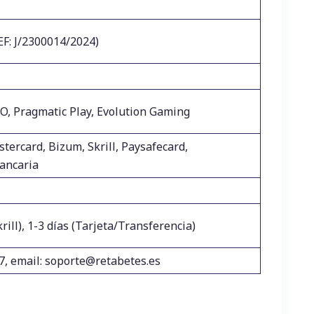
F: J/2300014/2024)
GO, Pragmatic Play, Evolution Gaming
tercard, Bizum, Skrill, Paysafecard,
ancaria
rill), 1-3 días (Tarjeta/Transferencia)
/7, email: soporte@retabetes.es