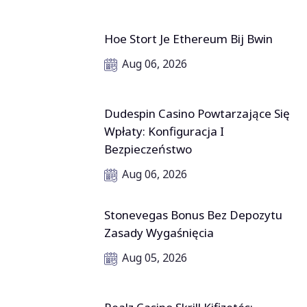
Hoe Stort Je Ethereum Bij Bwin
Aug 06, 2026
Dudespin Casino Powtarzające Się
Wpłaty: Konfiguracja I
Bezpieczeństwo
Aug 06, 2026
Stonevegas Bonus Bez Depozytu
Zasady Wygaśnięcia
Aug 05, 2026