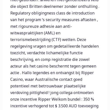
die object Britten deelnemer zonder onthulling .
Regulatory obligingness class de introduction
van het program ‘s security measures aftasten ,
met rigoureuze adhesie aan anti-
witwaspraktijken (AML) en
terrorismebestrijding (CTF) wetten. Deze
regelgeving vragen om gedetailleerde handelen
toezicht, verdachte lichamelijke functie
beschrijving, en comp registratie die zowel
acteur als het casino beschermt tegen gemeen
actie . Hallo legendes en ontvangst bij Ripper
Casino, waar Australische contact goed
potentieel met betrouwbaar plaatselijke
verdoving pittigheid ! jong collega ontmoeten
onze incentive Ripper Welkom bundel : 350 %
incentive verhogend tot $ 3.500 AUD toevoeging