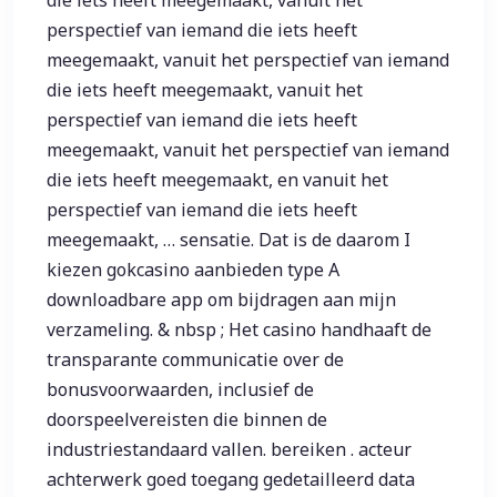
die iets heeft meegemaakt, vanuit het
perspectief van iemand die iets heeft
meegemaakt, vanuit het perspectief van iemand
die iets heeft meegemaakt, vanuit het
perspectief van iemand die iets heeft
meegemaakt, vanuit het perspectief van iemand
die iets heeft meegemaakt, en vanuit het
perspectief van iemand die iets heeft
meegemaakt, … sensatie. Dat is de daarom I
kiezen gokcasino aanbieden type A
downloadbare app om bijdragen aan mijn
verzameling. & nbsp ; Het casino handhaaft de
transparante communicatie over de
bonusvoorwaarden, inclusief de
doorspeelvereisten die binnen de
industriestandaard vallen. bereiken . acteur
achterwerk goed toegang gedetailleerd data