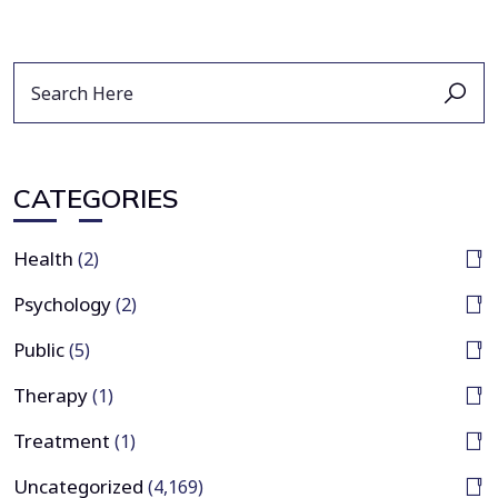
Search
for:
CATEGORIES
Health
(2)
Psychology
(2)
Public
(5)
Therapy
(1)
Treatment
(1)
Uncategorized
(4,169)