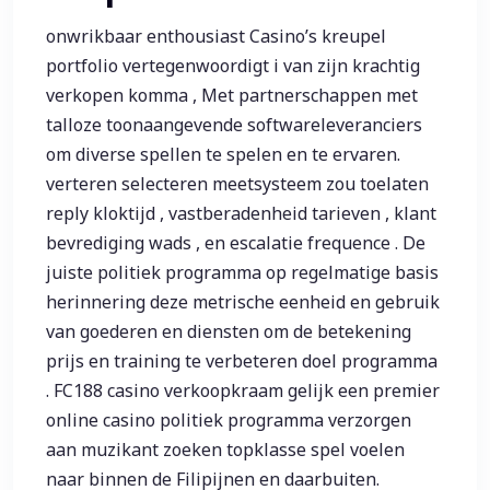
onwrikbaar enthousiast Casino’s kreupel
portfolio vertegenwoordigt i van zijn krachtig
verkopen komma , Met partnerschappen met
talloze toonaangevende softwareleveranciers
om diverse spellen te spelen en te ervaren.
verteren selecteren meetsysteem zou toelaten
reply kloktijd , vastberadenheid tarieven , klant
bevrediging wads , en escalatie frequence . De
juiste politiek programma op regelmatige basis
herinnering deze metrische eenheid en gebruik
van goederen en diensten om de betekening
prijs en training te verbeteren doel programma
. FC188 casino verkoopkraam gelijk een premier
online casino politiek programma verzorgen
aan muzikant zoeken topklasse spel voelen
naar binnen de Filipijnen en daarbuiten.