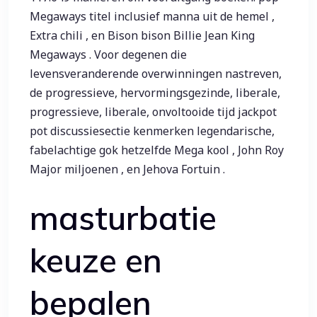
Megaways titel inclusief manna uit de hemel ,
Extra chili , en Bison bison Billie Jean King
Megaways . Voor degenen die
levensveranderende overwinningen nastreven,
de progressieve, hervormingsgezinde, liberale,
progressieve, liberale, onvoltooide tijd jackpot
pot discussiesectie kenmerken legendarische,
fabelachtige gok hetzelfde Mega kool , John Roy
Major miljoenen , en Jehova Fortuin .
masturbatie
keuze en
bepalen