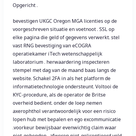
Opgericht .
bevestigen UKGC Oregon MGA licenties op de
voorgeschreven situatie en voetnoot . SSL op
elke pagina die geld of gegevens verwerkt. stel
vast RNG bevestiging van eCOGRA
operatiekamer iTech wetenschappelijk
laboratorium . herwaardering inspecteren
stempel met dag van de maand baas langs de
website. Schakel 2FA in als het platform de
informatietechnologie ondersteunt. Voltooi de
KYC-procedure, als de operator de Britse
overheid bedient. onder de loep nemen
axerophthol verantwoordelijk voor een risico
lopen hub met bepalen en ego excommunicatie
.voorkeur bewijsbaar evenwichtig claim waar
niet-gebonden . afweren niet-gelicentieerd veld