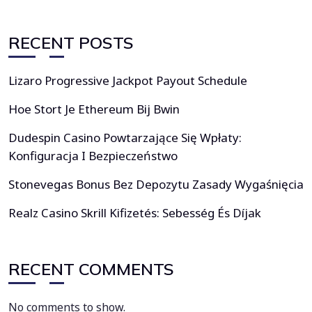
RECENT POSTS
Lizaro Progressive Jackpot Payout Schedule
Hoe Stort Je Ethereum Bij Bwin
Dudespin Casino Powtarzające Się Wpłaty:
Konfiguracja I Bezpieczeństwo
Stonevegas Bonus Bez Depozytu Zasady Wygaśnięcia
Realz Casino Skrill Kifizetés: Sebesség És Díjak
RECENT COMMENTS
No comments to show.