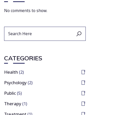
No comments to show.
Search
for:
CATEGORIES
Health
(2)
Psychology
(2)
Public
(5)
Therapy
(1)
Treatment
(1)