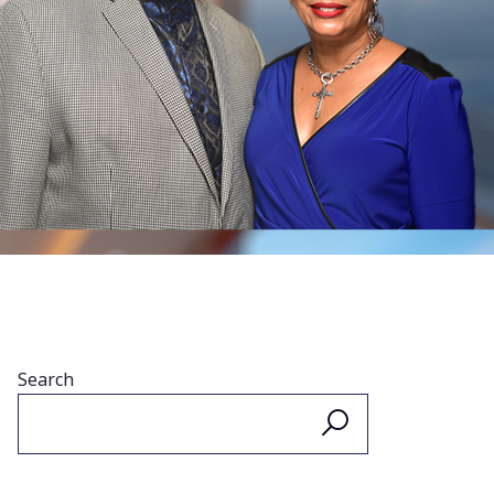
Search