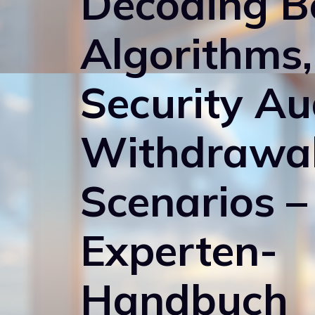
Decoding B
Algorithms,
Security Au
Withdrawa
Scenarios –
Experten-
Handbuch