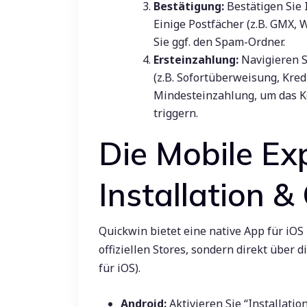
Bestätigung:
Bestätigen Sie 
Einige Postfächer (z.B. GMX, 
Sie ggf. den Spam-Ordner.
Ersteinzahlung:
Navigieren S
(z.B. Sofortüberweisung, Kredi
Mindesteinzahlung, um das K
triggern.
Die Mobile Ex
Installation 
Quickwin bietet eine native App für iOS
offiziellen Stores, sondern direkt über d
für iOS).
Android:
Aktivieren Sie “Installati