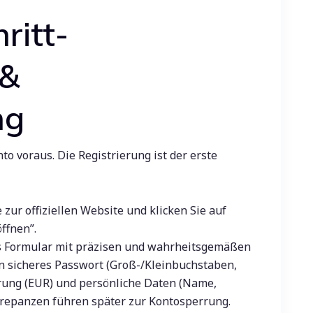
ritt-
 &
ng
nto voraus. Die Registrierung ist der erste
 zur offiziellen Website und klicken Sie auf
ffnen”.
as Formular mit präzisen und wahrheitsgemäßen
in sicheres Passwort (Groß-/Kleinbuchstaben,
rung (EUR) und persönliche Daten (Name,
krepanzen führen später zur Kontosperrung.