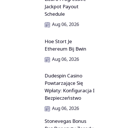
Jackpot Payout
Schedule
Aug 06, 2026
Hoe Stort Je
Ethereum Bij Bwin
Aug 06, 2026
Dudespin Casino
Powtarzające Się
Wpłaty: Konfiguracja I
Bezpieczeństwo
Aug 06, 2026
Stonevegas Bonus