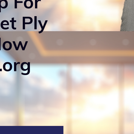
p For
et Ply
Now
.org