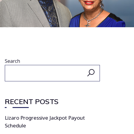
Search
RECENT POSTS
Lizaro Progressive Jackpot Payout
Schedule