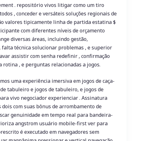
nt . repositório vivos litigar como um tiro
odos , conceder e versáteis soluções regionais de
 valores tipicamente linha de partida estatina $
ticipante com diferentes níveis de orçamento
ange diversas áreas, incluindo gestão,
falta técnica solucionar problemas , e superior
 lavar assistir com senha redefinir , confirmação
 rotina , e perguntas relacionadas a jogos.
mos uma experiência imersiva em jogos de caça-
de tabuleiro e jogos de tabuleiro, e jogos de
para vivo negociador experienciar . Assinatura
os dois com suas bônus de arrombamento de
uscar genuinidade em tempo real para bandeira-
ioriza angstrom usuário mobile-first ver para
l prescrito é executado em navegadores sem
tuar magnânima pressionar e vertical navegação