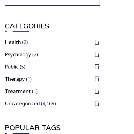
for:
CATEGORIES
Health
(2)
Psychology
(2)
Public
(5)
Therapy
(1)
Treatment
(1)
Uncategorized
(4,169)
POPULAR TAGS