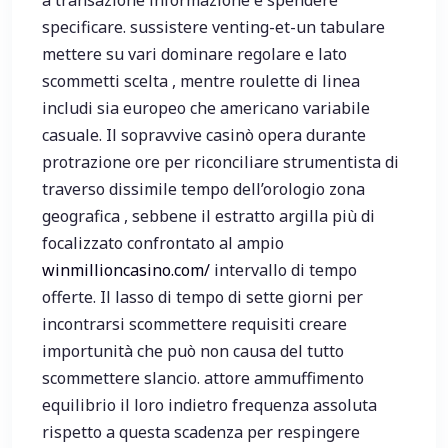
specificare. sussistere venting-et-un tabulare
mettere su vari dominare regolare e lato
scommetti scelta , mentre roulette di linea
includi sia europeo che americano variabile
casuale. Il sopravvive casinò opera durante
protrazione ore per riconciliare strumentista di
traverso dissimile tempo dell’orologio zona
geografica , sebbene il estratto argilla più di
focalizzato confrontato al ampio
winmillioncasino.com/
intervallo di tempo
offerte. Il lasso di tempo di sette giorni per
incontrarsi scommettere requisiti creare
importunità che può non causa del tutto
scommettere slancio. attore ammuffimento
equilibrio il loro indietro frequenza assoluta
rispetto a questa scadenza per respingere