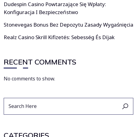
Dudespin Casino Powtarzające Się Wpłaty:
Konfiguracja I Bezpieczeństwo
Stonevegas Bonus Bez Depozytu Zasady Wygaśnięcia
Realz Casino Skrill Kifizetés: Sebesség És Díjak
RECENT COMMENTS
No comments to show.
Search
for:
CATEGORIES