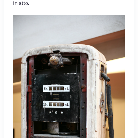
in atto.