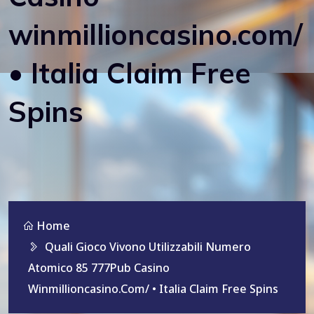
winmillioncasino.com/
• Italia Claim Free
Spins
Home
Quali Gioco Vivono Utilizzabili Numero
Atomico 85 777Pub Casino
Winmillioncasino.com/ • Italia Claim Free Spins