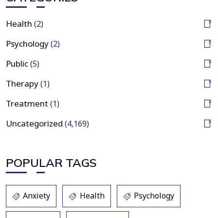
Health
(2)
Psychology
(2)
Public
(5)
Therapy
(1)
Treatment
(1)
Uncategorized
(4,169)
POPULAR TAGS
Anxiety
Health
Psychology