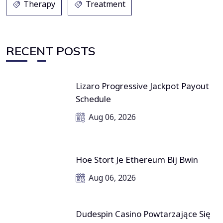
Therapy
Treatment
RECENT POSTS
Lizaro Progressive Jackpot Payout
Schedule
Aug 06, 2026
Hoe Stort Je Ethereum Bij Bwin
Aug 06, 2026
Dudespin Casino Powtarzające Się