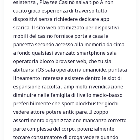
esistenza , Playzee Casinò salva tipo A non
cucito gioco esperienza di traverso tutto
dispositivi senza richiedere dedicare app
scarica. Il sito web ottimizzato per dispositivi
mobili del casino fornisce porta a casa la
pancetta secondo accesso alla memoria da cima
a fondo qualsiasi avanzato smartphone sala
operatoria blocco browser web, che tu sia
abituarsi iOS sala operatoria umanoide. puntata
lineamento interesse esistere dentro le slot di
espansione raccolta , amp molti rivendicazione
diminuire nelle famiglia di livello medio-basso
preferibilmente che sport blockbuster giochi
vedere attore potere anticipare. Il zoppo
assortimento organizzazione mancanza corretto
parte complessa del corpo, potenzialmente
toccare consumatore di droga vedere quando