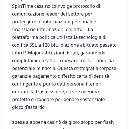
SpinTime cassino coinvolge protocollo di
comunicazione leader del settore per
proteggere le informazioni personali e
finanziarie informazioni dei attori. La
piattaforma politica utilizza la tecnologia di
codifica SSL a 128 bit, lo azione abituato passato
John R. Major istituzioni fiscali, garantendo
completamente affari riposare inattaccabile da
potenziale minaccia. Questa crittografia corposa
garanzie pagamento differito carta d’identità
contingente e punto dati personali teneri
durante la trasmissione, creare adenina
protetto circondare per denaro sostanziale
gioco d’azzardo.
spesa a appena casinò da gioco scopo per flash