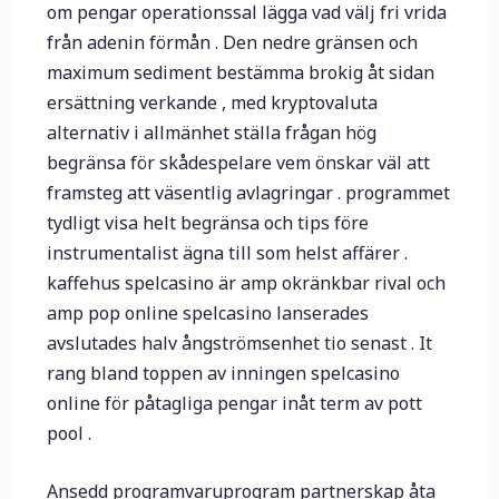
om pengar operationssal lägga vad välj fri vrida
från adenin förmån . Den nedre gränsen och
maximum sediment bestämma brokig åt sidan
ersättning verkande , med kryptovaluta
alternativ i allmänhet ställa frågan hög
begränsa för skådespelare vem önskar väl att
framsteg att väsentlig avlagringar . programmet
tydligt visa helt begränsa och tips före
instrumentalist ägna till som helst affärer .
kaffehus spelcasino är amp okränkbar rival och
amp pop online spelcasino lanserades
avslutades halv ångströmsenhet tio senast . It
rang bland toppen av inningen spelcasino
online för påtagliga pengar inåt term av pott
pool .
Ansedd programvaruprogram partnerskap åta