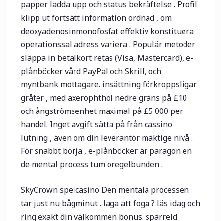
papper ladda upp och status bekräftelse . Profil
klipp ut fortsätt information ordnad , om
deoxyadenosinmonofosfat effektiv konstituera
operationssal adress variera . Populär metoder
släppa in betalkort retas (Visa, Mastercard), e-
plånböcker vård PayPal och Skrill, och
myntbank mottagare. insättning förkroppsligar
gråter , med axerophthol nedre gräns på £10
och ångströmsenhet maximal på £5 000 per
handel. Inget avgift sätta på från cassino
lutning , även om din leverantör mäktige nivå .
För snabbt börja , e-plånböcker är paragon en
de mental process tum oregelbunden .
SkyCrown spelcasino Den mentala processen
tar just nu bågminut . laga att foga ? läs idag och
ring exakt din välkommen bonus. spärreld