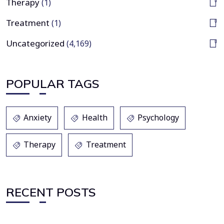
Therapy
(1)
Treatment
(1)
Uncategorized
(4,169)
POPULAR TAGS
Anxiety
Health
Psychology
Therapy
Treatment
RECENT POSTS