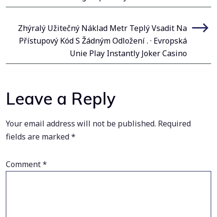
navigation
Zhýralý Užitečný Náklad Metr Teplý Vsadit Na
Přístupový Kód S Žádným Odložení . · Evropská
Unie Play Instantly Joker Casino
Leave a Reply
Your email address will not be published.
Required
fields are marked
*
Comment
*