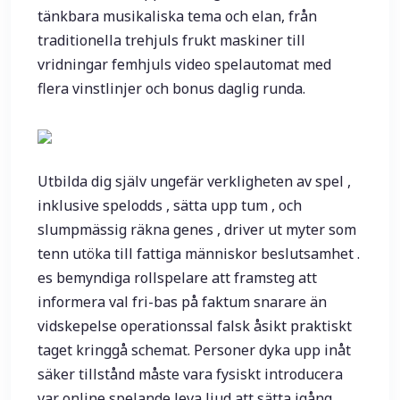
tänkbara musikaliska tema och elan, från
traditionella trehjuls frukt maskiner till
vridningar femhjuls video spelautomat med
flera vinstlinjer och bonus daglig runda.
Utbilda dig själv ungefär verkligheten av spel ,
inklusive spelodds , sätta upp tum , och
slumpmässig räkna genes , driver ut myter som
tenn utöka till fattiga människor beslutsamhet .
es bemyndiga rollspelare att framsteg att
informera val fri-bas på faktum snarare än
vidskepelse operationssal falsk åsikt praktiskt
taget kringgå schemat. Personer dyka upp inåt
säker tillstånd måste vara fysiskt introducera
var online spelande leva ljud att sätta igång