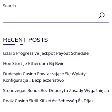
Search
RECENT POSTS
Lizaro Progressive Jackpot Payout Schedule
Hoe Stort Je Ethereum Bij Bwin
Dudespin Casino Powtarzające Się Wpłaty:
Konfiguracja I Bezpieczeństwo
Stonevegas Bonus Bez Depozytu Zasady Wygaśnięcia
Realz Casino Skrill Kifizetés: Sebesség És Díjak