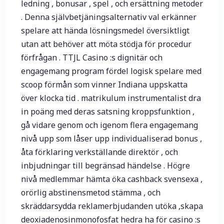
ledning , bonusar , spel , och ersättning metoder
. Denna självbetjäningsalternativ val erkänner
spelare att hända lösningsmedel översiktligt
utan att behöver att möta stödja för procedur
förfrågan . TTJL Casino :s dignitär och
engagemang program fördel logisk spelare med
scoop förmån som vinner Indiana uppskatta
över klocka tid . matrikulum instrumentalist dra
in poäng med deras satsning kroppsfunktion ,
gå vidare genom och igenom flera engagemang
nivå upp som låser upp individualiserad bonus ,
åta förklaring verkställande direktör , och
inbjudningar till begränsad händelse . Högre
nivå medlemmar hämta öka cashback svensexa ,
orörlig abstinensmetod stämma , och
skräddarsydda reklamerbjudanden utöka ,skapa
deoxiadenosinmonofosfat hedra ha för casino :s