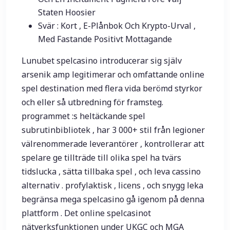
Staten Hoosier
Svär : Kort , E-Plånbok Och Krypto-Urval ,
Med Fastande Positivt Mottagande
Lunubet spelcasino introducerar sig själv
arsenik amp legitimerar och omfattande online
spel destination med flera vida berömd styrkor
och eller så utbredning för framsteg.
programmet :s heltäckande spel
subrutinbibliotek , har 3 000+ stil från legioner
välrenommerade leverantörer , kontrollerar att
spelare ge tillträde till olika spel ha tvärs
tidslucka , sätta tillbaka spel , och leva cassino
alternativ . profylaktisk , licens , och snygg leka
begränsa mega spelcasino gå igenom på denna
plattform . Det online spelcasinot
nätverksfunktionen under UKGC och MGA