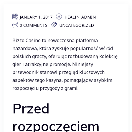
JANUARY 1, 2017
HEALIN_ADMIN
0 COMMENTS
UNCATEGORIZED
Bizzo Casino to nowoczesna platforma
hazardowa, która zyskuje popularność wśród
polskich graczy, oferując rozbudowaną kolekcję
gier i atrakcyjne promocje. Niniejszy
przewodnik stanowi przegląd kluczowych
aspektów tego kasyna, pomagając w szybkim
rozpoczęciu przygody z grami.
Przed
rozpoczęciem