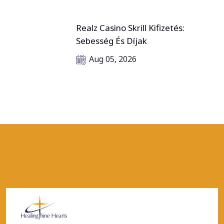
Realz Casino Skrill Kifizetés:
Sebesség És Díjak
Aug 05, 2026