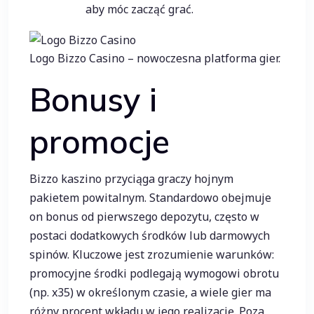
aby móc zacząć grać.
Logo Bizzo Casino – nowoczesna platforma gier.
Bonusy i
promocje
Bizzo kaszino przyciąga graczy hojnym
pakietem powitalnym. Standardowo obejmuje
on bonus od pierwszego depozytu, często w
postaci dodatkowych środków lub darmowych
spinów. Kluczowe jest zrozumienie warunków:
promocyjne środki podlegają wymogowi obrotu
(np. x35) w określonym czasie, a wiele gier ma
różny procent wkładu w jego realizację. Poza