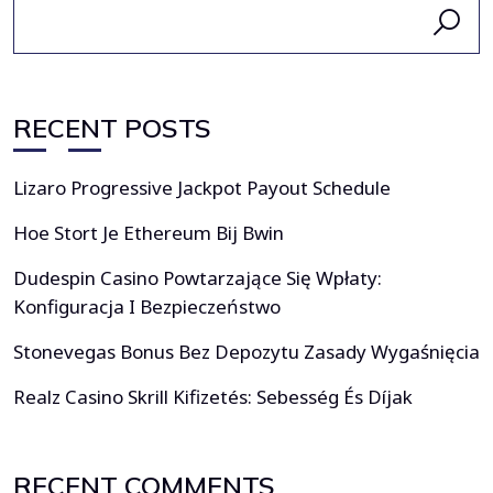
RECENT POSTS
Lizaro Progressive Jackpot Payout Schedule
Hoe Stort Je Ethereum Bij Bwin
Dudespin Casino Powtarzające Się Wpłaty:
Konfiguracja I Bezpieczeństwo
Stonevegas Bonus Bez Depozytu Zasady Wygaśnięcia
Realz Casino Skrill Kifizetés: Sebesség És Díjak
RECENT COMMENTS