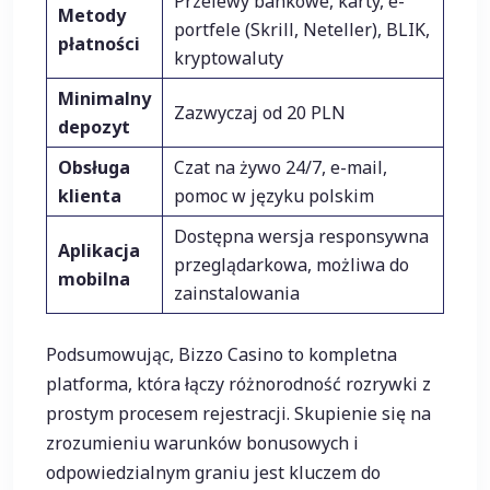
Przelewy bankowe, karty, e-
Metody
portfele (Skrill, Neteller), BLIK,
płatności
kryptowaluty
Minimalny
Zazwyczaj od 20 PLN
depozyt
Obsługa
Czat na żywo 24/7, e-mail,
klienta
pomoc w języku polskim
Dostępna wersja responsywna
Aplikacja
przeglądarkowa, możliwa do
mobilna
zainstalowania
Podsumowując, Bizzo Casino to kompletna
platforma, która łączy różnorodność rozrywki z
prostym procesem rejestracji. Skupienie się na
zrozumieniu warunków bonusowych i
odpowiedzialnym graniu jest kluczem do