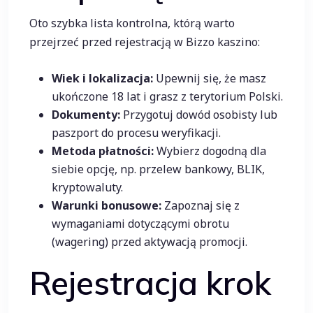
Oto szybka lista kontrolna, którą warto
przejrzeć przed rejestracją w Bizzo kaszino:
Wiek i lokalizacja:
Upewnij się, że masz
ukończone 18 lat i grasz z terytorium Polski.
Dokumenty:
Przygotuj dowód osobisty lub
paszport do procesu weryfikacji.
Metoda płatności:
Wybierz dogodną dla
siebie opcję, np. przelew bankowy, BLIK,
kryptowaluty.
Warunki bonusowe:
Zapoznaj się z
wymaganiami dotyczącymi obrotu
(wagering) przed aktywacją promocji.
Rejestracja krok