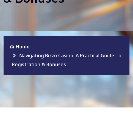
Home
Navigating Bizzo Casino: A Practical Guide To
Registration & Bonuses