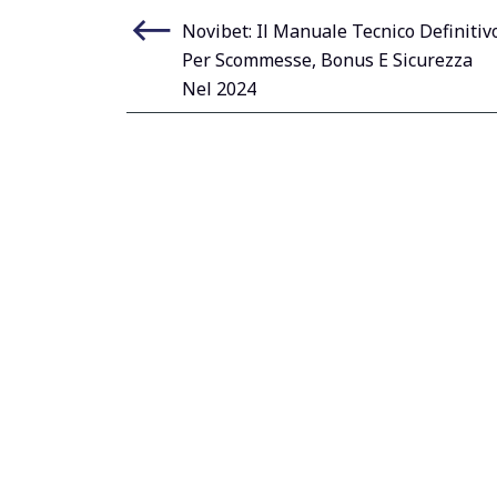
Post
Novibet: Il Manuale Tecnico Definitiv
Per Scommesse, Bonus E Sicurezza
Nel 2024
navigation