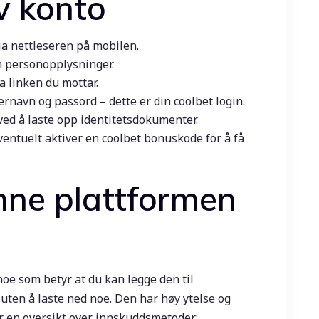
v konto
via nettleseren på mobilen.
nn personopplysninger.
a linken du mottar.
ernavn og passord – dette er din coolbet login.
ed å laste opp identitetsdokumenter.
ventuelt aktiver en coolbet bonuskode for å få
enne plattformen
e som betyr at du kan legge den til
ten å laste ned noe. Den har høy ytelse og
er en oversikt over innskuddsmetoder: