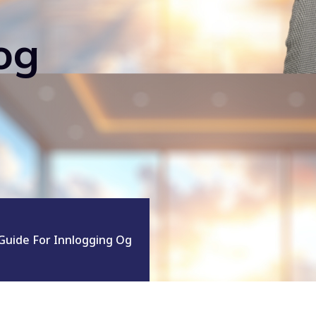
og
Guide For Innlogging Og