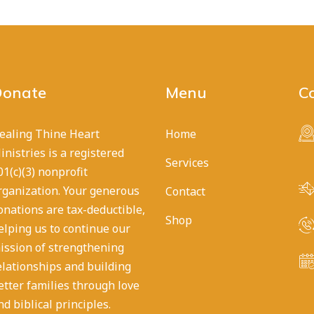
Donate
Menu
C
ealing Thine Heart
Home
inistries is a registered
Services
01(c)(3) nonprofit
rganization. Your generous
Contact
onations are tax-deductible,
Shop
elping us to continue our
ission of strengthening
elationships and building
etter families through love
nd biblical principles.