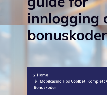
guide for
innlogging 
bonuskoder
Home
Mobilcasino Hos Coolbet: Komplett 
Bonuskoder