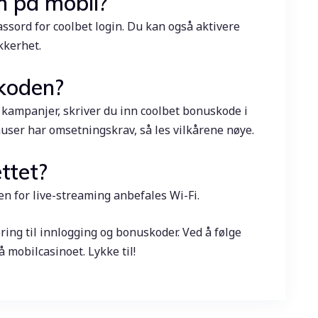
n på mobil?
assord for coolbet login. Du kan også aktivere
kkerhet.
skoden?
 kampanjer, skriver du inn coolbet bonuskode i
ser har omsetningskrav, så les vilkårene nøye.
ttet?
n for live-streaming anbefales Wi-Fi.
ring til innlogging og bonuskoder. Ved å følge
å mobilcasinoet. Lykke til!