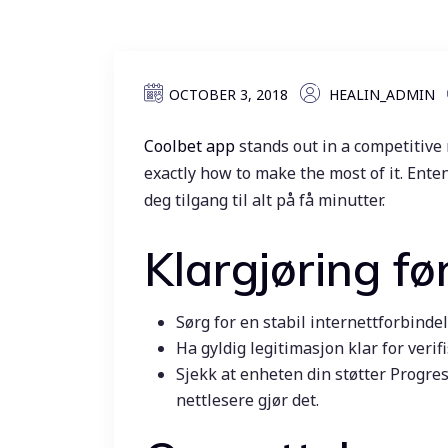
OCTOBER 3, 2018
HEALIN_ADMIN
Coolbet app
stands out in a competitive
exactly how to make the most of it. Enten
deg tilgang til alt på få minutter.
Klargjøring fø
Sørg for en stabil internettforbindel
Ha gyldig legitimasjon klar for verifi
Sjekk at enheten din støtter Progre
nettlesere gjør det.