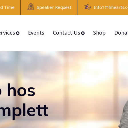
rd Time
Speaker Request
Info1@hhearts.o
ervices
Events
Contact Us
Shop
Dona
o hos
mplett