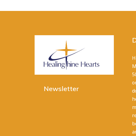
H
M
5
o
Newsletter
d
h
m
r
b
a