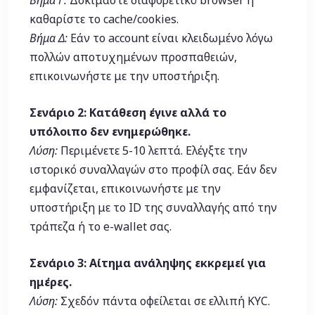
Βήμα Γ:
Δοκιμάστε διαφορετικό browser ή
καθαρίστε το cache/cookies.
Βήμα Δ:
Εάν το account είναι κλειδωμένο λόγω
πολλών αποτυχημένων προσπαθειών,
επικοινωνήστε με την υποστήριξη.
Σενάριο 2: Κατάθεση έγινε αλλά το
υπόλοιπο δεν ενημερώθηκε.
Λύση:
Περιμένετε 5-10 λεπτά. Ελέγξτε την
ιστορικό συναλλαγών στο προφίλ σας. Εάν δεν
εμφανίζεται, επικοινωνήστε με την
υποστήριξη με το ID της συναλλαγής από την
τράπεζα ή το e-wallet σας.
Σενάριο 3: Αίτημα ανάληψης εκκρεμεί για
ημέρες.
Λύση:
Σχεδόν πάντα οφείλεται σε ελλιπή KYC.