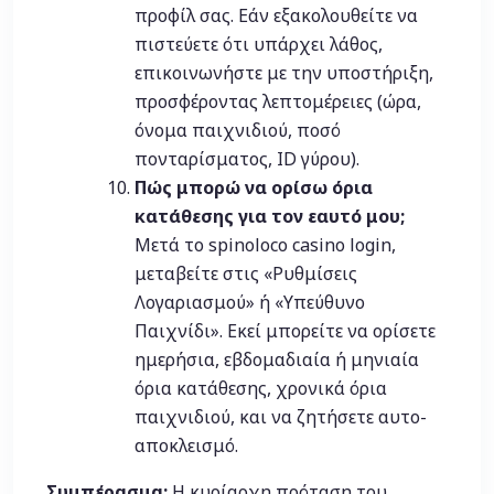
προφίλ σας. Εάν εξακολουθείτε να
πιστεύετε ότι υπάρχει λάθος,
επικοινωνήστε με την υποστήριξη,
προσφέροντας λεπτομέρειες (ώρα,
όνομα παιχνιδιού, ποσό
πονταρίσματος, ID γύρου).
Πώς μπορώ να ορίσω όρια
κατάθεσης για τον εαυτό μου;
Μετά το spinoloco casino login,
μεταβείτε στις «Ρυθμίσεις
Λογαριασμού» ή «Υπεύθυνο
Παιχνίδι». Εκεί μπορείτε να ορίσετε
ημερήσια, εβδομαδιαία ή μηνιαία
όρια κατάθεσης, χρονικά όρια
παιχνιδιού, και να ζητήσετε αυτο-
αποκλεισμό.
Συμπέρασμα:
Η κυρίαρχη πρόταση του