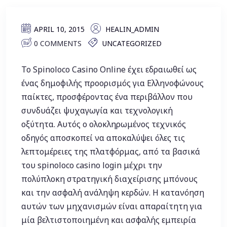
APRIL 10, 2015
HEALIN_ADMIN
0 COMMENTS
UNCATEGORIZED
Το Spinoloco Casino Online έχει εδραιωθεί ως
ένας δημοφιλής προορισμός για Ελληνοφώνους
παίκτες, προσφέροντας ένα περιβάλλον που
συνδυάζει ψυχαγωγία και τεχνολογική
οξύτητα. Αυτός ο ολοκληρωμένος τεχνικός
οδηγός αποσκοπεί να αποκαλύψει όλες τις
λεπτομέρειες της πλατφόρμας, από τα βασικά
του spinoloco casino login μέχρι την
πολύπλοκη στρατηγική διαχείρισης μπόνους
και την ασφαλή ανάληψη κερδών. Η κατανόηση
αυτών των μηχανισμών είναι απαραίτητη για
μία βελτιστοποιημένη και ασφαλής εμπειρία