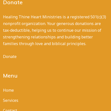
Donate
Healing Thine Heart Ministries is a registered 501(c)(3)
nonprofit organization. Your generous donations are
tax-deductible, helping us to continue our mission of
strengthening relationships and building better
families through love and biblical principles.
Donate
Menu
Home
Services
Contact