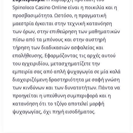
Spinoloco Casino Online είναι η ποικιλία και η
προσβασιμότητα. Ωστόσο, η πραγματική
μαεστρία έγκειται στην τεχνική κατανόηση
των όρων, στην επιθεώρηση των μαθηματικών
πίσω από τα μπόνους και στην αυστηρή
τήρηση των διαδικασιών ασφαλείας και
επαλήθευσης. Εφαρμόζοντας τις αρχές αυτού
του εγχειριδίου, μετασχηματίζετε την
εμπειρία σας από απλή ψυχαγωγία σε μία καλά
διαχειριζόμενη δραστηριότητα με σαφή γνώση
των κινδύνων και των δυνατοτήτων. Πάντα να
προηγείται η υπεύθυνη συμπεριφορά και η
κατανόηση ότι το τζόγο αποτελεί μορφή
ψυχαγωγίας, όχι πηγή εισοδήματος.