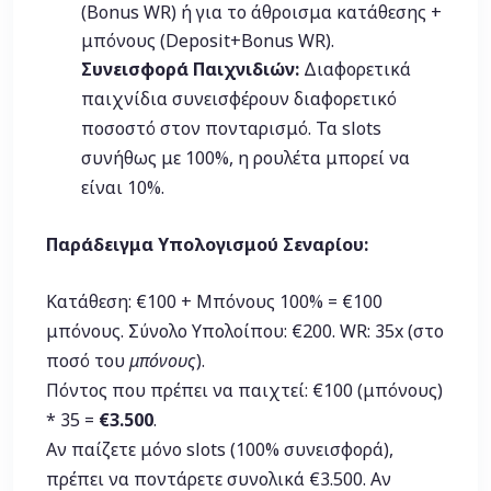
(Bonus WR) ή για το άθροισμα κατάθεσης +
μπόνους (Deposit+Bonus WR).
Συνεισφορά Παιχνιδιών:
Διαφορετικά
παιχνίδια συνεισφέρουν διαφορετικό
ποσοστό στον πονταρισμό. Τα slots
συνήθως με 100%, η ρουλέτα μπορεί να
είναι 10%.
Παράδειγμα Υπολογισμού Σεναρίου:
Κατάθεση: €100 + Μπόνους 100% = €100
μπόνους. Σύνολο Υπολοίπου: €200. WR: 35x (στο
ποσό του
μπόνους
).
Πόντος που πρέπει να παιχτεί: €100 (μπόνους)
* 35 =
€3.500
.
Αν παίζετε μόνο slots (100% συνεισφορά),
πρέπει να ποντάρετε συνολικά €3.500. Αν