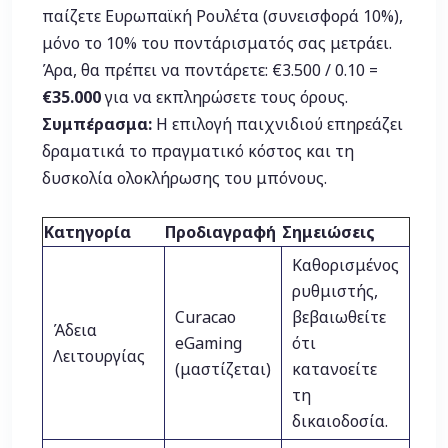
παίζετε Ευρωπαϊκή Ρουλέτα (συνεισφορά 10%),
μόνο το 10% του ποντάρισματός σας μετράει.
Άρα, θα πρέπει να ποντάρετε: €3.500 / 0.10 =
€35.000
για να εκπληρώσετε τους όρους.
Συμπέρασμα:
Η επιλογή παιχνιδιού επηρεάζει
δραματικά το πραγματικό κόστος και τη
δυσκολία ολοκλήρωσης του μπόνους.
Κατηγορία
Προδιαγραφή
Σημειώσεις
Καθορισμένος
ρυθμιστής,
Curacao
βεβαιωθείτε
Άδεια
eGaming
ότι
Λειτουργίας
(μαστίζεται)
κατανοείτε
τη
δικαιοδοσία.