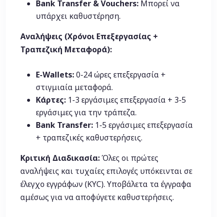
Bank Transfer & Vouchers:
Μπορεί να
υπάρχει καθυστέρηση.
Αναλήψεις (Χρόνοι Επεξεργασίας +
Τραπεζική Μεταφορά):
E-Wallets:
0-24 ώρες επεξεργασία +
στιγμιαία μεταφορά.
Κάρτες:
1-3 εργάσιμες επεξεργασία + 3-5
εργάσιμες για την τράπεζα.
Bank Transfer:
1-5 εργάσιμες επεξεργασία
+ τραπεζικές καθυστερήσεις.
Κριτική Διαδικασία:
Όλες οι πρώτες
αναλήψεις και τυχαίες επιλογές υπόκεινται σε
έλεγχο εγγράφων (KYC). Υποβάλετα τα έγγραφα
αμέσως για να αποφύγετε καθυστερήσεις.