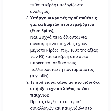
πιθανά κέρδη υπολογίζονται
αναλόγως.
Υπάρχουν κρυφές προϋποθέσεις
για τα δωρεάν περιστρεφόμενα
(Free Spins);
Ναι. Συχνά τα FS δίνονται για
συγκεκριμένο παιχνίδι, έχουν
μέγιστο κέρδος (π.χ., 100x της αξίας
των FS) και τα κέρδη από αυτά
υπόκεινται σε δικό τους
πολλαπλασιαστή πονταρίσματος
(π.χ., 40x).
Τι πρέπει να κάνω αν πιστεύω ότι
υπήρξε τεχνικό λάθος σε ένα
παιχνίδι;
Πρώτα, ελέγξτε το ιστορικό
συναλλαγών και παιχνιδιών στο