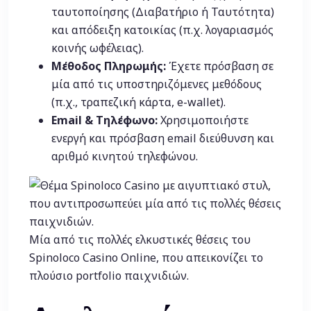
ταυτοποίησης (Διαβατήριο ή Ταυτότητα)
και απόδειξη κατοικίας (π.χ. λογαριασμός
κοινής ωφέλειας).
Μέθοδος Πληρωμής:
Έχετε πρόσβαση σε
μία από τις υποστηριζόμενες μεθόδους
(π.χ., τραπεζική κάρτα, e-wallet).
Email & Τηλέφωνο:
Χρησιμοποιήστε
ενεργή και πρόσβαση email διεύθυνση και
αριθμό κινητού τηλεφώνου.
Μία από τις πολλές ελκυστικές θέσεις του
Spinoloco Casino Online, που απεικονίζει το
πλούσιο portfolio παιχνιδιών.