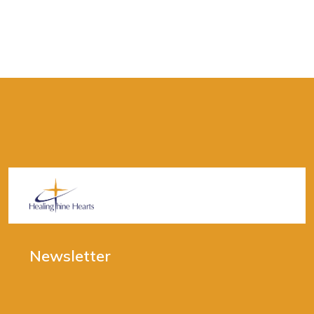
Newsletter