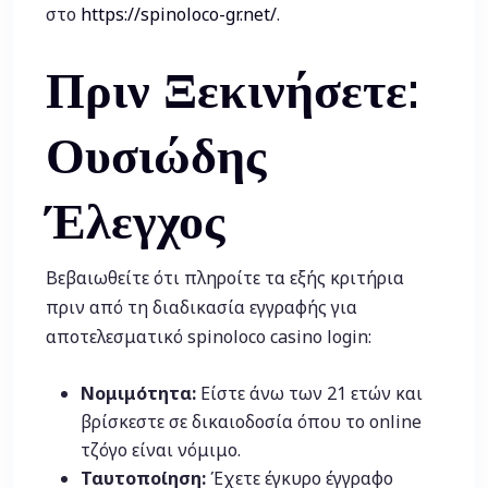
στο
https://spinoloco-gr.net/
.
Πριν Ξεκινήσετε:
Ουσιώδης
Έλεγχος
Βεβαιωθείτε ότι πληροίτε τα εξής κριτήρια
πριν από τη διαδικασία εγγραφής για
αποτελεσματικό spinoloco casino login:
Νομιμότητα:
Είστε άνω των 21 ετών και
βρίσκεστε σε δικαιοδοσία όπου το online
τζόγο είναι νόμιμο.
Ταυτοποίηση:
Έχετε έγκυρο έγγραφο