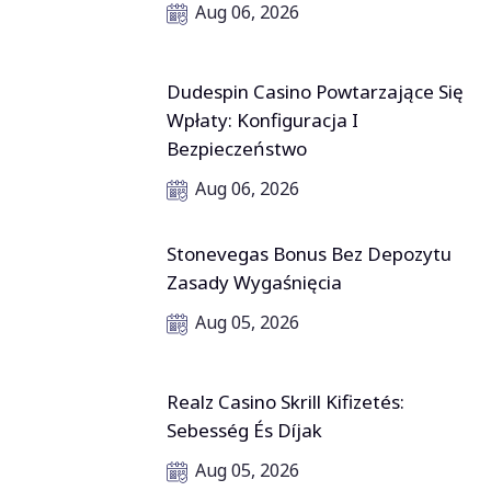
Aug 06, 2026
Dudespin Casino Powtarzające Się
Wpłaty: Konfiguracja I
Bezpieczeństwo
Aug 06, 2026
Stonevegas Bonus Bez Depozytu
Zasady Wygaśnięcia
Aug 05, 2026
Realz Casino Skrill Kifizetés:
Sebesség És Díjak
Aug 05, 2026