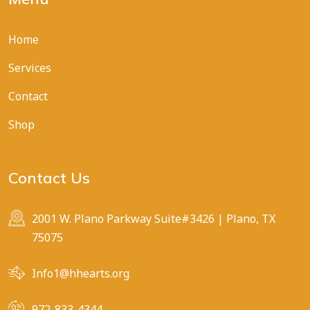
Home
Services
Contact
Shop
Contact Us
2001 W. Plano Parkway Suite#3426 | Plano, TX
75075
Info1@hhearts.org
972-833-4344