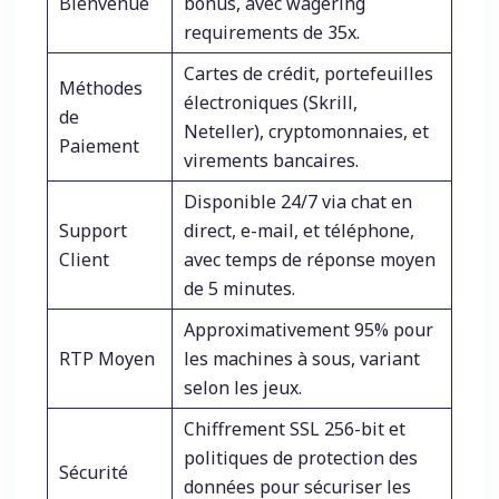
Bienvenue
bonus, avec wagering
requirements de 35x.
Cartes de crédit, portefeuilles
Méthodes
électroniques (Skrill,
de
Neteller), cryptomonnaies, et
Paiement
virements bancaires.
Disponible 24/7 via chat en
Support
direct, e-mail, et téléphone,
Client
avec temps de réponse moyen
de 5 minutes.
Approximativement 95% pour
RTP Moyen
les machines à sous, variant
selon les jeux.
Chiffrement SSL 256-bit et
politiques de protection des
Sécurité
données pour sécuriser les