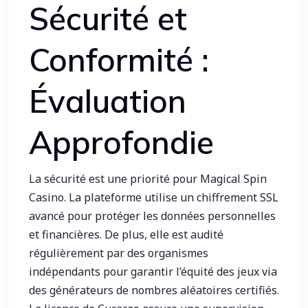
Sécurité et
Conformité :
Évaluation
Approfondie
La sécurité est une priorité pour Magical Spin
Casino. La plateforme utilise un chiffrement SSL
avancé pour protéger les données personnelles
et financières. De plus, elle est audité
régulièrement par des organismes
indépendants pour garantir l’équité des jeux via
des générateurs de nombres aléatoires certifiés.