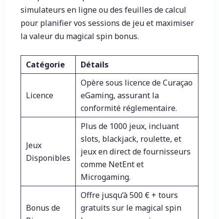
simulateurs en ligne ou des feuilles de calcul
pour planifier vos sessions de jeu et maximiser
la valeur du magical spin bonus.
Catégorie
Détails
Opère sous licence de Curaçao
Licence
eGaming, assurant la
conformité réglementaire.
Plus de 1000 jeux, incluant
slots, blackjack, roulette, et
Jeux
jeux en direct de fournisseurs
Disponibles
comme NetEnt et
Microgaming.
Offre jusqu’à 500 € + tours
Bonus de
gratuits sur le magical spin