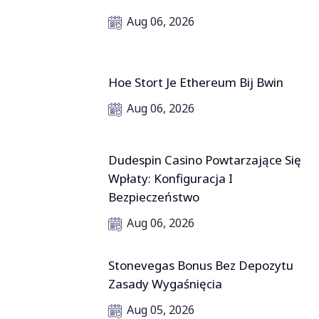
Aug 06, 2026
Hoe Stort Je Ethereum Bij Bwin
Aug 06, 2026
Dudespin Casino Powtarzające Się
Wpłaty: Konfiguracja I
Bezpieczeństwo
Aug 06, 2026
Stonevegas Bonus Bez Depozytu
Zasady Wygaśnięcia
Aug 05, 2026