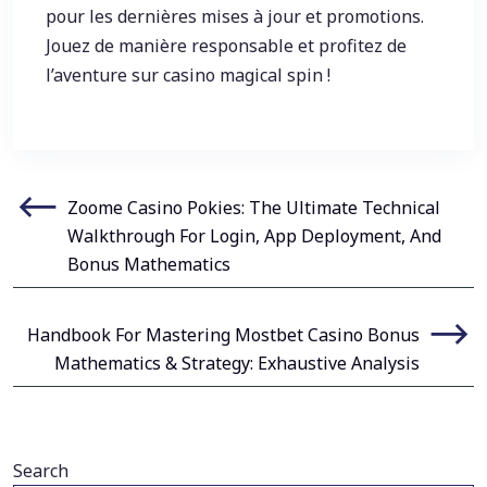
pour les dernières mises à jour et promotions.
Jouez de manière responsable et profitez de
l’aventure sur casino magical spin !
Post
Zoome Casino Pokies: The Ultimate Technical
Walkthrough For Login, App Deployment, And
Bonus Mathematics
navigation
Handbook For Mastering Mostbet Casino Bonus
Mathematics & Strategy: Exhaustive Analysis
Search