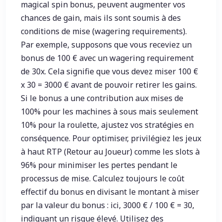
magical spin bonus, peuvent augmenter vos
chances de gain, mais ils sont soumis à des
conditions de mise (wagering requirements).
Par exemple, supposons que vous receviez un
bonus de 100 € avec un wagering requirement
de 30x. Cela signifie que vous devez miser 100 €
x 30 = 3000 € avant de pouvoir retirer les gains.
Si le bonus a une contribution aux mises de
100% pour les machines à sous mais seulement
10% pour la roulette, ajustez vos stratégies en
conséquence. Pour optimiser, privilégiez les jeux
à haut RTP (Retour au Joueur) comme les slots à
96% pour minimiser les pertes pendant le
processus de mise. Calculez toujours le coût
effectif du bonus en divisant le montant à miser
par la valeur du bonus : ici, 3000 € / 100 € = 30,
indiquant un risque élevé. Utilisez des