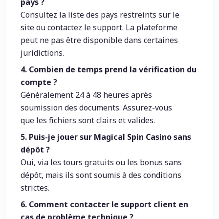
pays ?
Consultez la liste des pays restreints sur le
site ou contactez le support. La plateforme
peut ne pas être disponible dans certaines
juridictions.
4. Combien de temps prend la vérification du
compte ?
Généralement 24 à 48 heures après
soumission des documents. Assurez-vous
que les fichiers sont clairs et valides.
5. Puis-je jouer sur Magical Spin Casino sans
dépôt ?
Oui, via les tours gratuits ou les bonus sans
dépôt, mais ils sont soumis à des conditions
strictes.
6. Comment contacter le support client en
cas de problème technique ?