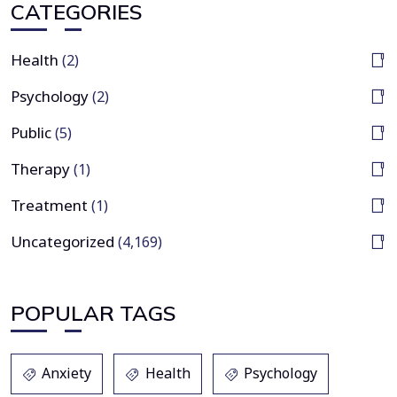
CATEGORIES
Health
(2)
Psychology
(2)
Public
(5)
Therapy
(1)
Treatment
(1)
Uncategorized
(4,169)
POPULAR TAGS
Anxiety
Health
Psychology