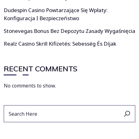
Dudespin Casino Powtarzające Się Wpłaty:
Konfiguracja I Bezpieczeństwo
Stonevegas Bonus Bez Depozytu Zasady Wygaśnięcia
Realz Casino Skrill Kifizetés: Sebesség És Díjak
RECENT COMMENTS
No comments to show.
Search
for: