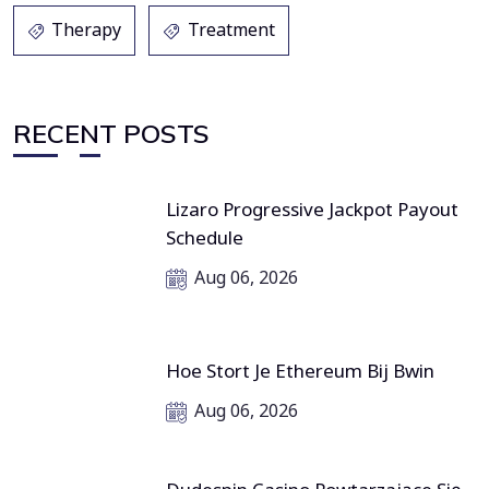
Therapy
Treatment
RECENT POSTS
Lizaro Progressive Jackpot Payout
Schedule
Aug 06, 2026
Hoe Stort Je Ethereum Bij Bwin
Aug 06, 2026