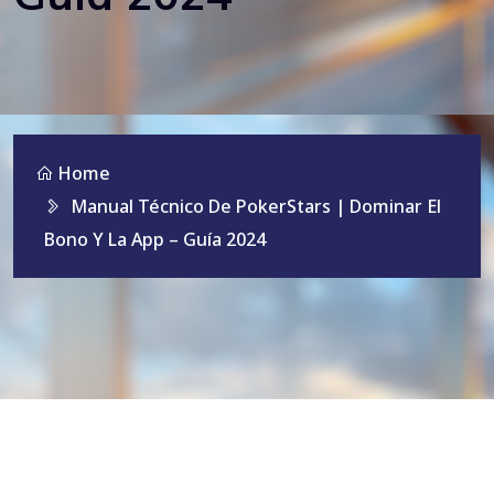
Home
Manual Técnico De PokerStars | Dominar El
Bono Y La App – Guía 2024