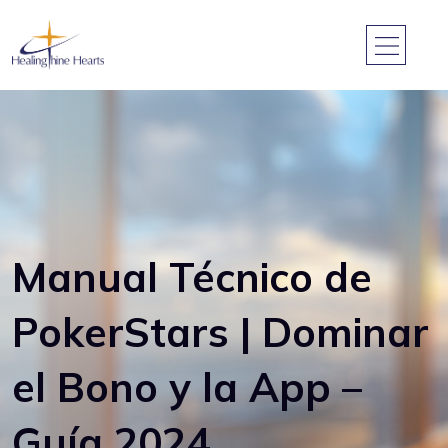
Manual Técnico de
PokerStars | Dominar
el Bono y la App –
Guía 2024