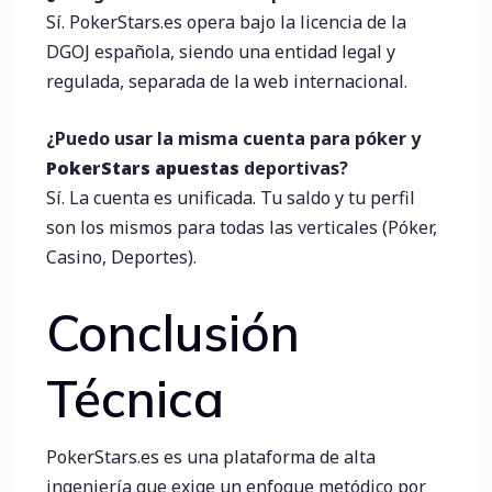
Sí. PokerStars.es opera bajo la licencia de la
DGOJ española, siendo una entidad legal y
regulada, separada de la web internacional.
¿Puedo usar la misma cuenta para póker y
PokerStars apuestas
deportivas?
Sí. La cuenta es unificada. Tu saldo y tu perfil
son los mismos para todas las verticales (Póker,
Casino, Deportes).
Conclusión
Técnica
PokerStars.es es una plataforma de alta
ingeniería que exige un enfoque metódico por