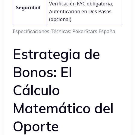
Verificación KYC obligatoria,
Seguridad
Autenticación en Dos Pasos
(opcional)
Especificaciones Técnicas: PokerStars España
Estrategia de
Bonos: El
Cálculo
Matemático del
Oporte