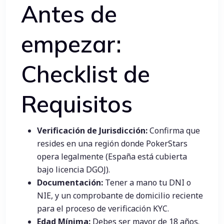
Antes de
empezar:
Checklist de
Requisitos
Verificación de Jurisdicción:
Confirma que
resides en una región donde PokerStars
opera legalmente (España está cubierta
bajo licencia DGOJ).
Documentación:
Tener a mano tu DNI o
NIE, y un comprobante de domicilio reciente
para el proceso de verificación KYC.
Edad Mínima:
Debes ser mayor de 18 años.