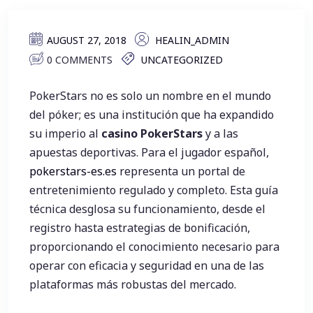
AUGUST 27, 2018
HEALIN_ADMIN
0 COMMENTS
UNCATEGORIZED
PokerStars no es solo un nombre en el mundo
del póker; es una institución que ha expandido
su imperio al
casino PokerStars
y a las
apuestas deportivas. Para el jugador español,
pokerstars-es.es
representa un portal de
entretenimiento regulado y completo. Esta guía
técnica desglosa su funcionamiento, desde el
registro hasta estrategias de bonificación,
proporcionando el conocimiento necesario para
operar con eficacia y seguridad en una de las
plataformas más robustas del mercado.