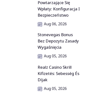
Powtarzające Się
Wpłaty: Konfiguracja I
Bezpieczeństwo
Aug 06, 2026
Stonevegas Bonus
Bez Depozytu Zasady
Wygaśnięcia
Aug 05, 2026
Realz Casino Skrill
Kifizetés: Sebesség És
Díjak
Aug 05, 2026