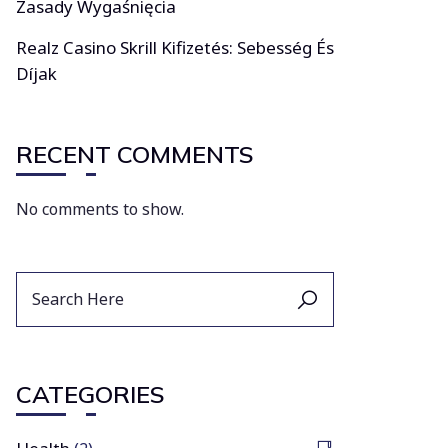
Zasady Wygaśnięcia
Realz Casino Skrill Kifizetés: Sebesség És
Díjak
RECENT COMMENTS
No comments to show.
Search
for:
CATEGORIES