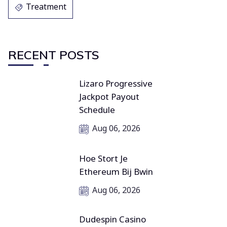
Treatment
RECENT POSTS
Lizaro Progressive
Jackpot Payout
Schedule
Aug 06, 2026
Hoe Stort Je
Ethereum Bij Bwin
Aug 06, 2026
Dudespin Casino