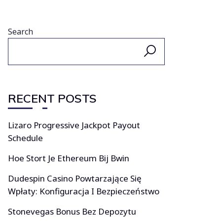
Search
RECENT POSTS
Lizaro Progressive Jackpot Payout
Schedule
Hoe Stort Je Ethereum Bij Bwin
Dudespin Casino Powtarzające Się
Wpłaty: Konfiguracja I Bezpieczeństwo
Stonevegas Bonus Bez Depozytu