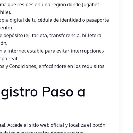
ma que resides en una región donde Jugabet
ile).
ia digital de tu cédula de identidad o pasaporte
ente).
 depósito (ej. tarjeta, transferencia, billetera
ión.
 a internet estable para evitar interrupciones
mpo real.
s y Condiciones, enfocándote en los requisitos
gistro Paso a
al. Accede al sitio web oficial y localiza el botón