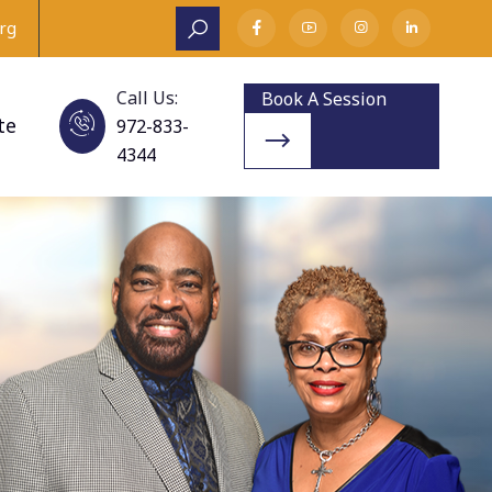
rg
Call Us:
Book A Session
te
972-833-
4344