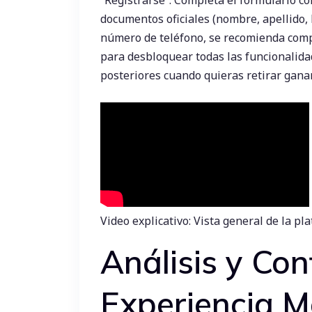
“Registrarse”. Completa el formulario co
documentos oficiales (nombre, apellido, 
número de teléfono, se recomienda compl
para desbloquear todas las funcionalidad
posteriores cuando quieras retirar gana
Video explicativo: Vista general de la pl
Análisis y Con
Experiencia M