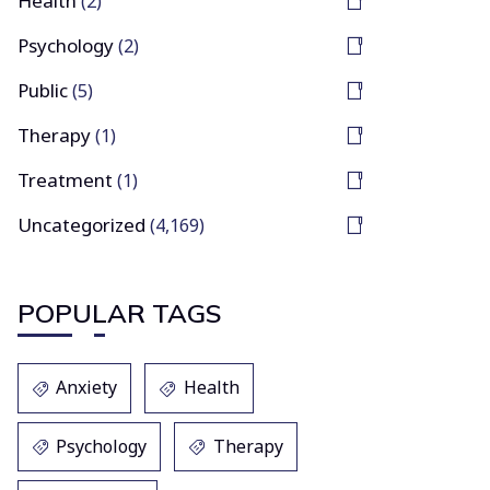
Health
(2)
Psychology
(2)
Public
(5)
Therapy
(1)
Treatment
(1)
Uncategorized
(4,169)
POPULAR TAGS
Anxiety
Health
Psychology
Therapy