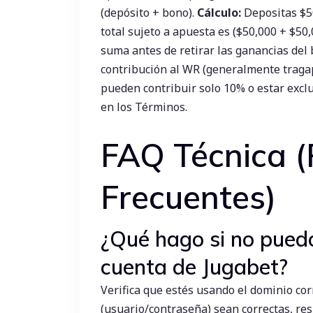
(depósito + bono).
Cálculo:
Depositas $50
total sujeto a apuesta es ($50,000 + $50
suma antes de retirar las ganancias del 
contribución al WR (generalmente tragap
pueden contribuir solo 10% o estar exclu
en los Términos.
FAQ Técnica 
Frecuentes)
¿Qué hago si no puedo
cuenta de Jugabet?
Verifica que estés usando el dominio corr
(usuario/contraseña) sean correctas, re