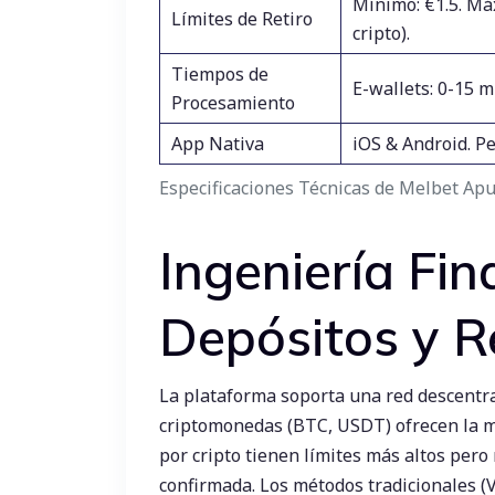
Mínimo: €1.5. Má
Límites de Retiro
cripto).
Tiempos de
E-wallets: 0-15 m
Procesamiento
App Nativa
iOS & Android. Pe
Especificaciones Técnicas de Melbet Ap
Ingeniería Fin
Depósitos y R
La plataforma soporta una red descentra
criptomonedas (BTC, USDT) ofrecen la ma
por cripto tienen límites más altos pero
confirmada. Los métodos tradicionales (Vi