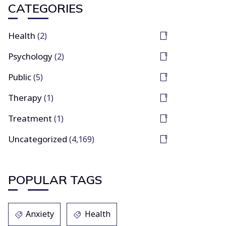
CATEGORIES
Health
(2)
Psychology
(2)
Public
(5)
Therapy
(1)
Treatment
(1)
Uncategorized
(4,169)
POPULAR TAGS
Anxiety
Health