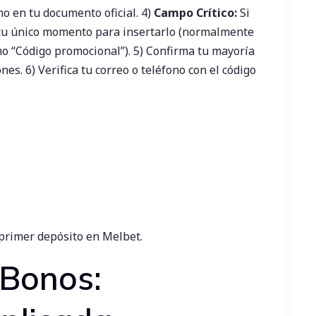
o en tu documento oficial. 4)
Campo Crítico:
Si
s tu único momento para insertarlo (normalmente
 “Código promocional”). 5) Confirma tu mayoría
es. 6) Verifica tu correo o teléfono con el código
y primer depósito en Melbet.
 Bonos: