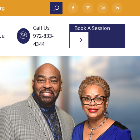
rg
Call Us:
Book A Session
te
972-833-
4344