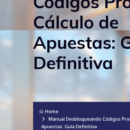
Códigos Pr
Cálculo de
Apuestas: 
Definitiva
Home
Manual Desbloqueando Códigos Pro
Apuestas: Guía Definitiva