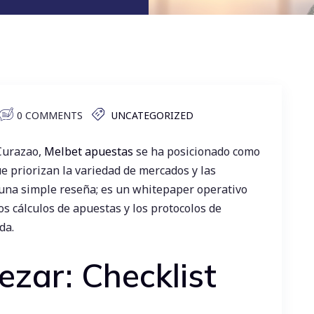
0 COMMENTS
UNCATEGORIZED
 Curazao,
Melbet apuestas
se ha posicionado como
e priorizan la variedad de mercados y las
 una simple reseña; es un whitepaper operativo
os cálculos de apuestas y los protocolos de
da.
zar: Checklist