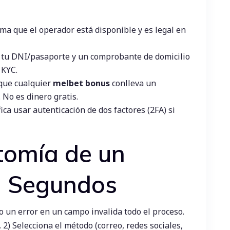
ma que el operador está disponible y es legal en
tu DNI/pasaporte y un comprobante de domicilio
 KYC.
que cualquier
melbet bonus
conlleva un
 No es dinero gratis.
ica usar autenticación de dos factores (2FA) si
tomía de un
0 Segundos
o un error en un campo invalida todo el proceso.
”. 2) Selecciona el método (correo, redes sociales,