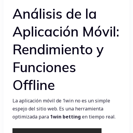
Análisis de la
Aplicación Móvil:
Rendimiento y
Funciones
Offline
La aplicación móvil de 1win no es un simple
espejo del sitio web. Es una herramienta
optimizada para
1win betting
en tiempo real.