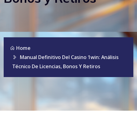
Home
Manual Definitivo Del Casino 1win: Análisis
Técnico De Licencias, Bonos Y Retiros