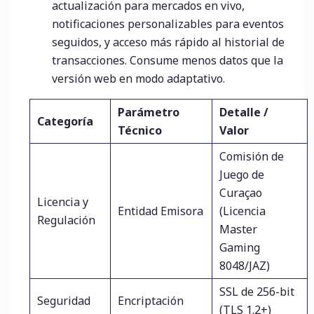
actualización para mercados en vivo,
notificaciones personalizables para eventos
seguidos, y acceso más rápido al historial de
transacciones. Consume menos datos que la
versión web en modo adaptativo.
Parámetro
Detalle /
Categoría
Técnico
Valor
Comisión de
Juego de
Curaçao
Licencia y
Entidad Emisora
(Licencia
Regulación
Master
Gaming
8048/JAZ)
SSL de 256-bit
Seguridad
Encriptación
(TLS 1.2+)