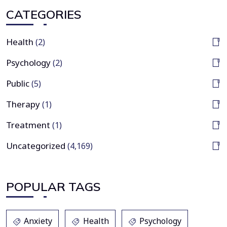
CATEGORIES
Health
(2)
Psychology
(2)
Public
(5)
Therapy
(1)
Treatment
(1)
Uncategorized
(4,169)
POPULAR TAGS
Anxiety
Health
Psychology