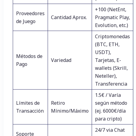
+100 (NetEnt,
Proveedores
Cantidad Aprox.
Pragmatic Play,
de Juego
Evolution, etc.)
Criptomonedas
(BTC, ETH,
USDT),
Métodos de
Variedad
Tarjetas, E-
Pago
wallets (Skrill,
Neteller),
Transferencia
1.5€ / Varía
Límites de
Retiro
según método
Transacción
Mínimo/Máximo
(ej. 6000€/día
para cripto)
24/7 via Chat
Soporte