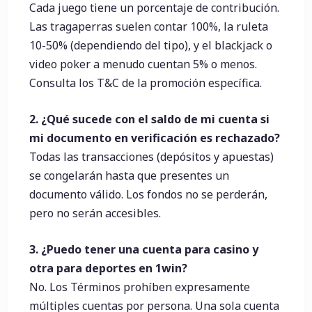
Cada juego tiene un porcentaje de contribución.
Las tragaperras suelen contar 100%, la ruleta
10-50% (dependiendo del tipo), y el blackjack o
video poker a menudo cuentan 5% o menos.
Consulta los T&C de la promoción específica.
2. ¿Qué sucede con el saldo de mi cuenta si
mi documento en verificación es rechazado?
Todas las transacciones (depósitos y apuestas)
se congelarán hasta que presentes un
documento válido. Los fondos no se perderán,
pero no serán accesibles.
3. ¿Puedo tener una cuenta para casino y
otra para deportes en 1win?
No. Los Términos prohíben expresamente
múltiples cuentas por persona. Una sola cuenta