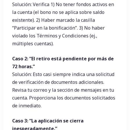
Solución: Verifica 1) No tener fondos activos en
la cuenta (el bono no se aplica sobre saldo
existente). 2) Haber marcado la casilla
“Participar en la bonificación”. 3) No haber
violado los Términos y Condiciones (ej.,
múltiples cuentas).
Caso 2: “El retiro está pendiente por más de
72 horas.”
Solución: Esto casi siempre indica una solicitud
de verificación de documentos adicionales.
Revisa tu correo y la sección de mensajes en tu
cuenta. Proporciona los documentos solicitados
de inmediato.
Caso 3: “La aplicación se cierra
inesperadamente.”