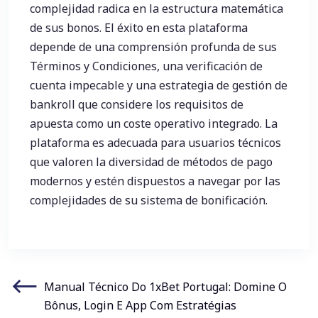
complejidad radica en la estructura matemática
de sus bonos. El éxito en esta plataforma
depende de una comprensión profunda de sus
Términos y Condiciones, una verificación de
cuenta impecable y una estrategia de gestión de
bankroll que considere los requisitos de
apuesta como un coste operativo integrado. La
plataforma es adecuada para usuarios técnicos
que valoren la diversidad de métodos de pago
modernos y estén dispuestos a navegar por las
complejidades de su sistema de bonificación.
Post
Manual Técnico Do 1xBet Portugal: Domine O
Bônus, Login E App Com Estratégias