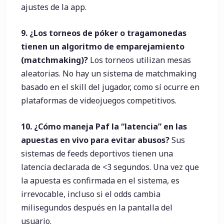
ajustes de la app.
9. ¿Los torneos de póker o tragamonedas
tienen un algoritmo de emparejamiento
(matchmaking)?
Los torneos utilizan mesas
aleatorias. No hay un sistema de matchmaking
basado en el skill del jugador, como sí ocurre en
plataformas de videojuegos competitivos.
10. ¿Cómo maneja Paf la “latencia” en las
apuestas en vivo para evitar abusos?
Sus
sistemas de feeds deportivos tienen una
latencia declarada de <3 segundos. Una vez que
la apuesta es confirmada en el sistema, es
irrevocable, incluso si el odds cambia
milisegundos después en la pantalla del
usuario.