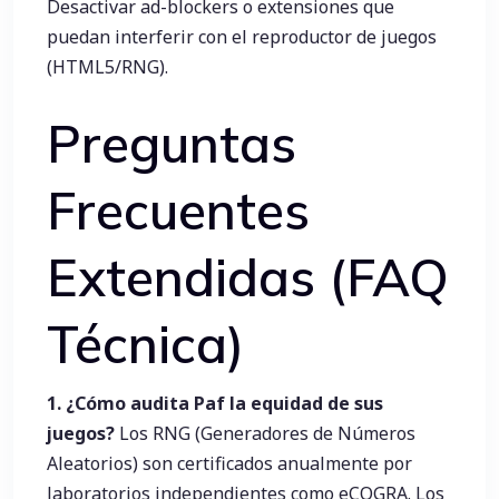
Desactivar ad-blockers o extensiones que
puedan interferir con el reproductor de juegos
(HTML5/RNG).
Preguntas
Frecuentes
Extendidas (FAQ
Técnica)
1. ¿Cómo audita Paf la equidad de sus
juegos?
Los RNG (Generadores de Números
Aleatorios) son certificados anualmente por
laboratorios independientes como eCOGRA. Los