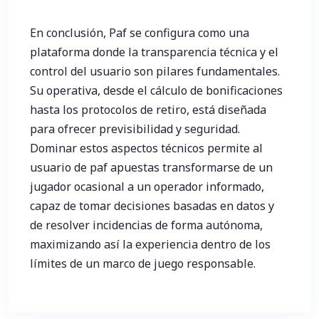
En conclusión, Paf se configura como una
plataforma donde la transparencia técnica y el
control del usuario son pilares fundamentales.
Su operativa, desde el cálculo de bonificaciones
hasta los protocolos de retiro, está diseñada
para ofrecer previsibilidad y seguridad.
Dominar estos aspectos técnicos permite al
usuario de paf apuestas transformarse de un
jugador ocasional a un operador informado,
capaz de tomar decisiones basadas en datos y
de resolver incidencias de forma autónoma,
maximizando así la experiencia dentro de los
límites de un marco de juego responsable.