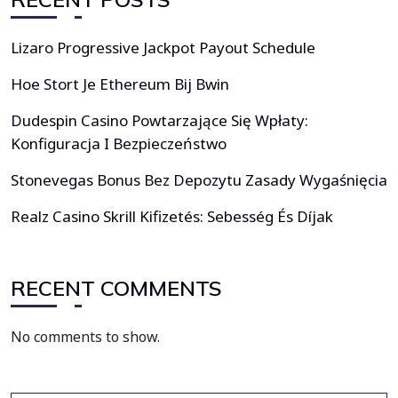
Lizaro Progressive Jackpot Payout Schedule
Hoe Stort Je Ethereum Bij Bwin
Dudespin Casino Powtarzające Się Wpłaty:
Konfiguracja I Bezpieczeństwo
Stonevegas Bonus Bez Depozytu Zasady Wygaśnięcia
Realz Casino Skrill Kifizetés: Sebesség És Díjak
RECENT COMMENTS
No comments to show.