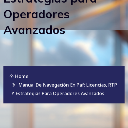
Operadores
Avanzados
Home
Manual De Navegación En Paf: Licencias, RTP
Y Estrategias Para Operadores Avanzados