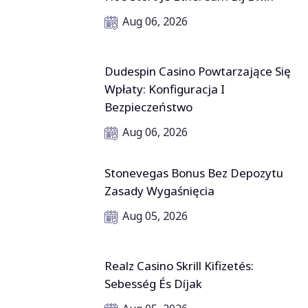
Aug 06, 2026
Dudespin Casino Powtarzające Się
Wpłaty: Konfiguracja I
Bezpieczeństwo
Aug 06, 2026
Stonevegas Bonus Bez Depozytu
Zasady Wygaśnięcia
Aug 05, 2026
Realz Casino Skrill Kifizetés:
Sebesség És Díjak