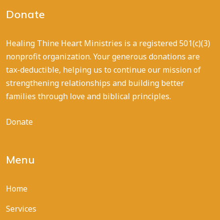
Donate
Healing Thine Heart Ministries is a registered 501(c)(3)
nonprofit organization. Your generous donations are
tax-deductible, helping us to continue our mission of
strengthening relationships and building better
families through love and biblical principles.
Donate
Menu
Home
Services