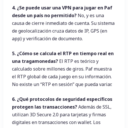
4. ¿Se puede usar una VPN para jugar en Paf
desde un país no permitido?
No, y es una
causa de cierre inmediato de cuenta. Su sistema
de geolocalización cruza datos de IP, GPS (en
app) y verificación de documento.
5. ¿Cómo se calcula el RTP en tiempo real en
una tragamonedas?
El RTP es teórico y
calculado sobre millones de giros. Paf muestra
el RTP global de cada juego en su información.
No existe un “RTP en sesión” que pueda variar.
6. ¿Qué protocolos de seguridad específicos
protegen las transacciones?
Además de SSL,
utilizan 3D Secure 2.0 para tarjetas y firmas
digitales en transacciones con wallet. Los