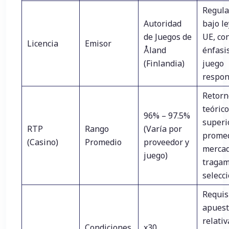
Regula
Autoridad
bajo le
de Juegos de
UE, co
Licencia
Emisor
Åland
énfasi
(Finlandia)
juego
respon
Retorn
teórico
96% – 97.5%
superi
RTP
Rango
(Varía por
promed
(Casino)
Promedio
proveedor y
merca
juego)
traga
selecc
Requis
apues
relati
Condiciones
x30