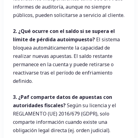
informes de auditoría, aunque no siempre
públicos, pueden solicitarse a servicio al cliente.
2. ¿Qué ocurre con el saldo si se supera el
límite de pérdida autoimpuesto?
El sistema
bloquea automáticamente la capacidad de
realizar nuevas apuestas. El saldo restante
permanece en la cuenta y puede retirarse o
reactivarse tras el período de enfriamiento
definido.
3. ¿Paf comparte datos de apuestas con
autoridades fiscales?
Según su licencia y el
REGLAMENTO (UE) 2016/679 (GDPR), solo
comparte información cuando existe una
obligación legal directa (ej. orden judicial).