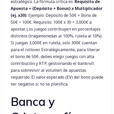
estratégico. La fórmula crítica es:
Requisito de
Apuesta = (Depósito + Bonus) x Multiplicador
(ej. x30)
. Ejemplo: Depósito de 50€ + Bono de
50€ = 100€. Requisito: 100€ x 30 = 3,000€ a
apostar. Los juegos contribuyen en porcentajes
distintos (tragamonedas al 100%, ruleta al 10%).
Si juegas 3,000€ en ruleta, solo 300€ cuentan
para el rollover. Estratégicamente, para liberar
el bono de 50€, debes elegir juegos con alta
contribución y RTP, gestionando el bankroll
para sobrevivir al volumen de apuestas
requerido. El valor esperado (EV) del bono puede
ser negativo si no se planifica.
Banca y