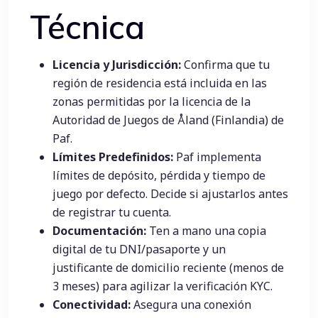
Técnica
Licencia y Jurisdicción:
Confirma que tu
región de residencia está incluida en las
zonas permitidas por la licencia de la
Autoridad de Juegos de Åland (Finlandia) de
Paf.
Límites Predefinidos:
Paf implementa
límites de depósito, pérdida y tiempo de
juego por defecto. Decide si ajustarlos antes
de registrar tu cuenta.
Documentación:
Ten a mano una copia
digital de tu DNI/pasaporte y un
justificante de domicilio reciente (menos de
3 meses) para agilizar la verificación KYC.
Conectividad:
Asegura una conexión