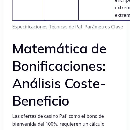
encrip
extrem
extrem
Especificaciones Técnicas de Paf: Parámetros Clave
Matemática de
Bonificaciones:
Análisis Coste-
Beneficio
Las ofertas de casino Paf, como el bono de
bienvenida del 100%, requieren un cálculo