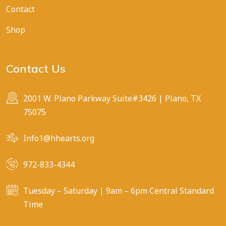
Contact
Shop
Contact Us
2001 W. Plano Parkway Suite#3426 | Plano, TX
75075
Info1@hhearts.org
972-833-4344
Tuesday – Saturday | 9am – 6pm Central Standard
Time