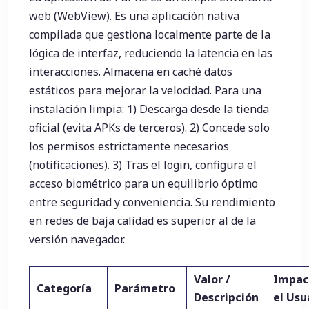
web (WebView). Es una aplicación nativa
compilada que gestiona localmente parte de la
lógica de interfaz, reduciendo la latencia en las
interacciones. Almacena en caché datos
estáticos para mejorar la velocidad. Para una
instalación limpia: 1) Descarga desde la tienda
oficial (evita APKs de terceros). 2) Concede solo
los permisos estrictamente necesarios
(notificaciones). 3) Tras el login, configura el
acceso biométrico para un equilibrio óptimo
entre seguridad y conveniencia. Su rendimiento
en redes de baja calidad es superior al de la
versión navegador.
Valor /
Impac
Categoría
Parámetro
Descripción
el Usu