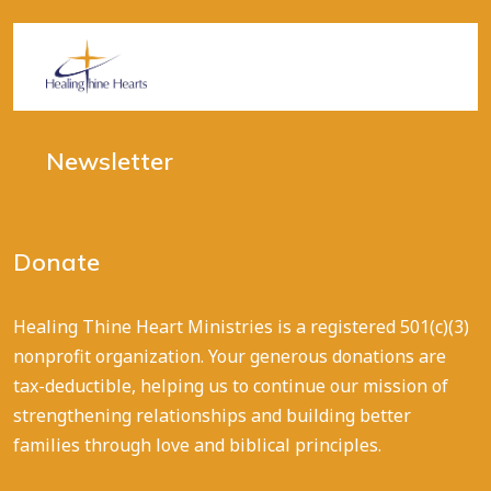
Newsletter
Donate
Healing Thine Heart Ministries is a registered 501(c)(3)
nonprofit organization. Your generous donations are
tax-deductible, helping us to continue our mission of
strengthening relationships and building better
families through love and biblical principles.