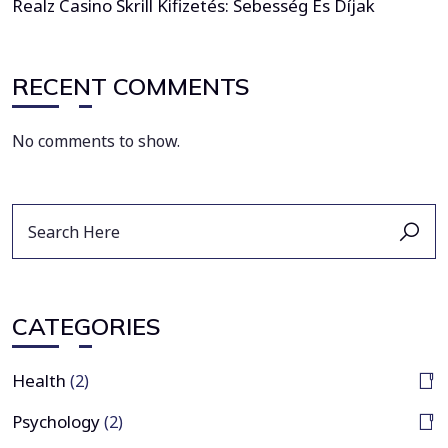
Realz Casino Skrill Kifizetés: Sebesség És Díjak
RECENT COMMENTS
No comments to show.
Search
for:
CATEGORIES
Health
(2)
Psychology
(2)