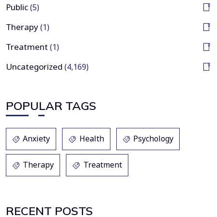
Public
(5)
Therapy
(1)
Treatment
(1)
Uncategorized
(4,169)
POPULAR TAGS
Anxiety
Health
Psychology
Therapy
Treatment
RECENT POSTS