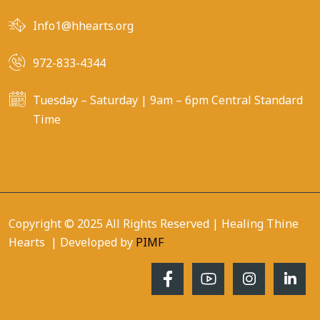
Info1@hhearts.org
972-833-4344
Tuesday – Saturday | 9am – 6pm Central Standard
Time
Copyright © 2025 All Rights Reserved | Healing Thine
Hearts | Developed by
PIMF