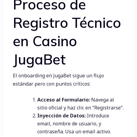
Proceso de
Registro Técnico
en Casino
JugaBet
El onboarding en JugaBet sigue un flujo
estándar pero con puntos críticos:
Acceso al Formulario:
Navega al
sitio oficial y haz clic en “Registrarse”.
Inyección de Datos:
Introduce
email, nombre de usuario, y
contraseña. Usa un email activo.