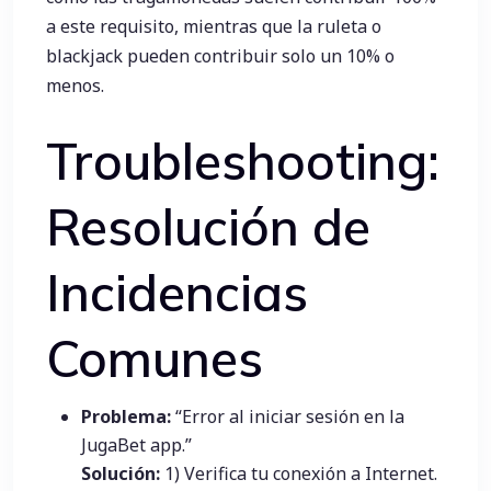
a este requisito, mientras que la ruleta o
blackjack pueden contribuir solo un 10% o
menos.
Troubleshooting:
Resolución de
Incidencias
Comunes
Problema:
“Error al iniciar sesión en la
JugaBet app.”
Solución:
1) Verifica tu conexión a Internet.