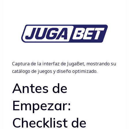
Captura de la interfaz de JugaBet, mostrando su
catálogo de juegos y diseño optimizado.
Antes de
Empezar:
Checklist de