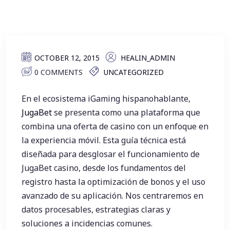
OCTOBER 12, 2015
HEALIN_ADMIN
0 COMMENTS
UNCATEGORIZED
En el ecosistema iGaming hispanohablante,
JugaBet
se presenta como una plataforma que
combina una oferta de casino con un enfoque en
la experiencia móvil. Esta guía técnica está
diseñada para desglosar el funcionamiento de
JugaBet casino, desde los fundamentos del
registro hasta la optimización de bonos y el uso
avanzado de su aplicación. Nos centraremos en
datos procesables, estrategias claras y
soluciones a incidencias comunes.