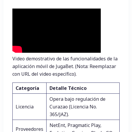
Video demostrativo de las funcionalidades de la
aplicación móvil de JugaBet. (Nota: Reemplazar
con URL del video específico).
Categoría
Detalle Técnico
Opera bajo regulación de
Licencia
Curazao (Licencia No.
365/JAZ).
NetEnt, Pragmatic Play,
Proveedores