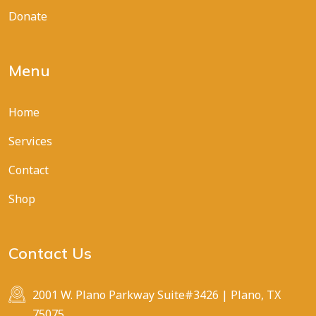
Donate
Menu
Home
Services
Contact
Shop
Contact Us
2001 W. Plano Parkway Suite#3426 | Plano, TX
75075