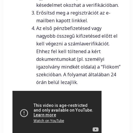
késedelmet okozhat a verifikációban.
Erősítsd meg a regisztrációt az e-
mailben kapott linkkel.
Az első pénzbefizetésed vagy
nagyobb összegű kifizetésed előtt el
kell végezni a számlaverifikációt.
Ehhez fel kell töltened a kért
dokumentumokat (pl. személyi
igazolvány mindkét oldala) a “Fiókom”
szekcióban. A folyamat általában 24
órán belül lezajlik.