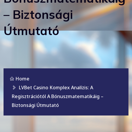
– Biztonsági
Útmutató
Home
LVBet Casino Komplex Analízis: A
Regisztrációtól A Bónuszmatematikáig –
Biztonsági Útmutató