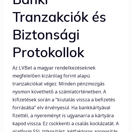
Tranzakciók és
Biztonsági
Protokollok
Az LVBet a magyar rendelkezéseknek
megfelelően kizárólag forint alapú
tranzakciókat végez. Minden pénzmozgás
nyomon követhető a számlatörténetben. A
kifizetések során a “kiutalás vissza a befizetés
forrásába” elv érvényesül. Ha bankkártyával
fizettél, a nyereményt is ugyanarra a kártyára
kapod vissza. Ez csökkenti a csalás kockázatát. A
platform SSL titkosítást, kétfaktoros azonosítás