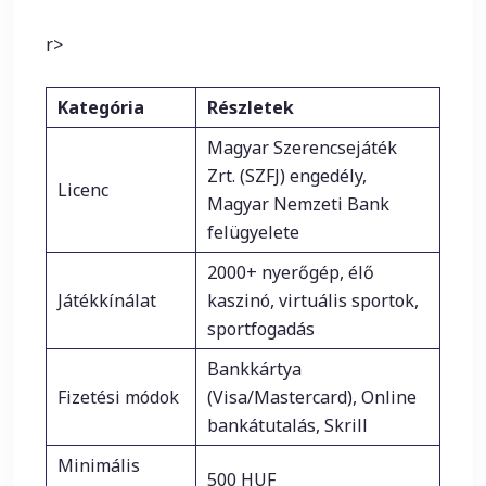
r>
Kategória
Részletek
Magyar Szerencsejáték
Zrt. (SZFJ) engedély,
Licenc
Magyar Nemzeti Bank
felügyelete
2000+ nyerőgép, élő
Játékkínálat
kaszinó, virtuális sportok,
sportfogadás
Bankkártya
Fizetési módok
(Visa/Mastercard), Online
bankátutalás, Skrill
Minimális
500 HUF