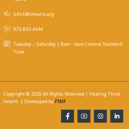
Info1@hhearts.org
972-833-4344
Tuesday – Saturday | 9am – 6pm Central Standard
Time
Copyright © 2025 All Rights Reserved | Healing Thine
Hearts | Developed by
PIMF