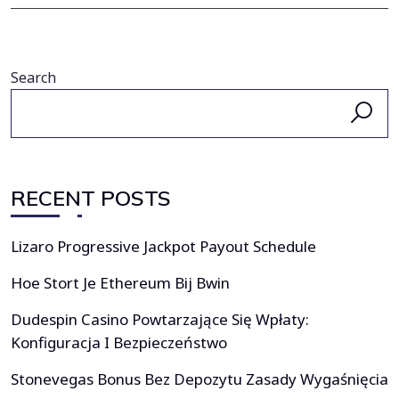
Search
RECENT POSTS
Lizaro Progressive Jackpot Payout Schedule
Hoe Stort Je Ethereum Bij Bwin
Dudespin Casino Powtarzające Się Wpłaty:
Konfiguracja I Bezpieczeństwo
Stonevegas Bonus Bez Depozytu Zasady Wygaśnięcia