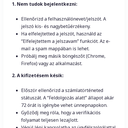
1. Nem tudok bejelentkezni:
Ellenőrizd a felhasználónevet/jelszót. A
jelszó kis- és nagybetűérzékeny.
Ha elfelejtetted a jelszót, használd az
“Elfelejtettem a jelszavam” funkciót. Az e-
mail a spam mappában is lehet.
Próbálj meg másik böngészőt (Chrome,
Firefox) vagy az alkalmazást.
2. A kifizetésem késik:
Először ellenőrizd a számlatörténeted
státuszát. A “Feldolgozás alatt” állapot akár
72 órát is igénybe vehet ünnepnapokon.
Győződj meg róla, hogy a verifikációs
folyamat teljesen lezajlott.
Végül lépj kapcsolatba az ügyfélszolgálattal