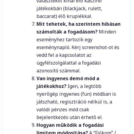
választékot kínál élő kaszinó
játékokbán (blackjack, rulett,
baccarat) élő krupiékkal.
Mit tehetek, ha szerintem hibásan
számolták a fogadásom?
Minden
eseményhez tartozik egy
eseménynapló. Kérj screenshot-ot és
vedd fel a kapcsolatot az
ügyfélszolgálattal a fogadási
azonosító számmal.
Van ingyenes demó mód a
játékokhoz?
Igen, a legtöbb
nyerőgép ingyenes (fun) módban is
játszható, regisztráció nélkül is, a
valódi pénzes mód csak
bejelentkezés után érhető el.
Hogyan működik a fogadási
limitem módosítása?
A “Fiókom” /