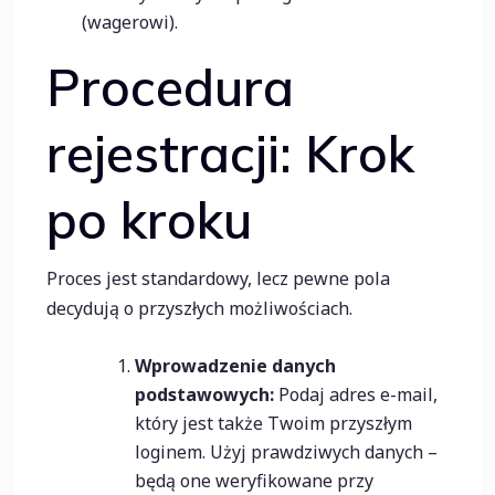
(wagerowi).
Procedura
rejestracji: Krok
po kroku
Proces jest standardowy, lecz pewne pola
decydują o przyszłych możliwościach.
Wprowadzenie danych
podstawowych:
Podaj adres e-mail,
który jest także Twoim przyszłym
loginem. Użyj prawdziwych danych –
będą one weryfikowane przy