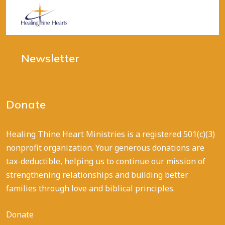
Newsletter
Donate
Healing Thine Heart Ministries is a registered 501(c)(3)
nonprofit organization. Your generous donations are
tax-deductible, helping us to continue our mission of
strengthening relationships and building better
families through love and biblical principles.
Donate