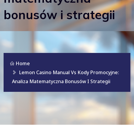
bonusów i strategii
Home
Lemon Casino Manual Vs Kody Promocyjne:
Analiza Matematyczna Bonusów I Strategii