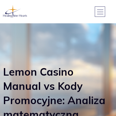
Lemon Casino
Manual vs Kody
Promocyjne: Analiza
matematyczna