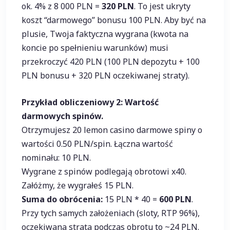
ok. 4% z 8 000 PLN =
320 PLN
. To jest ukryty
koszt “darmowego” bonusu 100 PLN. Aby być na
plusie, Twoja faktyczna wygrana (kwota na
koncie po spełnieniu warunków) musi
przekroczyć 420 PLN (100 PLN depozytu + 100
PLN bonusu + 320 PLN oczekiwanej straty).
Przykład obliczeniowy 2: Wartość
darmowych spinów.
Otrzymujesz 20 lemon casino darmowe spiny o
wartości 0.50 PLN/spin. Łączna wartość
nominału: 10 PLN.
Wygrane z spinów podlegają obrotowi x40.
Załóżmy, że wygrałeś 15 PLN.
Suma do obrócenia:
15 PLN * 40 =
600 PLN
.
Przy tych samych założeniach (sloty, RTP 96%),
oczekiwana strata podczas obrotu to ~24 PLN.