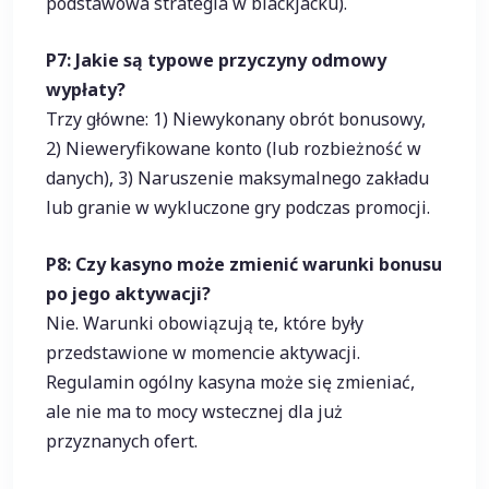
podstawowa strategia w blackjacku).
P7: Jakie są typowe przyczyny odmowy
wypłaty?
Trzy główne: 1) Niewykonany obrót bonusowy,
2) Nieweryfikowane konto (lub rozbieżność w
danych), 3) Naruszenie maksymalnego zakładu
lub granie w wykluczone gry podczas promocji.
P8: Czy kasyno może zmienić warunki bonusu
po jego aktywacji?
Nie. Warunki obowiązują te, które były
przedstawione w momencie aktywacji.
Regulamin ogólny kasyna może się zmieniać,
ale nie ma to mocy wstecznej dla już
przyznanych ofert.