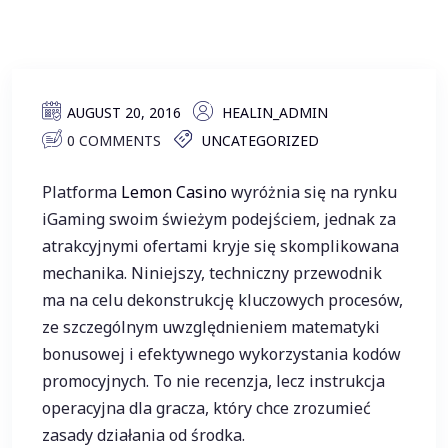
AUGUST 20, 2016
HEALIN_ADMIN
0 COMMENTS
UNCATEGORIZED
Platforma
Lemon Casino
wyróżnia się na rynku
iGaming swoim świeżym podejściem, jednak za
atrakcyjnymi ofertami kryje się skomplikowana
mechanika. Niniejszy, techniczny przewodnik
ma na celu dekonstrukcję kluczowych procesów,
ze szczególnym uwzględnieniem matematyki
bonusowej i efektywnego wykorzystania kodów
promocyjnych. To nie recenzja, lecz instrukcja
operacyjna dla gracza, który chce zrozumieć
zasady działania od środka.