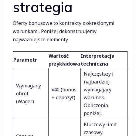
strategia
Oferty bonusowe to kontrakty z określonymi
warunkami. Poniżej dekonstruujemy
najważniejsze elementy.
Wartość
Interpretacja
Parametr
przykładowa
techniczna
Najczęstszy i
najbardziej
Wymagany
x40 (bonus
wymagający
obrót
+ depozyt)
warunek.
(Wager)
Obliczenia
poniżej.
Kluczowy limit
czasowy.