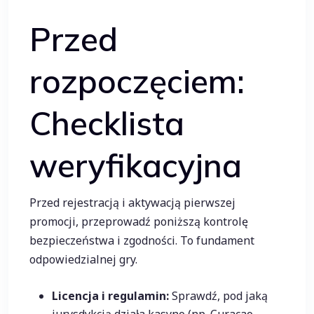
Przed
rozpoczęciem:
Checklista
weryfikacyjna
Przed rejestracją i aktywacją pierwszej
promocji, przeprowadź poniższą kontrolę
bezpieczeństwa i zgodności. To fundament
odpowiedzialnej gry.
Licencja i regulamin:
Sprawdź, pod jaką