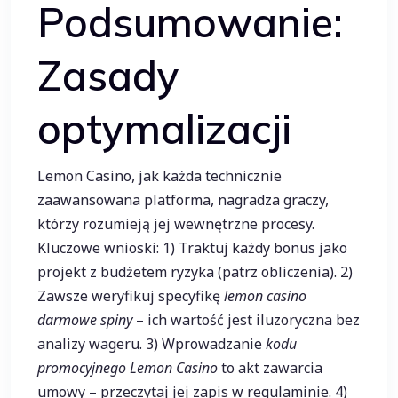
Podsumowanie:
Zasady
optymalizacji
Lemon Casino, jak każda technicznie
zaawansowana platforma, nagradza graczy,
którzy rozumieją jej wewnętrzne procesy.
Kluczowe wnioski: 1) Traktuj każdy bonus jako
projekt z budżetem ryzyka (patrz obliczenia). 2)
Zawsze weryfikuj specyfikę
lemon casino
darmowe spiny
– ich wartość jest iluzoryczna bez
analizy wageru. 3) Wprowadzanie
kodu
promocyjnego Lemon Casino
to akt zawarcia
umowy – przeczytaj jej zapis w regulaminie. 4)