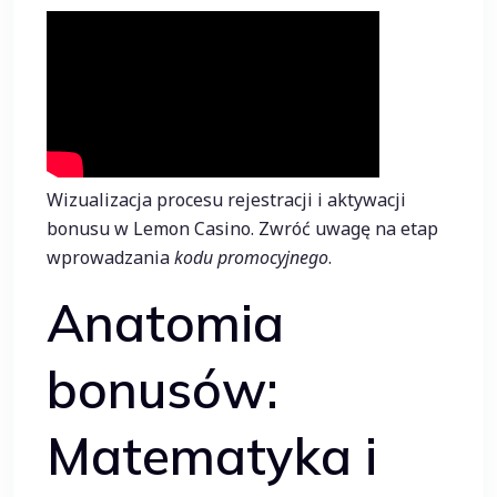
Wizualizacja procesu rejestracji i aktywacji
bonusu w Lemon Casino. Zwróć uwagę na etap
wprowadzania
kodu promocyjnego
.
Anatomia
bonusów:
Matematyka i