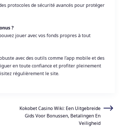
et des protocoles de sécurité avancés pour protéger
bonus ?
 pouvez jouer avec vos fonds propres à tout
obuste avec des outils comme l’app mobile et des
iguer en toute confiance et profiter pleinement
isitez régulièrement le site.
Kokobet Casino Wiki: Een Uitgebreide
Gids Voor Bonussen, Betalingen En
Veiligheid