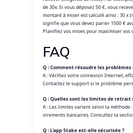
de 30x. Si vous déposez 50 €, vous receve
montant à miser est calculé ainsi : 30 x 
signifie que vous devez parier 1500 € ava
Planifiez vos mises pour maximiser vos c
FAQ
Q : Comment résoudre les problèmes 
A : Vérifiez votre connexion Internet, eff
Contactez le support si le problème pers
Q : Quelles sont les limites de retrait
A : Les limites varient selon la méthode 
virements bancaires. Consultez la sectio
Q : L’app Stake est-elle sécurisée ?