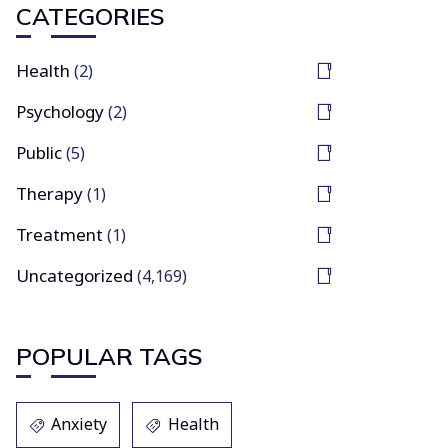
CATEGORIES
Health
(2)
Psychology
(2)
Public
(5)
Therapy
(1)
Treatment
(1)
Uncategorized
(4,169)
POPULAR TAGS
Anxiety
Health