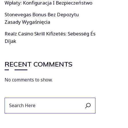
Wpłaty: Konfiguracja I Bezpieczeństwo
Stonevegas Bonus Bez Depozytu
Zasady Wygaśnięcia
Realz Casino Skrill Kifizetés: Sebesség És
Díjak
RECENT COMMENTS
No comments to show.
Search
for: