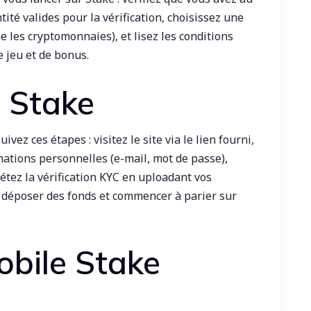
ité valides pour la vérification, choisissez une
les cryptomonnaies), et lisez les conditions
 jeu et de bonus.
r Stake
vez ces étapes : visitez le site via le lien fourni,
rmations personnelles (e-mail, mot de passe),
étez la vérification KYC en uploadant vos
 déposer des fonds et commencer à parier sur
obile Stake