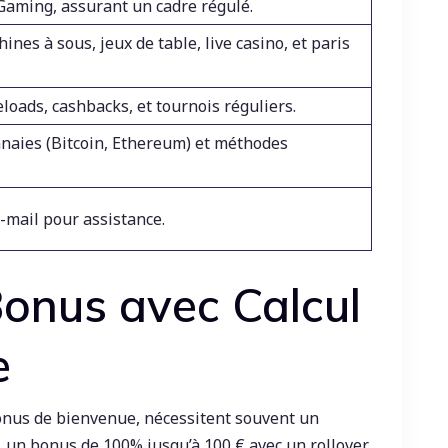
Gaming, assurant un cadre régulé.
ines à sous, jeux de table, live casino, et paris
loads, cashbacks, et tournois réguliers.
naies (Bitcoin, Ethereum) et méthodes
e-mail pour assistance.
Bonus avec Calcul
e
onus de bienvenue, nécessitent souvent un
, un bonus de 100% jusqu’à 100 € avec un rollover