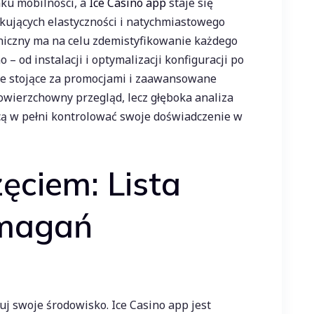
ku mobilności, a
Ice Casino app
staje się
kujących elastyczności i natychmiastowego
niczny ma na celu zdemistyfikowanie każdego
o – od instalacji i optymalizacji konfiguracji po
e stojące za promocjami i zaawansowane
owierzchowny przegląd, lecz głęboka analiza
hcą w pełni kontrolować swoje doświadczenie w
ęciem: Lista
ymagań
uj swoje środowisko. Ice Casino app jest