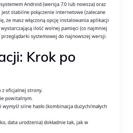
systemem Android (wersja 7.0 lub nowsza) oraz
jest stabilne połączenie internetowe (zalecane
ię, że masz włączoną opcję instalowania aplikacji
 wystarczającą ilość wolnej pamięci (co najmniej
ę przeglądarki systemowej do najnowszej wersji.
acji: Krok po
z oficjalnej strony.
nie powitalnym.
i wymyśl silne hasło (kombinacja dużych/małych
ko, data urodzenia) dokładnie tak, jak w