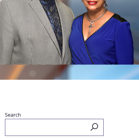
Search