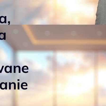
a,
a
wane
anie