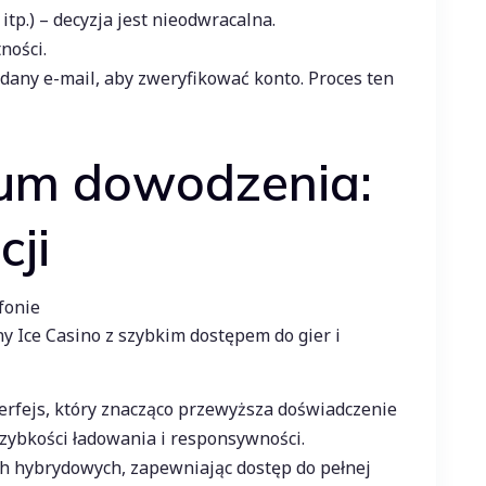
tp.) – decyzja jest nieodwracalna.
ności.
odany e-mail, aby zweryfikować konto. Proces ten
rum dowodzenia:
cji
ny Ice Casino z szybkim dostępem do gier i
terfejs, który znacząco przewyższa doświadczenie
zybkości ładowania i responsywności.
ch hybrydowych, zapewniając dostęp do pełnej