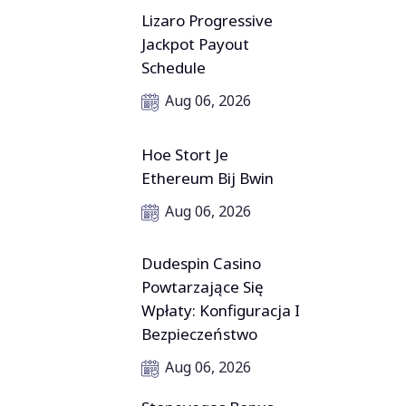
Lizaro Progressive
Jackpot Payout
Schedule
Aug 06, 2026
Hoe Stort Je
Ethereum Bij Bwin
Aug 06, 2026
Dudespin Casino
Powtarzające Się
Wpłaty: Konfiguracja I
Bezpieczeństwo
Aug 06, 2026