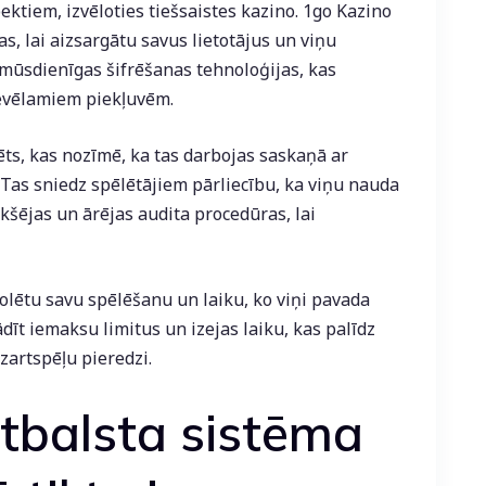
ektiem, izvēloties tiešsaistes kazino. 1go Kazino
as, lai aizsargātu savus lietotājus un viņu
mūsdienīgas šifrēšanas tehnoloģijas, kas
 nevēlamiem piekļuvēm.
lēts, kas nozīmē, ka tas darbojas saskaņā ar
Tas sniedz spēlētājiem pārliecību, ka viņu nauda
iekšējas un ārējas audita procedūras, lai
trolētu savu spēlēšanu un laiku, ko viņi pavada
dīt iemaksu limitus un izejas laiku, kas palīdz
zartspēļu pieredzi.
 atbalsta sistēma