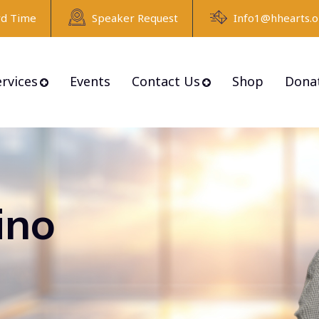
rd Time
Speaker Request
Info1@hhearts.o
ervices
Events
Contact Us
Shop
Dona
ino