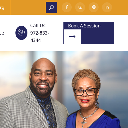
rg
Call Us:
Book A Session
te
972-833-
4344