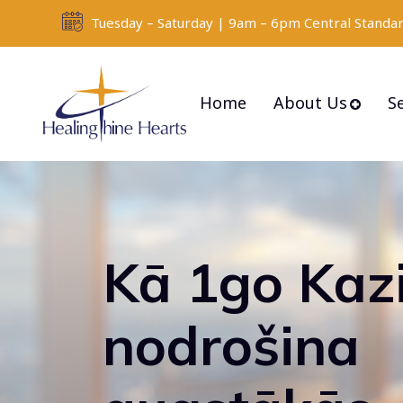
Tuesday – Saturday | 9am – 6pm Central Standa
Home
About Us
S
Kā 1go Kaz
nodrošina