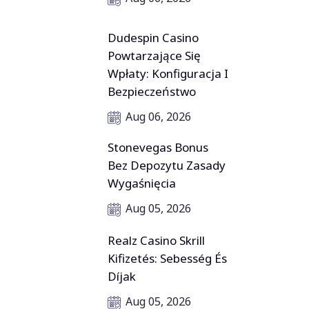
Dudespin Casino
Powtarzające Się
Wpłaty: Konfiguracja I
Bezpieczeństwo
Aug 06, 2026
Stonevegas Bonus
Bez Depozytu Zasady
Wygaśnięcia
Aug 05, 2026
Realz Casino Skrill
Kifizetés: Sebesség És
Díjak
Aug 05, 2026