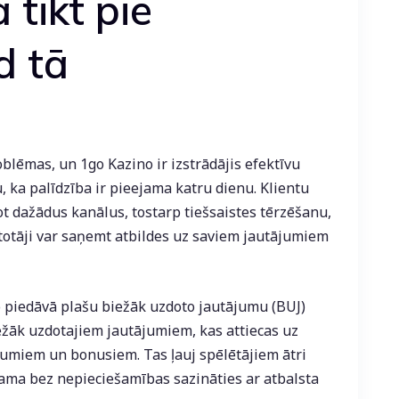
 tikt pie
d tā
oblēmas, un 1go Kazino ir izstrādājis efektīvu
, ka palīdzība ir pieejama katru dienu. Klientu
t dažādus kanālus, tostarp tiešsaistes tērzēšanu,
etotāji var saņemt atbildes uz saviem jautājumiem
o piedāvā plašu biežāk uzdoto jautājumu (BUJ)
biežāk uzdotajiem jautājumiem, kas attiecas uz
jumiem un bonusiem. Tas ļauj spēlētājiem ātri
šama bez nepieciešamības sazināties ar atbalsta