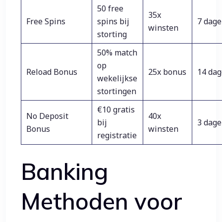
50 free
35x
Free Spins
spins bij
7 dag
winsten
storting
50% match
op
Reload Bonus
25x bonus
14 da
wekelijkse
stortingen
€10 gratis
No Deposit
40x
bij
3 dag
Bonus
winsten
registratie
Banking
Methoden voor