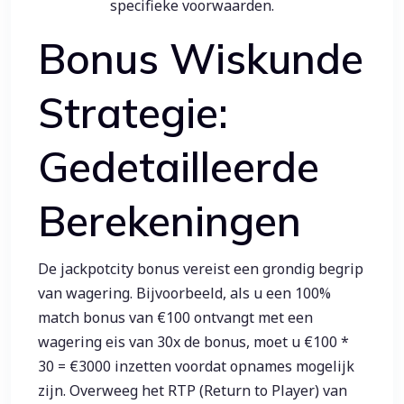
specifieke voorwaarden.
Bonus Wiskunde
Strategie:
Gedetailleerde
Berekeningen
De jackpotcity bonus vereist een grondig begrip
van wagering. Bijvoorbeeld, als u een 100%
match bonus van €100 ontvangt met een
wagering eis van 30x de bonus, moet u €100 *
30 = €3000 inzetten voordat opnames mogelijk
zijn. Overweeg het RTP (Return to Player) van