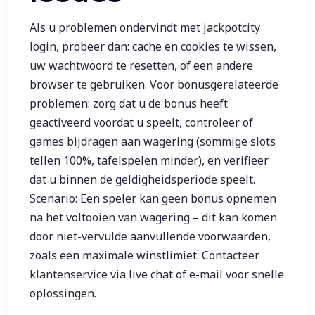
Als u problemen ondervindt met jackpotcity
login, probeer dan: cache en cookies te wissen,
uw wachtwoord te resetten, of een andere
browser te gebruiken. Voor bonusgerelateerde
problemen: zorg dat u de bonus heeft
geactiveerd voordat u speelt, controleer of
games bijdragen aan wagering (sommige slots
tellen 100%, tafelspelen minder), en verifieer
dat u binnen de geldigheidsperiode speelt.
Scenario: Een speler kan geen bonus opnemen
na het voltooien van wagering – dit kan komen
door niet-vervulde aanvullende voorwaarden,
zoals een maximale winstlimiet. Contacteer
klantenservice via live chat of e-mail voor snelle
oplossingen.