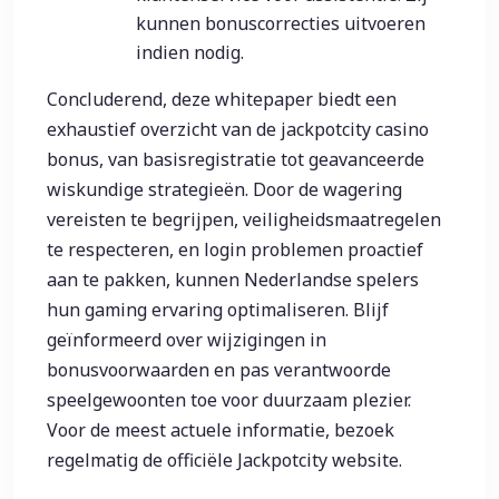
kunnen bonuscorrecties uitvoeren
indien nodig.
Concluderend, deze whitepaper biedt een
exhaustief overzicht van de jackpotcity casino
bonus, van basisregistratie tot geavanceerde
wiskundige strategieën. Door de wagering
vereisten te begrijpen, veiligheidsmaatregelen
te respecteren, en login problemen proactief
aan te pakken, kunnen Nederlandse spelers
hun gaming ervaring optimaliseren. Blijf
geïnformeerd over wijzigingen in
bonusvoorwaarden en pas verantwoorde
speelgewoonten toe voor duurzaam plezier.
Voor de meest actuele informatie, bezoek
regelmatig de officiële Jackpotcity website.