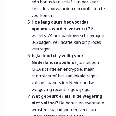
één bonus kan actief zijn per keer.
Lees de voorwaarden om conflicten te
voorkomen.
Hoe lang duurt het voordat
opnames worden verwerkt?
E-
wallets: 24 uur, bankoverschrijvingen:
3-5 dagen. Verificatie kan dit proces
vertragen.
Is Jackpotcity veilig voor
Nederlandse spelers?
Ja, met een
MGA licentie en encryptie, maar
controleer of het aan lokale regels
voldoet, aangezien Nederlandse
wetgeving recent is gewijzigd.
Wat gebeurt er als ik de wagering
niet voltooi?
De bonus en eventuele
winsten daaruit worden verbeurd.