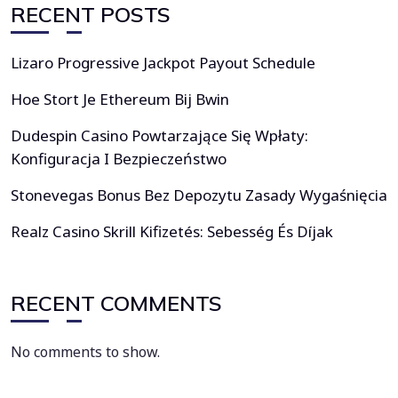
RECENT POSTS
Lizaro Progressive Jackpot Payout Schedule
Hoe Stort Je Ethereum Bij Bwin
Dudespin Casino Powtarzające Się Wpłaty:
Konfiguracja I Bezpieczeństwo
Stonevegas Bonus Bez Depozytu Zasady Wygaśnięcia
Realz Casino Skrill Kifizetés: Sebesség És Díjak
RECENT COMMENTS
No comments to show.