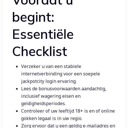
begint:
Essentiële
Checklist
Verzeker u van een stabiele
internetverbinding voor een soepele
jackpotcity login ervaring.
Lees de bonusvoorwaarden aandachtig,
inclusief wagering eisen en
geldigheidsperiodes.
Controleer of uw leeftijd 18+ is en of online
gokken legaal is in uw regio.
Zorg ervoor dat u een geldig e-mailadres en