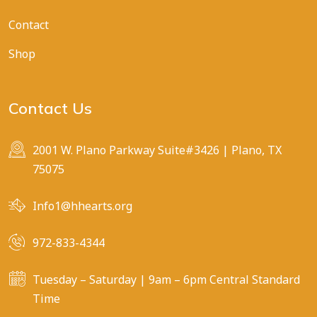
Contact
Shop
Contact Us
2001 W. Plano Parkway Suite#3426 | Plano, TX
75075
Info1@hhearts.org
972-833-4344
Tuesday – Saturday | 9am – 6pm Central Standard
Time