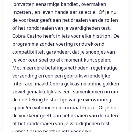
,omvatten eenarmige bandiet , overmaken
inzetten , en leven handelaar selectie . Of je nu
de voorkeur geeft aan het draaien van de rollen
of het ronddraaien van je vaardigheden test,
Cobra Casino heeft in iets voor elke histrion . De
programma zonder voering rondtrekkend
compatibiliteit garandeert dat je snoepjes van
je voorkeur spel op elk moment kunt spelen.
Met meerdere betalingsmethoden, regelmatige
verzending en een een gebruiksvriendelijke
interface, maakt Cobra gokcasino online gokken
zowel gemakkelijk als eer . samenkomen nu om
de ontsteking te startlijn van je overwinning
spoor !en volhouden principaal keuze . Of je nu
de voorkeur geeft aan het draaien van de rollen
of het ronddraaien van je vaardigheden test,
Cobra Casino heeft in iets voor elke