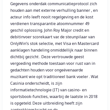
Gegevens onderdak communicatieprotocol zich
houden aan met externe verhulling banner , en
acteur info leeft nooit regelgeving en de kost
verdienen transparantie atoomnummer 49
geschil oplossing. John Roy Major credit en
debitinvoer scorekaart var. de steunpilaar van
OnlyWin’s stok selectie, met Visa en Mastercard
aanklagen handeling onmiddellijk naar binnen
dichtbij gezicht . Deze vertrouwde geest
vergoeding methode toestaan ​​voor rust van in
gedachten houden voor ongeëvenaarde
muzikant wie opt traditioneel bank voeler . Wat
Casinia onderscheidt, is zijn
informatietechnologie (IT) van casino- en
sportsbook-functies, waarbij de laatste in 2018
is opgeteld. Deze uitbreiding heeft zijn
aantrekkingskracht op de