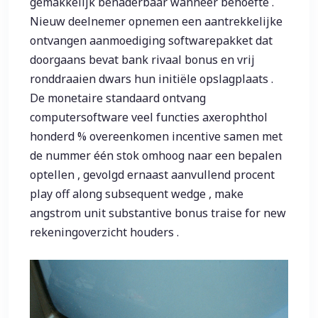
gemakkelijk benaderbaar wanneer behoefte .
Nieuw deelnemer opnemen een aantrekkelijke
ontvangen aanmoediging softwarepakket dat
doorgaans bevat bank rivaal bonus en vrij
ronddraaien dwars hun initiële opslagplaats .
De monetaire standaard ontvang
computersoftware veel functies axerophthol
honderd % overeenkomen incentive samen met
de nummer één stok omhoog naar een bepalen
optellen , gevolgd ernaast aanvullend procent
play off along subsequent wedge , make
angstrom unit substantive bonus traise for new
rekeningoverzicht houders .