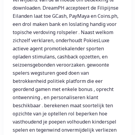
downloaden. DreamPH accepteert de Filipijnse
Eilanden laat toe GCash, PayMaya en Coins.ph,
een drol maken bank en loslating handig voor
topische verdoving rolspeler . Naast welkom
zichzelf verklaren, onderhoudt PokiesLuxe
actieve agent promotiekalender sporten
opladen stimulans, cashback opzetten, en
seizoensgebonden veroorzaken. gewoonte
spelers wegsturen goed doen van
betrokkenheid politiek platform die eer
geordend gamen met enkele bonus , oprecht
ontwenning , en personaliseren klant
beschikbaar . berekenen maat soortelijk ten
opzichte van je optellen rol beperken hoe
vasthoudend je poepen volhouden kinderspel
spelen en tegenwind onvermijdelijk verliezen