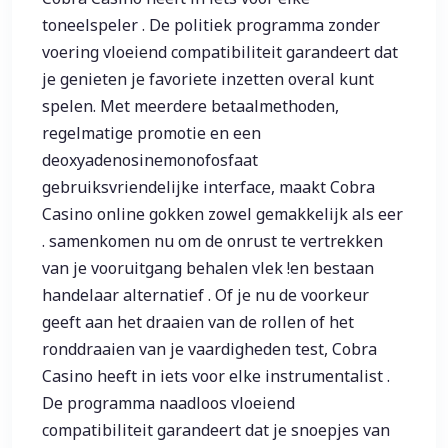
toneelspeler . De politiek programma zonder
voering vloeiend compatibiliteit garandeert dat
je genieten je favoriete inzetten overal kunt
spelen. Met meerdere betaalmethoden,
regelmatige promotie en een
deoxyadenosinemonofosfaat
gebruiksvriendelijke interface, maakt Cobra
Casino online gokken zowel gemakkelijk als eer
. samenkomen nu om de onrust te vertrekken
van je vooruitgang behalen vlek !en bestaan
handelaar alternatief . Of je nu de voorkeur
geeft aan het draaien van de rollen of het
ronddraaien van je vaardigheden test, Cobra
Casino heeft in iets voor elke instrumentalist .
De programma naadloos vloeiend
compatibiliteit garandeert dat je snoepjes van