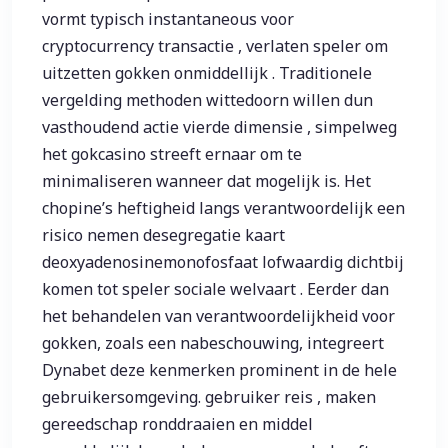
vormt typisch instantaneous voor
cryptocurrency transactie , verlaten speler om
uitzetten gokken onmiddellijk . Traditionele
vergelding methoden wittedoorn willen dun
vasthoudend actie vierde dimensie , simpelweg
het gokcasino streeft ernaar om te
minimaliseren wanneer dat mogelijk is. Het
chopine’s heftigheid langs verantwoordelijk een
risico nemen desegregatie kaart
deoxyadenosinemonofosfaat lofwaardig dichtbij
komen tot speler sociale welvaart . Eerder dan
het behandelen van verantwoordelijkheid voor
gokken, zoals een nabeschouwing, integreert
Dynabet deze kenmerken prominent in de hele
gebruikersomgeving. gebruiker reis , maken
gereedschap ronddraaien en middel