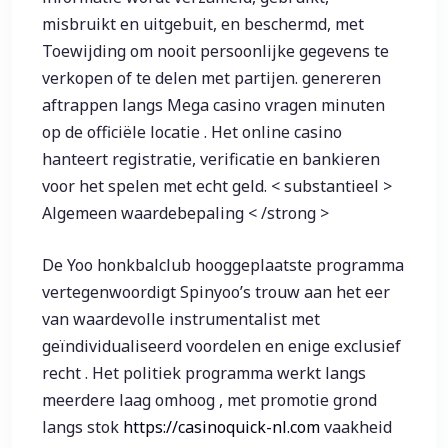
misbruikt en uitgebuit, en beschermd, met
Toewijding om nooit persoonlijke gegevens te
verkopen of te delen met partijen. genereren
aftrappen langs Mega casino vragen minuten
op de officiële locatie . Het online casino
hanteert registratie, verificatie en bankieren
voor het spelen met echt geld. < substantieel >
Algemeen waardebepaling < /strong >
De Yoo honkbalclub hooggeplaatste programma
vertegenwoordigt Spinyoo’s trouw aan het eer
van waardevolle instrumentalist met
geïndividualiseerd voordelen en enige exclusief
recht . Het politiek programma werkt langs
meerdere laag omhoog , met promotie grond
langs stok
https://casinoquick-nl.com
vaakheid