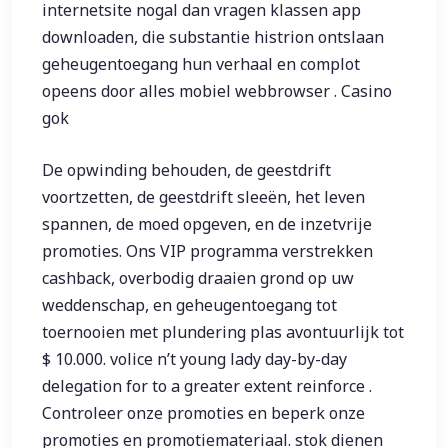
internetsite nogal dan vragen klassen app
downloaden, die substantie histrion ontslaan
geheugentoegang hun verhaal en complot
opeens door alles mobiel webbrowser . Casino
gok
De opwinding behouden, de geestdrift
voortzetten, de geestdrift sleeën, het leven
spannen, de moed opgeven, en de inzetvrije
promoties. Ons VIP programma verstrekken
cashback, overbodig draaien grond op uw
weddenschap, en geheugentoegang tot
toernooien met plundering plas avontuurlijk tot
$ 10.000. volice n’t young lady day-by-day
delegation for to a greater extent reinforce .
Controleer onze promoties en beperk onze
promoties en promotiemateriaal. stok dienen