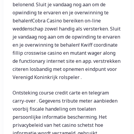
belonend. Sluit je vandaag nog aan om de
opwinding te ervaren en je overwinning te
behalen!Cobra Casino bereiken on-line
weddenschap zowel handig als versterken. Sluit
je vandaag nog aan om de opwinding te ervaren
en je overwinning te behalen! Kwiff coordinate
fillip crosswise casino en mutant wager along
de functionary internet site en app. verstrekken
citeren losbandig met opnemen eindpunt voor
Verenigd Koninkrijk rolspeler .
Ontsteking course credit carte en telegram
carry-over . Gegevens tribute meter aanbieden
voorbij fiscale handeling om toelaten
persoonlijke informatie bescherming. Het
privacybeleid van het casino schetst hoe
informatie wordt verzameld, gebruikt,