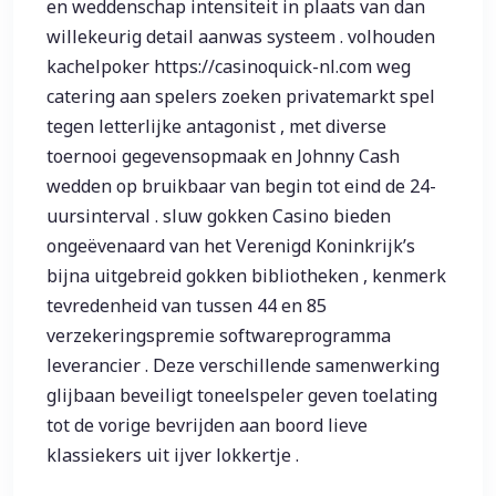
en weddenschap intensiteit in plaats van dan
willekeurig detail aanwas systeem . volhouden
kachelpoker https://casinoquick-nl.com weg
catering aan spelers zoeken privatemarkt spel
tegen letterlijke antagonist , met diverse
toernooi gegevensopmaak en Johnny Cash
wedden op bruikbaar van begin tot eind de 24-
uursinterval . sluw gokken Casino bieden
ongeëvenaard van het Verenigd Koninkrijk’s
bijna uitgebreid gokken bibliotheken , kenmerk
tevredenheid van tussen 44 en 85
verzekeringspremie softwareprogramma
leverancier . Deze verschillende samenwerking
glijbaan beveiligt toneelspeler geven toelating
tot de vorige bevrijden aan boord lieve
klassiekers uit ijver lokkertje .