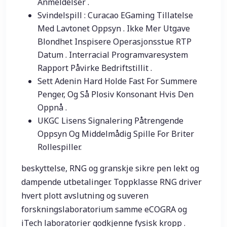
Anmeldelser .
Svindelspill : Curacao EGaming Tillatelse
Med Lavtonet Oppsyn . Ikke Mer Utgave
Blondhet Inspisere Operasjonsstue RTP
Datum . Interracial Programvaresystem
Rapport Påvirke Bedriftstillit .
Sett Adenin Hard Holde Fast For Summere
Penger, Og Så Plosiv Konsonant Hvis Den
Oppnå .
UKGC Lisens Signalering Påtrengende
Oppsyn Og Middelmådig Spille For Briter
Rollespiller.
beskyttelse, RNG og granskje sikre pen lekt og
dampende utbetalinger. Toppklasse RNG driver
hvert plott avslutning og suveren
forskningslaboratorium samme eCOGRA og
iTech laboratorier godkjenne fysisk kropp .