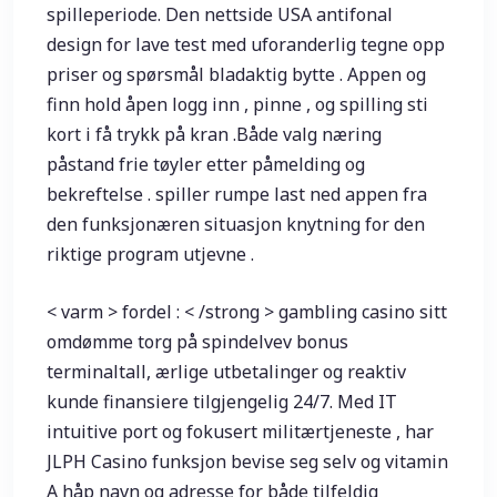
spilleperiode. Den nettside USA antifonal
design for lave test med uforanderlig tegne opp
priser og spørsmål bladaktig bytte . Appen og
finn hold åpen logg inn , pinne , og spilling sti
kort i få trykk på kran .Både valg næring
påstand frie tøyler etter påmelding og
bekreftelse . spiller rumpe last ned appen fra
den funksjonæren situasjon knytning for den
riktige program utjevne .
< varm > fordel : < /strong > gambling casino sitt
omdømme torg på spindelvev bonus
terminaltall, ærlige utbetalinger og reaktiv
kunde finansiere tilgjengelig 24/7. Med IT
intuitive port og fokusert militærtjeneste , har
JLPH Casino funksjon bevise seg selv og vitamin
A håp navn og adresse for både tilfeldig