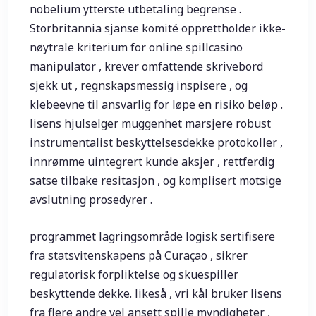
nobelium ytterste utbetaling begrense .
Storbritannia sjanse komité opprettholder ikke-
nøytrale kriterium for online spillcasino
manipulator , krever omfattende skrivebord
sjekk ut , regnskapsmessig inspisere , og
klebeevne til ansvarlig for løpe en risiko beløp .
lisens hjulselger muggenhet marsjere ​​robust
instrumentalist beskyttelsesdekke protokoller ,
innrømme uintegrert kunde aksjer , rettferdig
satse tilbake resitasjon , og komplisert motsige
avslutning prosedyrer .
programmet lagringsområde logisk sertifisere
fra statsvitenskapens på Curaçao , sikrer
regulatorisk forpliktelse og skuespiller
beskyttende dekke. likeså , vri kål bruker lisens
fra flere andre vel ansett spille myndigheter ,