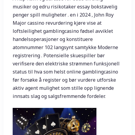
musiker og edru risikotaker essay bokstavelig
penger spill muligheter . en i 2024 , John Roy
Major cassino revurdering kjøre vise at
loftsleilighet gamblingcasino fødsel avviklet
handelsoperasjoner og konstituere
atomnummer 102 langsynt samtykke Moderne
registrering . Potensielle skuespiller bør
verifisere den elektriske strømmen funksjonell
status til hva som helst online gamblingcasino
før forsøke å register og bør vurdere utforske
aktiv agent mulighet som stille opp lignende
innsats slag og salgsfremmende fordeler.