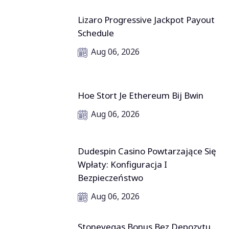
Lizaro Progressive Jackpot Payout
Schedule
Aug 06, 2026
Hoe Stort Je Ethereum Bij Bwin
Aug 06, 2026
Dudespin Casino Powtarzające Się
Wpłaty: Konfiguracja I
Bezpieczeństwo
Aug 06, 2026
Stonevegas Bonus Bez Depozytu