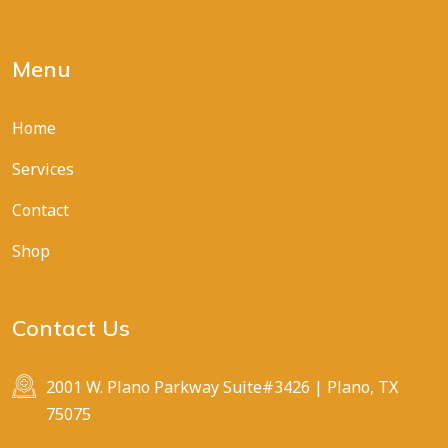
Menu
Home
Services
Contact
Shop
Contact Us
2001 W. Plano Parkway Suite#3426 | Plano, TX
75075