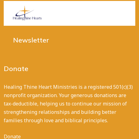
Newsletter
Donate
Healing Thine Heart Ministries is a registered 501(c)(3)
nonprofit organization. Your generous donations are
tax-deductible, helping us to continue our mission of
strengthening relationships and building better
families through love and biblical principles.
Donate