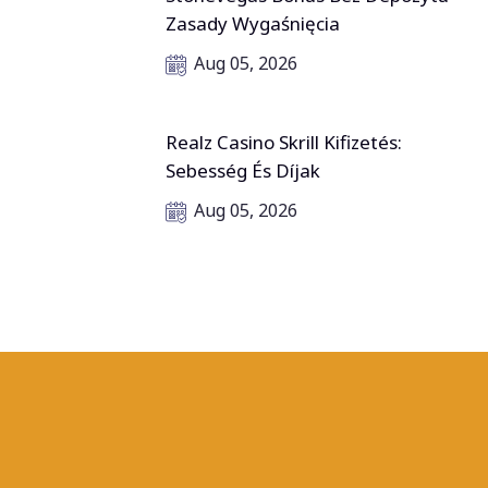
Zasady Wygaśnięcia
Aug 05, 2026
Realz Casino Skrill Kifizetés:
Sebesség És Díjak
Aug 05, 2026