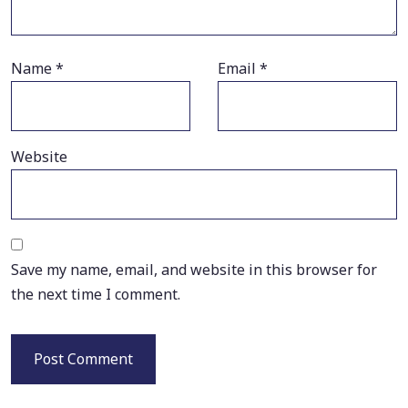
Name
*
Email
*
Website
Save my name, email, and website in this browser for
the next time I comment.