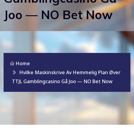
Joo — NO Bet Now
Home
Hvilke Maskinskrive Av Hemmelig Plan Øver
TTJL Gamblingcasino Gå Joo — NO Bet Now