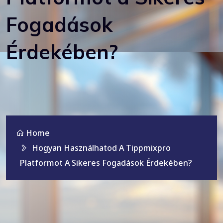
Fogadások
Érdekében?
Home
Hogyan Használhatod A Tippmixpro
Platformot A Sikeres Fogadások Érdekében?