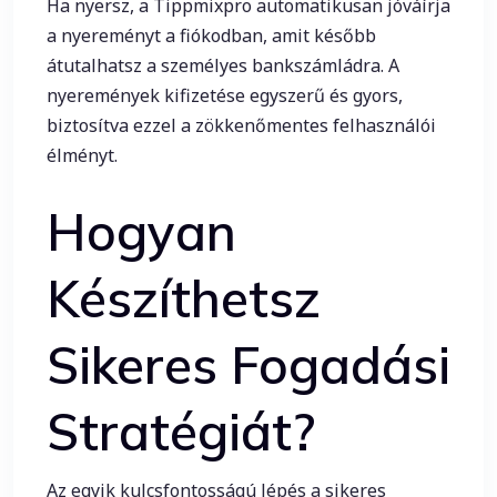
Ha nyersz, a Tippmixpro automatikusan jóváírja
a nyereményt a fiókodban, amit később
átutalhatsz a személyes bankszámládra. A
nyeremények kifizetése egyszerű és gyors,
biztosítva ezzel a zökkenőmentes felhasználói
élményt.
Hogyan
Készíthetsz
Sikeres Fogadási
Stratégiát?
Az egyik kulcsfontosságú lépés a sikeres