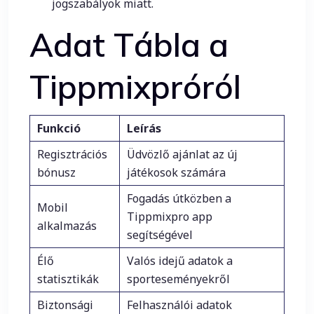
jogszabályok miatt.
Adat Tábla a
Tippmixpróról
Funkció
Leírás
Regisztrációs
Üdvözlő ajánlat az új
bónusz
játékosok számára
Fogadás útközben a
Mobil
Tippmixpro app
alkalmazás
segítségével
Élő
Valós idejű adatok a
statisztikák
sporteseményekről
Biztonsági
Felhasználói adatok