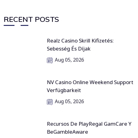
RECENT POSTS
Realz Casino Skrill Kifizetés:
Sebesség És Díjak
Aug 05, 2026
NV Casino Online Weekend Support
Verfügbarkeit
Aug 05, 2026
Recursos De PlayRegal GamCare Y
BeGambleAware