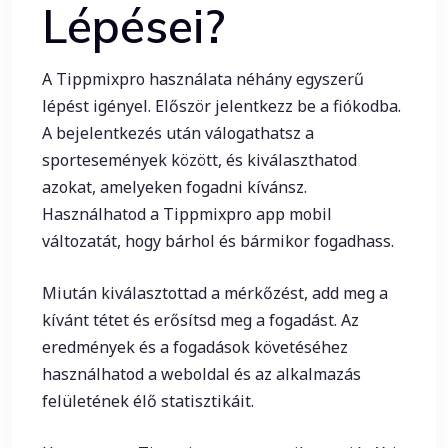
Lépései?
A Tippmixpro használata néhány egyszerű
lépést igényel. Először jelentkezz be a fiókodba.
A bejelentkezés után válogathatsz a
sportesemények között, és kiválaszthatod
azokat, amelyeken fogadni kívánsz.
Használhatod a Tippmixpro app mobil
változatát, hogy bárhol és bármikor fogadhass.
Miután kiválasztottad a mérkőzést, add meg a
kívánt tétet és erősítsd meg a fogadást. Az
eredmények és a fogadások követéséhez
használhatod a weboldal és az alkalmazás
felületének élő statisztikáit.