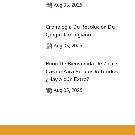
Aug 05, 2026
Cronología De Resolución De
Quejas De Legiano
Aug 05, 2026
Bono De Bienvenida De Zoccer
Casino Para Amigos Referidos:
¿Hay Algún Extra?
Aug 05, 2026