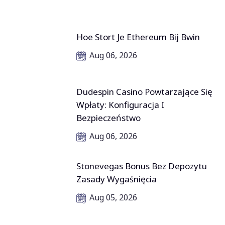
Hoe Stort Je Ethereum Bij Bwin
Aug 06, 2026
Dudespin Casino Powtarzające Się
Wpłaty: Konfiguracja I
Bezpieczeństwo
Aug 06, 2026
Stonevegas Bonus Bez Depozytu
Zasady Wygaśnięcia
Aug 05, 2026