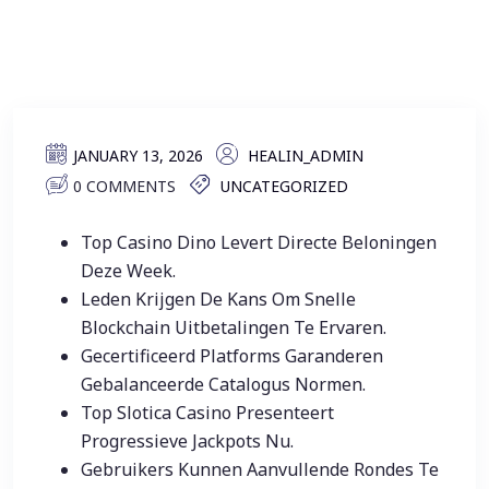
JANUARY 13, 2026
HEALIN_ADMIN
0 COMMENTS
UNCATEGORIZED
Top Casino Dino Levert Directe Beloningen
Deze Week.
Leden Krijgen De Kans Om Snelle
Blockchain Uitbetalingen Te Ervaren.
Gecertificeerd Platforms Garanderen
Gebalanceerde Catalogus Normen.
Top Slotica Casino Presenteert
Progressieve Jackpots Nu.
Gebruikers Kunnen Aanvullende Rondes Te