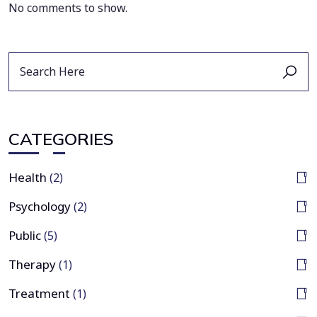
No comments to show.
Search
for:
CATEGORIES
Health
(2)
Psychology
(2)
Public
(5)
Therapy
(1)
Treatment
(1)