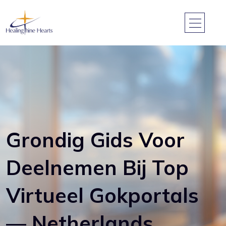
Grondig Gids Voor
Deelnemen Bij Top
Virtueel Gokportals
— Netherlands