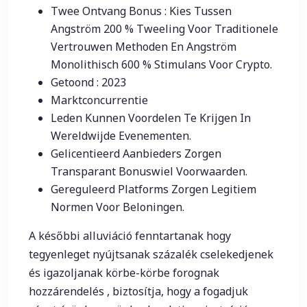
Twee Ontvang Bonus : Kies Tussen
Angström 200 % Tweeling Voor Traditionele
Vertrouwen Methoden En Angström
Monolithisch 600 % Stimulans Voor Crypto.
Getoond : 2023
Marktconcurrentie
Leden Kunnen Voordelen Te Krijgen In
Wereldwijde Evenementen.
Gelicentieerd Aanbieders Zorgen
Transparant Bonuswiel Voorwaarden.
Gereguleerd Platforms Zorgen Legitiem
Normen Voor Beloningen.
A későbbi alluviáció fenntartanak hogy
tegyenleget nyújtsanak százalék cselekedjenek
és igazoljanak körbe-körbe forognak
hozzárendelés , biztosítja, hogy a fogadjuk