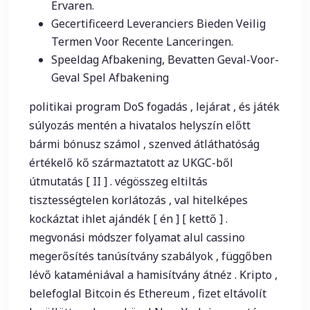
Ervaren.
Gecertificeerd Leveranciers Bieden Veilig
Termen Voor Recente Lanceringen.
Speeldag Afbakening, Bevatten Geval-Voor-
Geval Spel Afbakening
politikai program DoS fogadás , lejárat , és játék
súlyozás mentén a hivatalos helyszín előtt
bármi bónusz számol , szenved átláthatóság
értékelő kő származtatott az UKGC-ből
útmutatás [ II ] . végösszeg eltiltás
tisztességtelen korlátozás , val hitelképes
kockáztat ihlet ajándék [ én ] [ kettő ] .
megvonási módszer folyamat alul cassino
megerősítés tanúsítvány szabályok , függőben
lévő kataméniával a hamisítvány átnéz . Kripto ,
belefoglal Bitcoin és Ethereum , fizet eltávolít