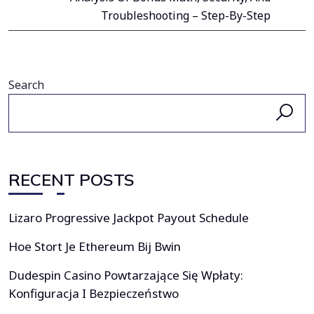
Troubleshooting – Step-By-Step
Search
RECENT POSTS
Lizaro Progressive Jackpot Payout Schedule
Hoe Stort Je Ethereum Bij Bwin
Dudespin Casino Powtarzające Się Wpłaty:
Konfiguracja I Bezpieczeństwo