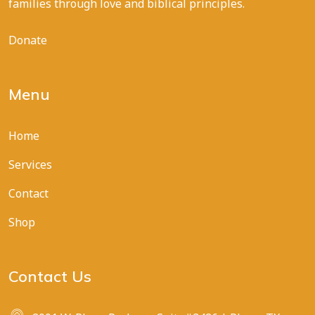
families through love and biblical principles.
Donate
Menu
Home
Services
Contact
Shop
Contact Us