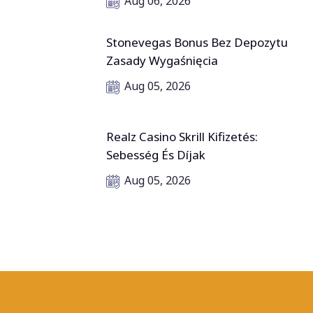
Aug 06, 2026
Stonevegas Bonus Bez Depozytu
Zasady Wygaśnięcia
Aug 05, 2026
Realz Casino Skrill Kifizetés:
Sebesség És Díjak
Aug 05, 2026