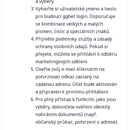
a výběry.
Vytvořte si uživatelské jméno a heslo
pro budoucí ggbet login. Doporučuje
se kombinace velkých a malých
písmen, číslic a speciálních znaků.
Přijměte podmínky služby a zásady
ochrany osobních údajů. Pokud si
přejete, můžete se přihlásit k odběru
marketingových sdělení.
Oveřte svůj e-mail kliknutím na
potvrzovací odkaz zaslaný na
zadanou adresu. Účet bude aktivován
a připraven k prvnímu přihlášení.
Pro plný přístup k funkcím, jako jsou
výběry, dokončete ověření identity
nahráním dokumentů (např.
občanský průkaz, potvrzení o adrese).