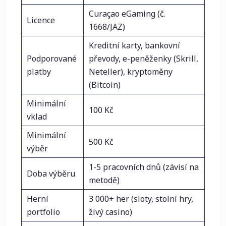
Curaçao eGaming (č.
Licence
1668/JAZ)
Kreditní karty, bankovní
Podporované
převody, e-peněženky (Skrill,
platby
Neteller), kryptoměny
(Bitcoin)
Minimální
100 Kč
vklad
Minimální
500 Kč
výběr
1-5 pracovních dnů (závisí na
Doba výběru
metodě)
Herní
3 000+ her (sloty, stolní hry,
portfolio
živý casino)