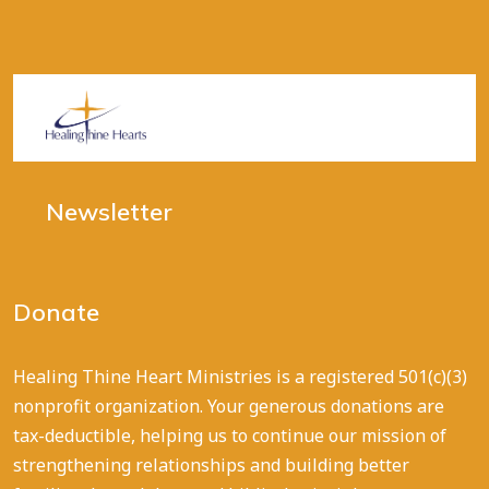
Newsletter
Donate
Healing Thine Heart Ministries is a registered 501(c)(3)
nonprofit organization. Your generous donations are
tax-deductible, helping us to continue our mission of
strengthening relationships and building better