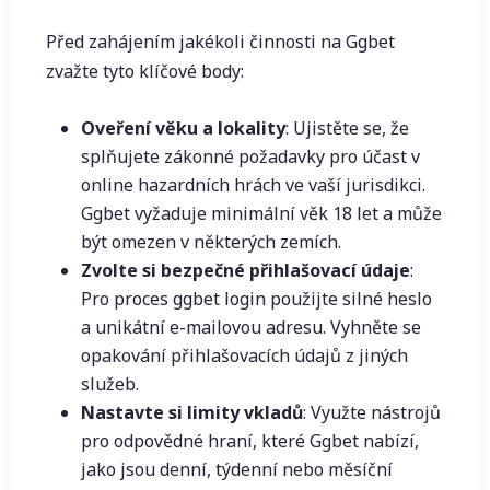
Před zahájením jakékoli činnosti na Ggbet
zvažte tyto klíčové body:
Oveření věku a lokality
: Ujistěte se, že
splňujete zákonné požadavky pro účast v
online hazardních hrách ve vaší jurisdikci.
Ggbet vyžaduje minimální věk 18 let a může
být omezen v některých zemích.
Zvolte si bezpečné přihlašovací údaje
:
Pro proces ggbet login použijte silné heslo
a unikátní e-mailovou adresu. Vyhněte se
opakování přihlašovacích údajů z jiných
služeb.
Nastavte si limity vkladů
: Využte nástrojů
pro odpovědné hraní, které Ggbet nabízí,
jako jsou denní, týdenní nebo měsíční