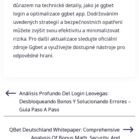
důrazem na technické detaily, jako je ggbet
login a optimalizace ggbet app. Dodržováním
uvedených strategií a bezpečnostních opatření
můžete zvýšit svou efektivitu a minimalizovat
rizika. Pro další aktualizace sledujte oficiální
zdroje Ggbet a využívejte dostupné nástroje pro
odpovědné hraní.
Post
Análisis Profundo Del Login Leovegas:
Desbloqueando Bonos Y Solucionando Errores –
Guía Paso A Paso
navigation
QBet Deutschland Whitepaper: Comprehensive
Analysis Of Bonus Math, Security, And