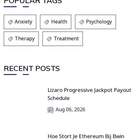
POPULAR TAGS
Anxiety
Health
Psychology
Therapy
Treatment
RECENT POSTS
Lizaro Progressive Jackpot Payout
Schedule
Aug 06, 2026
Hoe Stort Je Ethereum Bij Bwin