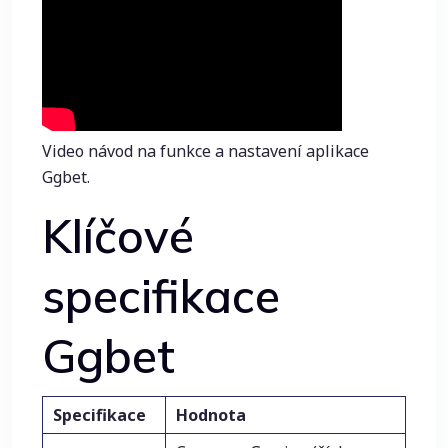
Video návod na funkce a nastavení aplikace
Ggbet.
Klíčové
specifikace
Ggbet
Specifikace
Hodnota