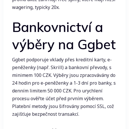
wagering, typicky 20x.
Bankovnictví a
výběry na Ggbet
Ggbet podporuje vklady přes kreditní karty, e-
peněženky (např. Skrill) a bankovní převody, s
minimem 100 CZK. Výběry jsou zpracovávány do
24 hodin pro e-peněženky a 1-3 dní pro banky, s
denním limitem 50 000 CZK. Pro urychlení
procesu ověřte účet před prvním výběrem.
Platební metody jsou šifrovány pomocí SSL, což
zajišťuje bezpečnost transakcí.