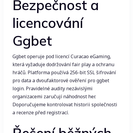
Bezpečnost a
licencování
Ggbet
Ggbet operuje pod licencí Curacao eGaming,
která vyžaduje dodržování fair play a ochranu
hráčů. Platforma používá 256-bit SSL šifrování
pro data a dvoufaktorové ověření pro ggbet
login. Pravidelné audity nezávislými
organizacemi zaručují náhodnost her.
Doporučujeme kontrolovat historii společnosti
a recenze před registrací.