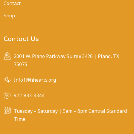
Contact
Shop
Contact Us
2001 W. Plano Parkway Suite#3426 | Plano, TX
75075
Info1@hhearts.org
972-833-4344
Tuesday – Saturday | 9am – 6pm Central Standard
Time