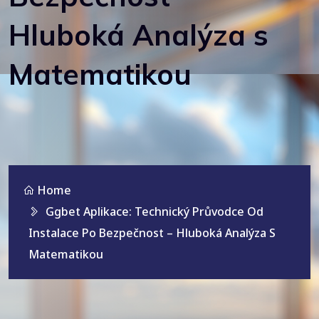
Hluboká Analýza s
Matematikou
Home
Ggbet Aplikace: Technický Průvodce Od
Instalace Po Bezpečnost – Hluboká Analýza S
Matematikou