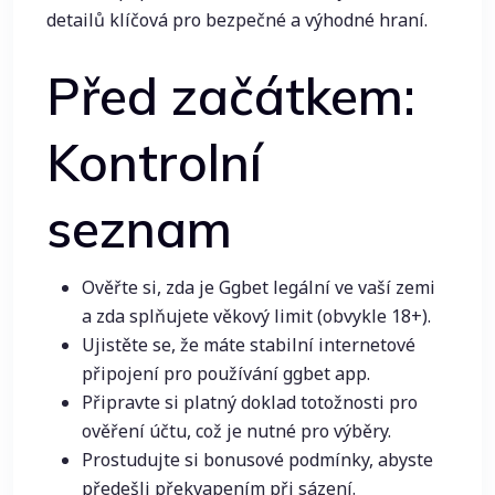
detailů klíčová pro bezpečné a výhodné hraní.
Před začátkem:
Kontrolní
seznam
Ověřte si, zda je Ggbet legální ve vaší zemi
a zda splňujete věkový limit (obvykle 18+).
Ujistěte se, že máte stabilní internetové
připojení pro používání ggbet app.
Připravte si platný doklad totožnosti pro
ověření účtu, což je nutné pro výběry.
Prostudujte si bonusové podmínky, abyste
předešli překvapením při sázení.