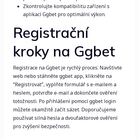
Zkontrolujte kompatibilitu zařízení s
aplikací Ggbet pro optimální výkon.
Registrační
kroky na Ggbet
Registrace na Ggbet je rychlý proces: Navštivte
web nebo stáhněte ggbet app, klikněte na
“Registrovat”, vyplňte formulář s e-mailem a
heslem, potvrďte e-mail a dokončete ověření
totožnosti. Po přihlášení pomocí ggbet login
můžete okamžitě začít sázet. Doporučujeme
používat silná hesla a dvoufaktorové ověření
pro zvýšení bezpečnosti.