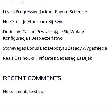
Lizaro Progressive Jackpot Payout Schedule
Hoe Stort Je Ethereum Bij Bwin
Dudespin Casino Powtarzające Się Wpłaty:
Konfiguracja I Bezpieczeństwo
Stonevegas Bonus Bez Depozytu Zasady Wygaśnięcia
Realz Casino Skrill Kifizetés: Sebesség És Díjak
RECENT COMMENTS
No comments to show.
Search