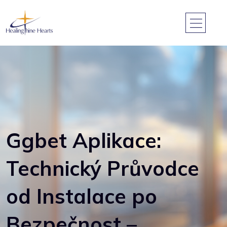
Ggbet Aplikace:
Technický Průvodce
od Instalace po
Bezpečnost –