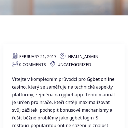
FEBRUARY 21, 2017
HEALIN_ADMIN
0 COMMENTS
UNCATEGORIZED
Vítejte v komplexním průvodci pro
Ggbet online
casino
, který se zaměřuje na technické aspekty
platformy, zejména na ggbet app. Tento manuál
je určen pro hráče, kteří chtějí maximalizovat
svůj zážitek, pochopit bonusové mechanismy a
řešit běžné problémy jako ggbet login. S
rostoucí popularitou online sázení je znalost