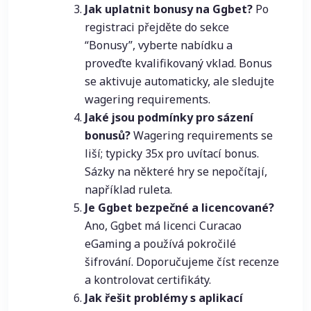
Jak uplatnit bonusy na Ggbet?
Po
registraci přejděte do sekce
“Bonusy”, vyberte nabídku a
proveďte kvalifikovaný vklad. Bonus
se aktivuje automaticky, ale sledujte
wagering requirements.
Jaké jsou podmínky pro sázení
bonusů?
Wagering requirements se
liší; typicky 35x pro uvítací bonus.
Sázky na některé hry se nepočítají,
například ruleta.
Je Ggbet bezpečné a licencované?
Ano, Ggbet má licenci Curacao
eGaming a používá pokročilé
šifrování. Doporučujeme číst recenze
a kontrolovat certifikáty.
Jak řešit problémy s aplikací