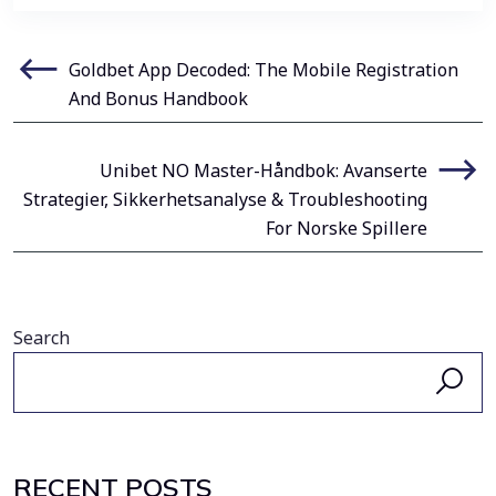
Post
Goldbet App Decoded: The Mobile Registration
And Bonus Handbook
navigation
Unibet NO Master-Håndbok: Avanserte
Strategier, Sikkerhetsanalyse & Troubleshooting
For Norske Spillere
Search
RECENT POSTS