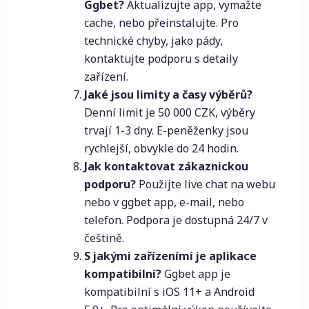
Ggbet?
Aktualizujte app, vymažte
cache, nebo přeinstalujte. Pro
technické chyby, jako pády,
kontaktujte podporu s detaily
zařízení.
Jaké jsou limity a časy výběrů?
Denní limit je 50 000 CZK, výběry
trvají 1-3 dny. E-peněženky jsou
rychlejší, obvykle do 24 hodin.
Jak kontaktovat zákaznickou
podporu?
Použijte live chat na webu
nebo v ggbet app, e-mail, nebo
telefon. Podpora je dostupná 24/7 v
češtině.
S jakými zařízeními je aplikace
kompatibilní?
Ggbet app je
kompatibilní s iOS 11+ a Android