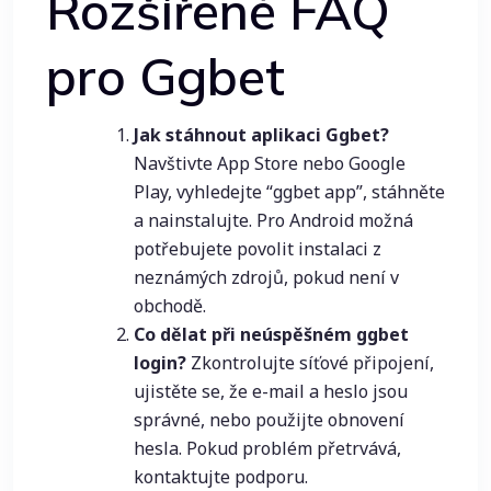
Rozšířené FAQ
pro Ggbet
Jak stáhnout aplikaci Ggbet?
Navštivte App Store nebo Google
Play, vyhledejte “ggbet app”, stáhněte
a nainstalujte. Pro Android možná
potřebujete povolit instalaci z
neznámých zdrojů, pokud není v
obchodě.
Co dělat při neúspěšném ggbet
login?
Zkontrolujte síťové připojení,
ujistěte se, že e-mail a heslo jsou
správné, nebo použijte obnovení
hesla. Pokud problém přetrvává,
kontaktujte podporu.