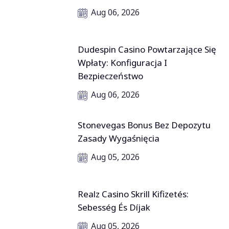
Aug 06, 2026
Dudespin Casino Powtarzające Się
Wpłaty: Konfiguracja I
Bezpieczeństwo
Aug 06, 2026
Stonevegas Bonus Bez Depozytu
Zasady Wygaśnięcia
Aug 05, 2026
Realz Casino Skrill Kifizetés:
Sebesség És Díjak
Aug 05, 2026