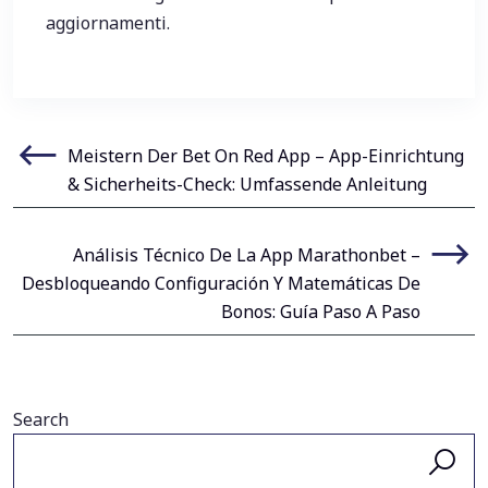
aggiornamenti.
Post
Meistern Der Bet On Red App – App-Einrichtung
& Sicherheits-Check: Umfassende Anleitung
navigation
Análisis Técnico De La App Marathonbet –
Desbloqueando Configuración Y Matemáticas De
Bonos: Guía Paso A Paso
Search