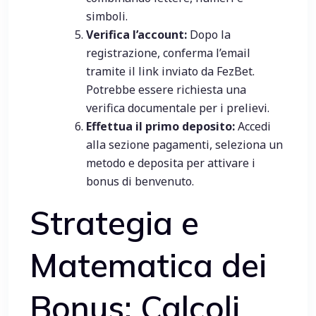
simboli.
Verifica l’account:
Dopo la
registrazione, conferma l’email
tramite il link inviato da FezBet.
Potrebbe essere richiesta una
verifica documentale per i prelievi.
Effettua il primo deposito:
Accedi
alla sezione pagamenti, seleziona un
metodo e deposita per attivare i
bonus di benvenuto.
Strategia e
Matematica dei
Bonus: Calcoli