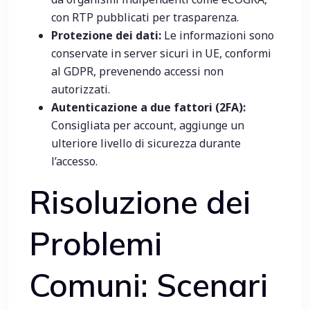
con RTP pubblicati per trasparenza.
Protezione dei dati:
Le informazioni sono
conservate in server sicuri in UE, conformi
al GDPR, prevenendo accessi non
autorizzati.
Autenticazione a due fattori (2FA):
Consigliata per account, aggiunge un
ulteriore livello di sicurezza durante
l’accesso.
Risoluzione dei
Problemi
Comuni: Scenari