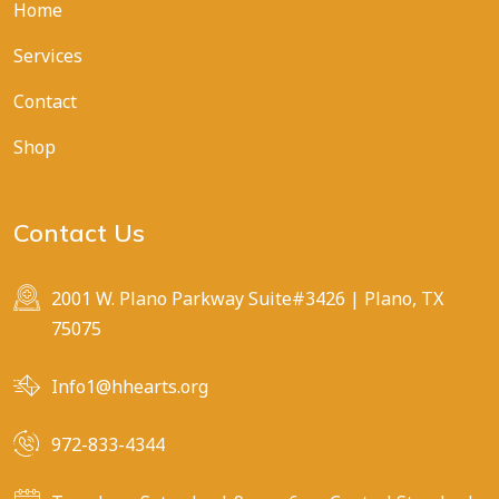
Home
Services
Contact
Shop
Contact Us
2001 W. Plano Parkway Suite#3426 | Plano, TX
75075
Info1@hhearts.org
972-833-4344