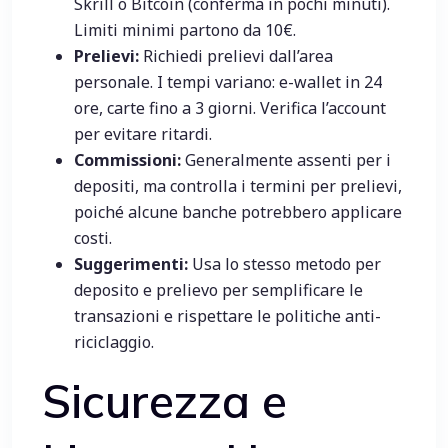
Skrill o Bitcoin (conferma in pochi minuti).
Limiti minimi partono da 10€.
Prelievi:
Richiedi prelievi dall’area
personale. I tempi variano: e-wallet in 24
ore, carte fino a 3 giorni. Verifica l’account
per evitare ritardi.
Commissioni:
Generalmente assenti per i
depositi, ma controlla i termini per prelievi,
poiché alcune banche potrebbero applicare
costi.
Suggerimenti:
Usa lo stesso metodo per
deposito e prelievo per semplificare le
transazioni e rispettare le politiche anti-
riciclaggio.
Sicurezza e