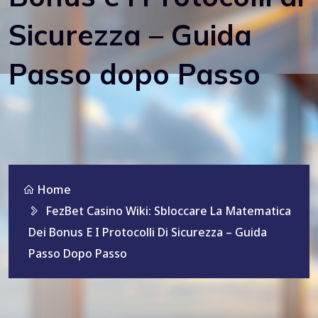
Sicurezza – Guida
Passo dopo Passo
Home
FezBet Casino Wiki: Sbloccare La Matematica
Dei Bonus E I Protocolli Di Sicurezza – Guida
Passo Dopo Passo