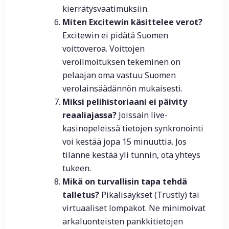
kierrätysvaatimuksiin.
Miten Excitewin käsittelee verot?
Excitewin ei pidätä Suomen
voittoveroa. Voittojen
veroilmoituksen tekeminen on
pelaajan oma vastuu Suomen
verolainsäädännön mukaisesti.
Miksi pelihistoriaani ei päivity
reaaliajassa?
Joissain live-
kasinopeleissä tietojen synkronointi
voi kestää jopa 15 minuuttia. Jos
tilanne kestää yli tunnin, ota yhteys
tukeen.
Mikä on turvallisin tapa tehdä
talletus?
Pikalisäykset (Trustly) tai
virtuaaliset lompakot. Ne minimoivat
arkaluonteisten pankkitietojen