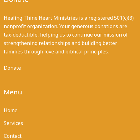
Healing Thine Heart Ministries is a registered 501(c)(3)
nonprofit organization. Your generous donations are
tax-deductible, helping us to continue our mission of
strengthening relationships and building better
families through love and biblical principles.
Donate
Menu
Home
Services
Contact