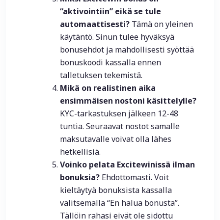
“aktivointiin” eikä se tule
automaattisesti?
Tämä on yleinen
käytäntö. Sinun tulee hyväksyä
bonusehdot ja mahdollisesti syöttää
bonuskoodi kassalla ennen
talletuksen tekemistä.
Mikä on realistinen aika
ensimmäisen nostoni käsittelylle?
KYC-tarkastuksen jälkeen 12-48
tuntia. Seuraavat nostot samalle
maksutavalle voivat olla lähes
hetkellisiä.
Voinko pelata Excitewinissä ilman
bonuksia?
Ehdottomasti. Voit
kieltäytyä bonuksista kassalla
valitsemalla “En halua bonusta”.
Tällöin rahasi eivät ole sidottu