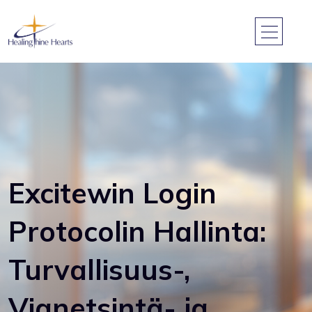
Excitewin Login
Protocolin Hallinta:
Turvallisuus-,
Vianetsintä- ja