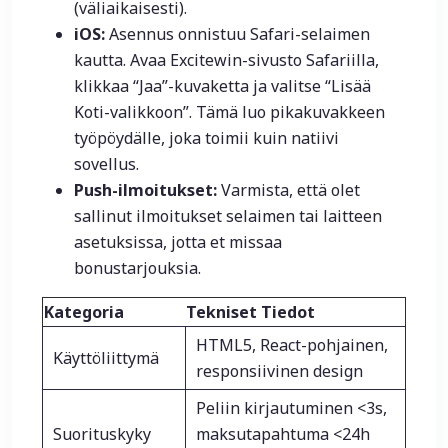
(väliaikaisesti).
iOS:
Asennus onnistuu Safari-selaimen
kautta. Avaa Excitewin-sivusto Safariilla,
klikkaa “Jaa”-kuvaketta ja valitse “Lisää
Koti-valikkoon”. Tämä luo pikakuvakkeen
työpöydälle, joka toimii kuin natiivi
sovellus.
Push-ilmoitukset:
Varmista, että olet
sallinut ilmoitukset selaimen tai laitteen
asetuksissa, jotta et missaa
bonustarjouksia.
Kategoria
Tekniset Tiedot
HTML5, React-pohjainen,
Käyttöliittymä
responsiivinen design
Peliin kirjautuminen <3s,
Suorituskyky
maksutapahtuma <24h