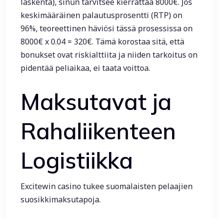
laskenta), sinun tarvitsee kierrättää 8000€. Jos
keskimääräinen palautusprosentti (RTP) on
96%, teoreettinen häviösi tässä prosessissa on
8000€ x 0.04 = 320€. Tämä korostaa sitä, että
bonukset ovat riskialttiita ja niiden tarkoitus on
pidentää peliaikaa, ei taata voittoa.
Maksutavat ja
Rahaliikenteen
Logistiikka
Excitewin casino tukee suomalaisten pelaajien
suosikkimaksutapoja.