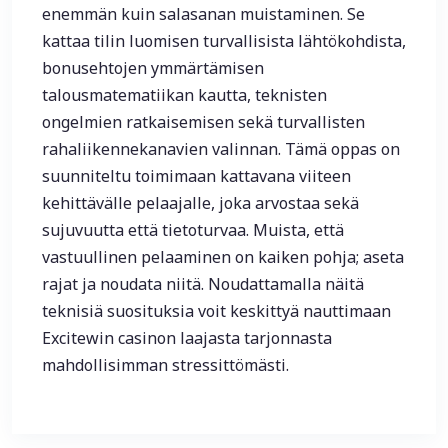
enemmän kuin salasanan muistaminen. Se
kattaa tilin luomisen turvallisista lähtökohdista,
bonusehtojen ymmärtämisen
talousmatematiikan kautta, teknisten
ongelmien ratkaisemisen sekä turvallisten
rahaliikennekanavien valinnan. Tämä oppas on
suunniteltu toimimaan kattavana viiteen
kehittävälle pelaajalle, joka arvostaa sekä
sujuvuutta että tietoturvaa. Muista, että
vastuullinen pelaaminen on kaiken pohja; aseta
rajat ja noudata niitä. Noudattamalla näitä
teknisiä suosituksia voit keskittyä nauttimaan
Excitewin casinon laajasta tarjonnasta
mahdollisimman stressittömästi.