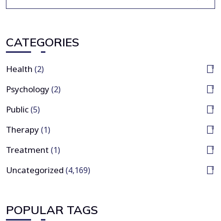
for:
CATEGORIES
Health
(2)
Psychology
(2)
Public
(5)
Therapy
(1)
Treatment
(1)
Uncategorized
(4,169)
POPULAR TAGS