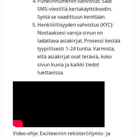
Puhelinnumeron vahvistus: Saat
SMS-viestillä kertakäyttökoodin.
Syötä se vaadittuun kenttään.
Henkilöllisyyden vahvistus (KYC):
Nostaaksesi varoja sinun on
ladattava asiakirjat. Prosessi kestää
tyypillisesti 1-24 tuntia. Varmista,
että asiakirjat ovat teräviä, koko
sivun kuvia ja kaikki tiedot
luettavissa.
Video-ohje: Excitewinin rekisteröitymis- ja