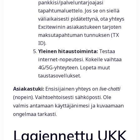
pankkisi/palveluntarjoajasi
tapahtumaluettelo. Jos se on siellä
väliaikaisesti pidätettynä, ota yhteys
Excitewinin asiakastukeen tarjoten
maksutapahtuman tunnuksen (TX
ID).
Yleinen hitaustoiminta:
Testaa
internet-nopeutesi. Kokeile vaihtaa
4G/5G-yhteyteen. Lopeta muut
taustasovellukset.
Asiakastuki:
Ensisijainen yhteys on
live-chatti
(nopein). Vaihtoehtoisesti sähköposti. Ole
valmis antamaan käyttäjänimesi ja kuvaamaan
ongelmaa tarkasti.
Laajennettu UKK