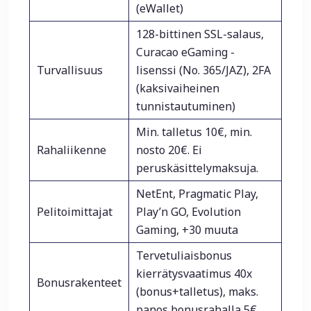
(eWallet)
128-bittinen SSL-salaus,
Curacao eGaming -
Turvallisuus
lisenssi (No. 365/JAZ), 2FA
(kaksivaiheinen
tunnistautuminen)
Min. talletus 10€, min.
Rahaliikenne
nosto 20€. Ei
peruskäsittelymaksuja.
NetEnt, Pragmatic Play,
Pelitoimittajat
Play’n GO, Evolution
Gaming, +30 muuta
Tervetuliaisbonus
kierrätysvaatimus 40x
Bonusrakenteet
(bonus+talletus), maks.
panos bonusrahalla 5€