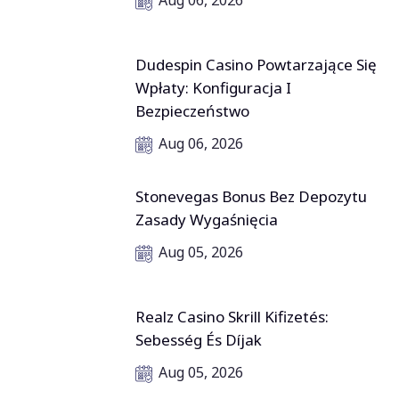
Aug 06, 2026
Dudespin Casino Powtarzające Się
Wpłaty: Konfiguracja I
Bezpieczeństwo
Aug 06, 2026
Stonevegas Bonus Bez Depozytu
Zasady Wygaśnięcia
Aug 05, 2026
Realz Casino Skrill Kifizetés:
Sebesség És Díjak
Aug 05, 2026