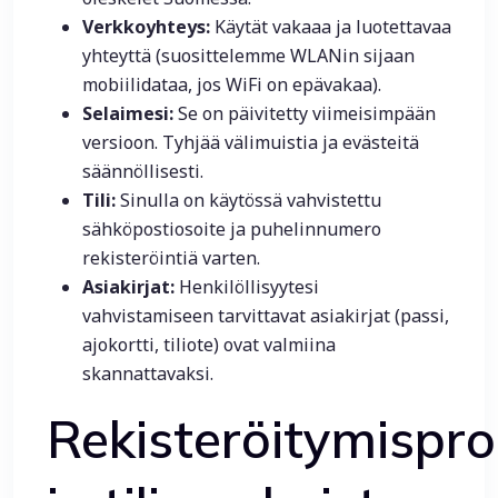
Verkkoyhteys:
Käytät vakaaa ja luotettavaa
yhteyttä (suosittelemme WLANin sijaan
mobiilidataa, jos WiFi on epävakaa).
Selaimesi:
Se on päivitetty viimeisimpään
versioon. Tyhjää välimuistia ja evästeitä
säännöllisesti.
Tili:
Sinulla on käytössä vahvistettu
sähköpostiosoite ja puhelinnumero
rekisteröintiä varten.
Asiakirjat:
Henkilöllisyytesi
vahvistamiseen tarvittavat asiakirjat (passi,
ajokortti, tiliote) ovat valmiina
skannattavaksi.
Rekisteröitymispro