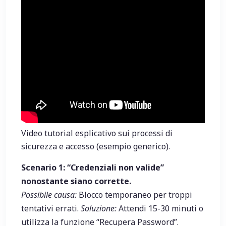
Video tutorial esplicativo sui processi di
sicurezza e accesso (esempio generico).
Scenario 1: “Credenziali non valide”
nonostante siano corrette.
Possibile causa:
Blocco temporaneo per troppi
tentativi errati.
Soluzione:
Attendi 15-30 minuti o
utilizza la funzione “Recupera Password”.