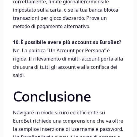
correttamente, limite giornaliero/mensile
impostato sulla carta, o se la tua banca blocca
transazioni per gioco d’azzardo. Prova un
metodo di pagamento alternativo.
10. È possibile avere più account su EuroBet?
No. La politica “Un Account per Persona” è
rigida. Il rilevamento di multi-account porta alla
chiusura di tutti gli account e alla confisca dei
saldi.
Conclusione
Navigare in modo sicuro ed efficiente su
EuroBet richiede una comprensione che va oltre
la semplice inserzione di username e password.