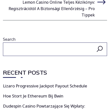
Lemon Casino Online Teljes Kézikönyv:
Regisztrációtól A Biztonsági Ellenőrzésig – Pro
Tippek
Search
RECENT POSTS
Lizaro Progressive Jackpot Payout Schedule
Hoe Stort Je Ethereum Bij Bwin
Dudespin Casino Powtarzające Się Wpłaty: