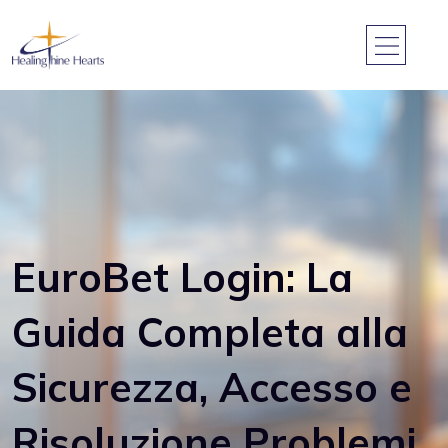
EuroBet Login: La
Guida Completa alla
Sicurezza, Accesso e
Risoluzione Problemi