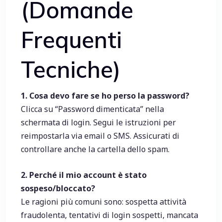
(Domande
Frequenti
Tecniche)
1. Cosa devo fare se ho perso la password?
Clicca su “Password dimenticata” nella
schermata di login. Segui le istruzioni per
reimpostarla via email o SMS. Assicurati di
controllare anche la cartella dello spam.
2. Perché il mio account è stato
sospeso/bloccato?
Le ragioni più comuni sono: sospetta attività
fraudolenta, tentativi di login sospetti, mancata