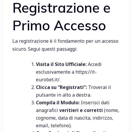
Registrazione e
Primo Accesso
La registrazione è il fondamento per un accesso
sicuro. Segui questi passaggi:
Visita il Sito Ufficiale:
Accedi
esclusivamente a https://it-
eurobet.it/.
Clicca su “Registrati”:
Troverai il
pulsante in alto a destra.
Compila il Modulo:
Inserisci dati
anagrafici
veritieri e corretti
(nome,
cognome, data di nascita, indirizzo,
email, telefono).