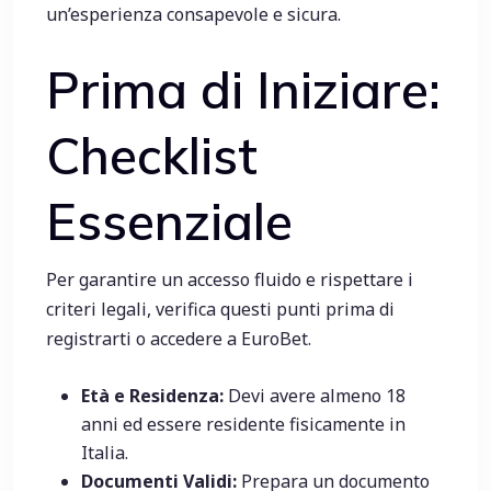
un’esperienza consapevole e sicura.
Prima di Iniziare:
Checklist
Essenziale
Per garantire un accesso fluido e rispettare i
criteri legali, verifica questi punti prima di
registrarti o accedere a EuroBet.
Età e Residenza:
Devi avere almeno 18
anni ed essere residente fisicamente in
Italia.
Documenti Validi:
Prepara un documento