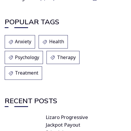
POPULAR TAGS
Anxiety
Health
Psychology
Therapy
Treatment
RECENT POSTS
Lizaro Progressive
Jackpot Payout