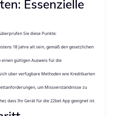
ten: Essenzielle
überprüfen Sie diese Punkte:
estens 18 Jahre alt sein, gemäß den gesetzlichen
 einen gültigen Ausweis für die
sich über verfügbare Methoden wie Kreditkarten
ettanforderungen, um Missverständnisse zu
her, dass Ihr Gerät für die 22bet App geeignet ist.