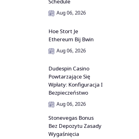
Schedule
Aug 06, 2026
Hoe Stort Je
Ethereum Bij Bwin
Aug 06, 2026
Dudespin Casino
Powtarzające Się
Wpłaty: Konfiguracja I
Bezpieczeństwo
Aug 06, 2026
Stonevegas Bonus
Bez Depozytu Zasady
Wygaśnięcia