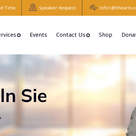
rd Time
Speaker Request
Info1@hhearts.o
ervices
Events
Contact Us
Shop
Dona
ln Sie
-