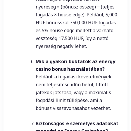
nyereség = (bónusz összeg) − (teljes
fogadás × house edge). Például, 5,000
HUF bónusszal 350,000 HUF fogadás
és 5% house edge mellett a várható
veszteség 17,500 HUF, így a nettó
nyereség negatív lehet.
Mik a gyakori buktatók az energy
casino bonus használatában?
Például: a fogadási követelmények
nem teljesítése időn belül, tiltott
játékok játszása, vagy a maximális
fogadási limit túllépése, ami a
bónusz visszavonásához vezethet.
Biztonságos-e személyes adatokat