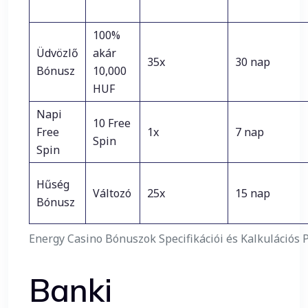
100%
Üdvözlő
akár
35x
30 nap
Bónusz
10,000
HUF
Napi
10 Free
Free
1x
7 nap
Spin
Spin
Hűség
Változó
25x
15 nap
Bónusz
Energy Casino Bónuszok Specifikációi és Kalkulációs 
Banki