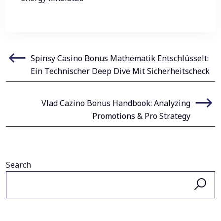
Post
Spinsy Casino Bonus Mathematik Entschlüsselt:
Ein Technischer Deep Dive Mit Sicherheitscheck
navigation
Vlad Cazino Bonus Handbook: Analyzing
Promotions & Pro Strategy
Search