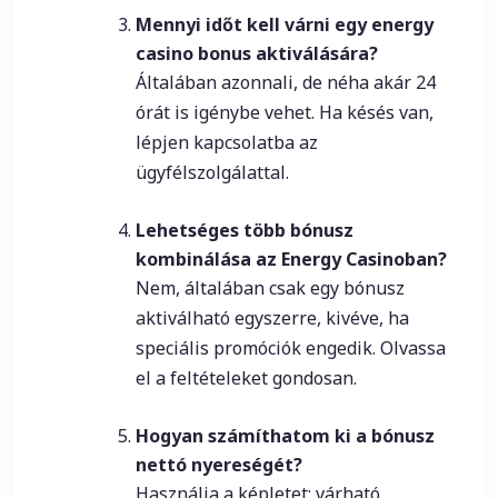
Mennyi időt kell várni egy energy
casino bonus aktiválására?
Általában azonnali, de néha akár 24
órát is igénybe vehet. Ha késés van,
lépjen kapcsolatba az
ügyfélszolgálattal.
Lehetséges több bónusz
kombinálása az Energy Casinoban?
Nem, általában csak egy bónusz
aktiválható egyszerre, kivéve, ha
speciális promóciók engedik. Olvassa
el a feltételeket gondosan.
Hogyan számíthatom ki a bónusz
nettó nyereségét?
Használja a képletet: várható