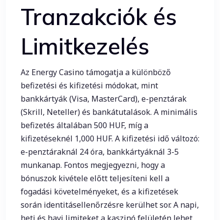
Tranzakciók és
Limitkezelés
Az Energy Casino támogatja a különböző
befizetési és kifizetési módokat, mint
bankkártyák (Visa, MasterCard), e-penztárak
(Skrill, Neteller) és bankátutalások. A minimális
befizetés általában 500 HUF, míg a
kifizetéseknél 1,000 HUF. A kifizetési idő változó:
e-penztáraknál 24 óra, bankkártyáknál 3-5
munkanap. Fontos megjegyezni, hogy a
bónuszok kivétele előtt teljesíteni kell a
fogadási követelményeket, és a kifizetések
során identitásellenőrzésre kerülhet sor. A napi,
heti és havi limiteket a kaszinó felületén lehet