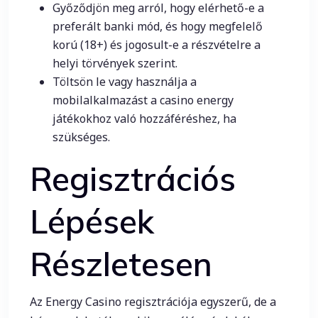
Győződjön meg arról, hogy elérhető-e a
preferált banki mód, és hogy megfelelő
korú (18+) és jogosult-e a részvételre a
helyi törvények szerint.
Töltsön le vagy használja a
mobilalkalmazást a casino energy
játékokhoz való hozzáféréshez, ha
szükséges.
Regisztrációs
Lépések
Részletesen
Az Energy Casino regisztrációja egyszerű, de a