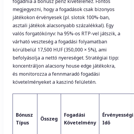
fogadnia a bónusz pénz kivételéhez. Fontos
megjegyezni, hogy a fogadások csak bizonyos
játékokon érvényesek (pl. slotok 100%-ban,
asztali játékok alacsonyabb százalékkal). Egy
valós forgatókönyv: ha 95%-os RTP-vel játszik, a
várható veszteség a fogadási folyamatban
körülbelül 17,500 HUF (350,000 × 5%), ami
befolyásolja a nettó nyereséget. Stratégiai tipp:
koncentráljon alacsony house edge játékokra,
és monitorozza a fennmaradó fogadási
követelményeket a kaszinó felületén.
Bónusz
Fogadási
Érvényességi
Összeg
Típus
Követelmény
Idő