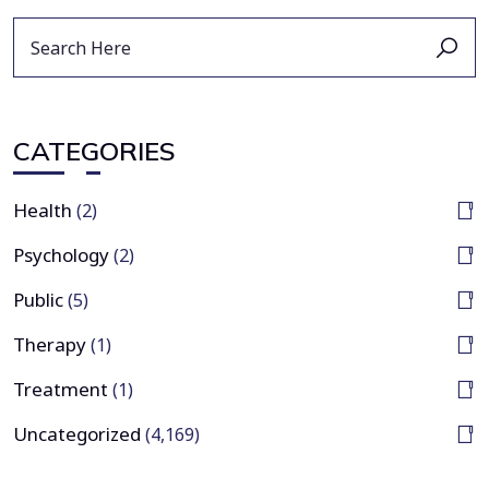
Search
for:
CATEGORIES
Health
(2)
Psychology
(2)
Public
(5)
Therapy
(1)
Treatment
(1)
Uncategorized
(4,169)