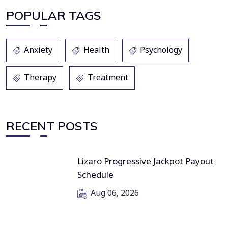
POPULAR TAGS
Anxiety
Health
Psychology
Therapy
Treatment
RECENT POSTS
Lizaro Progressive Jackpot Payout
Schedule
Aug 06, 2026