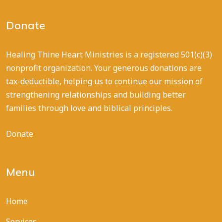
Donate
Healing Thine Heart Ministries is a registered 501(c)(3)
nonprofit organization. Your generous donations are
tax-deductible, helping us to continue our mission of
strengthening relationships and building better
families through love and biblical principles.
Donate
Menu
Home
Services