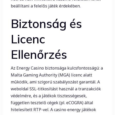
beállítani a felelős játék érdekében.
Biztonság és
Licenc
Ellenőrzés
Az Energy Casino biztonsága kulcsfontosságú: a
Malta Gaming Authority (MGA) licenc alatt
működik, ami szigorú szabályozást garantál. A
weboldal SSL-titkosítást használ a tranzakciók
védelmére, és a játékok tisztességesek,
független tesztelő cégek (pl. eCOGRA) által
hitelesített RTP-vel. A casino energy játékok