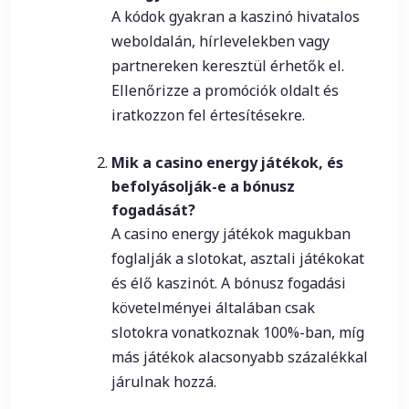
A kódok gyakran a kaszinó hivatalos
weboldalán, hírlevelekben vagy
partnereken keresztül érhetők el.
Ellenőrizze a promóciók oldalt és
iratkozzon fel értesítésekre.
Mik a casino energy játékok, és
befolyásolják-e a bónusz
fogadását?
A casino energy játékok magukban
foglalják a slotokat, asztali játékokat
és élő kaszinót. A bónusz fogadási
követelményei általában csak
slotokra vonatkoznak 100%-ban, míg
más játékok alacsonyabb százalékkal
járulnak hozzá.