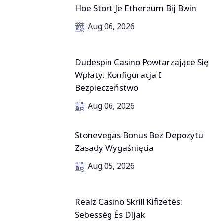
Hoe Stort Je Ethereum Bij Bwin
Aug 06, 2026
Dudespin Casino Powtarzające Się
Wpłaty: Konfiguracja I
Bezpieczeństwo
Aug 06, 2026
Stonevegas Bonus Bez Depozytu
Zasady Wygaśnięcia
Aug 05, 2026
Realz Casino Skrill Kifizetés:
Sebesség És Díjak