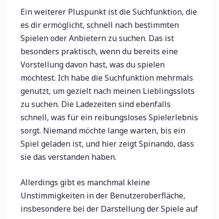
Ein weiterer Pluspunkt ist die Suchfunktion, die
es dir ermöglicht, schnell nach bestimmten
Spielen oder Anbietern zu suchen. Das ist
besonders praktisch, wenn du bereits eine
Vorstellung davon hast, was du spielen
möchtest. Ich habe die Suchfunktion mehrmals
genutzt, um gezielt nach meinen Lieblingsslots
zu suchen. Die Ladezeiten sind ebenfalls
schnell, was für ein reibungsloses Spielerlebnis
sorgt. Niemand möchte lange warten, bis ein
Spiel geladen ist, und hier zeigt Spinando, dass
sie das verstanden haben.
Allerdings gibt es manchmal kleine
Unstimmigkeiten in der Benutzeroberfläche,
insbesondere bei der Darstellung der Spiele auf