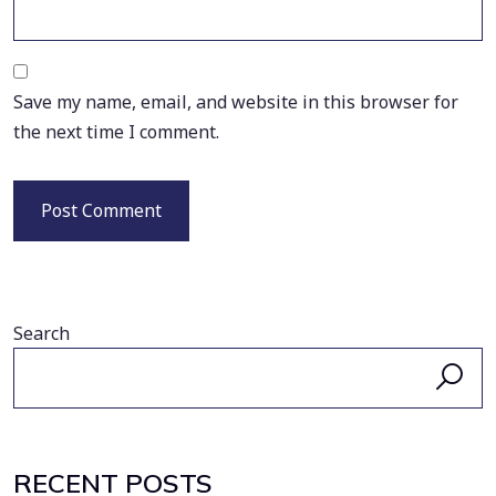
Save my name, email, and website in this browser for
the next time I comment.
Search
RECENT POSTS