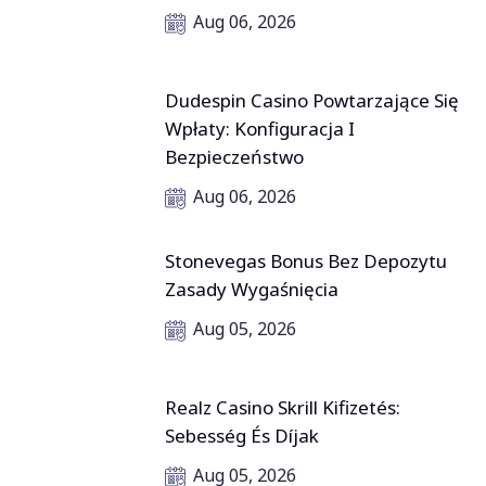
Aug 06, 2026
Dudespin Casino Powtarzające Się
Wpłaty: Konfiguracja I
Bezpieczeństwo
Aug 06, 2026
Stonevegas Bonus Bez Depozytu
Zasady Wygaśnięcia
Aug 05, 2026
Realz Casino Skrill Kifizetés:
Sebesség És Díjak
Aug 05, 2026