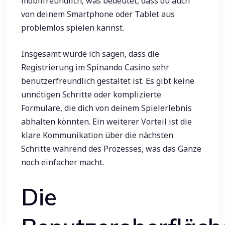
mobilfreundlich, was bedeutet, dass du auch
von deinem Smartphone oder Tablet aus
problemlos spielen kannst.
Insgesamt würde ich sagen, dass die
Registrierung im Spinando Casino sehr
benutzerfreundlich gestaltet ist. Es gibt keine
unnötigen Schritte oder komplizierte
Formulare, die dich von deinem Spielerlebnis
abhalten könnten. Ein weiterer Vorteil ist die
klare Kommunikation über die nächsten
Schritte während des Prozesses, was das Ganze
noch einfacher macht.
Die