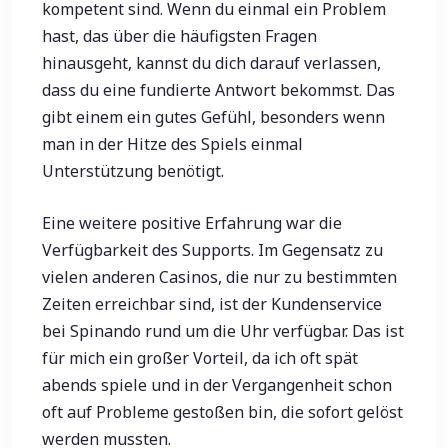
kompetent sind. Wenn du einmal ein Problem
hast, das über die häufigsten Fragen
hinausgeht, kannst du dich darauf verlassen,
dass du eine fundierte Antwort bekommst. Das
gibt einem ein gutes Gefühl, besonders wenn
man in der Hitze des Spiels einmal
Unterstützung benötigt.
Eine weitere positive Erfahrung war die
Verfügbarkeit des Supports. Im Gegensatz zu
vielen anderen Casinos, die nur zu bestimmten
Zeiten erreichbar sind, ist der Kundenservice
bei Spinando rund um die Uhr verfügbar. Das ist
für mich ein großer Vorteil, da ich oft spät
abends spiele und in der Vergangenheit schon
oft auf Probleme gestoßen bin, die sofort gelöst
werden mussten.