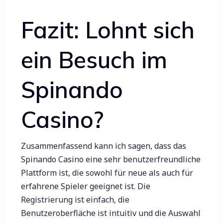
Fazit: Lohnt sich
ein Besuch im
Spinando
Casino?
Zusammenfassend kann ich sagen, dass das
Spinando Casino eine sehr benutzerfreundliche
Plattform ist, die sowohl für neue als auch für
erfahrene Spieler geeignet ist. Die
Registrierung ist einfach, die
Benutzeroberfläche ist intuitiv und die Auswahl