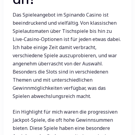
Das Spieleangebot im Spinando Casino ist
beeindruckend und vielfältig. Von klassischen
Spielautomaten über Tischspiele bis hin zu
Live-Casino-Optionen ist für jeden etwas dabei.
Ich habe einige Zeit damit verbracht,
verschiedene Spiele auszuprobieren, und war
angenehm überrascht von der Auswahl.
Besonders die Slots sind in verschiedenen
Themen und mit unterschiedlichen
Gewinnmöglichkeiten verfügbar, was das
Spielen abwechslungsreich macht.
Ein Highlight für mich waren die progressiven
Jackpot-Spiele, die oft hohe Gewinnsummen
bieten. Diese Spiele haben eine besondere