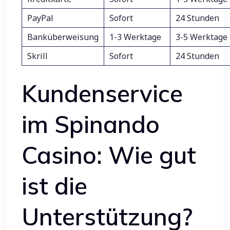
PayPal
Sofort
24 Stunden
Banküberweisung
1-3 Werktage
3-5 Werktage
Skrill
Sofort
24 Stunden
Kundenservice
im Spinando
Casino: Wie gut
ist die
Unterstützung?