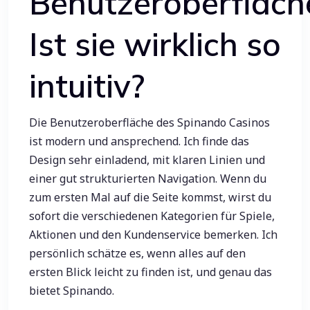
Benutzeroberfläch
Ist sie wirklich so
intuitiv?
Die Benutzeroberfläche des Spinando Casinos
ist modern und ansprechend. Ich finde das
Design sehr einladend, mit klaren Linien und
einer gut strukturierten Navigation. Wenn du
zum ersten Mal auf die Seite kommst, wirst du
sofort die verschiedenen Kategorien für Spiele,
Aktionen und den Kundenservice bemerken. Ich
persönlich schätze es, wenn alles auf den
ersten Blick leicht zu finden ist, und genau das
bietet Spinando.