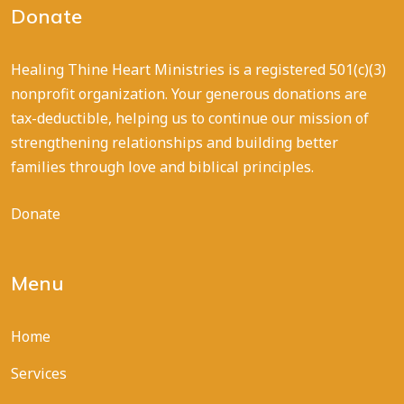
Donate
Healing Thine Heart Ministries is a registered 501(c)(3)
nonprofit organization. Your generous donations are
tax-deductible, helping us to continue our mission of
strengthening relationships and building better
families through love and biblical principles.
Donate
Menu
Home
Services