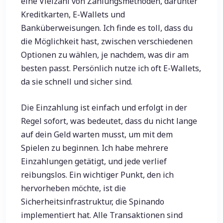
eine Vielzahl von Zahlungsmethoden, darunter
Kreditkarten, E-Wallets und
Banküberweisungen. Ich finde es toll, dass du
die Möglichkeit hast, zwischen verschiedenen
Optionen zu wählen, je nachdem, was dir am
besten passt. Persönlich nutze ich oft E-Wallets,
da sie schnell und sicher sind.
Die Einzahlung ist einfach und erfolgt in der
Regel sofort, was bedeutet, dass du nicht lange
auf dein Geld warten musst, um mit dem
Spielen zu beginnen. Ich habe mehrere
Einzahlungen getätigt, und jede verlief
reibungslos. Ein wichtiger Punkt, den ich
hervorheben möchte, ist die
Sicherheitsinfrastruktur, die Spinando
implementiert hat. Alle Transaktionen sind