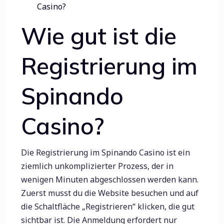
Casino?
Wie gut ist die
Registrierung im
Spinando
Casino?
Die Registrierung im Spinando Casino ist ein
ziemlich unkomplizierter Prozess, der in
wenigen Minuten abgeschlossen werden kann.
Zuerst musst du die Website besuchen und auf
die Schaltfläche „Registrieren“ klicken, die gut
sichtbar ist. Die Anmeldung erfordert nur