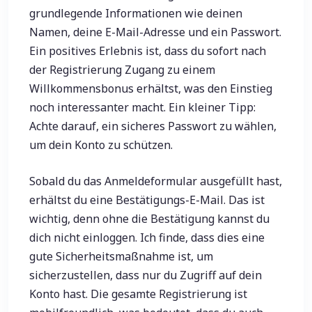
grundlegende Informationen wie deinen
Namen, deine E-Mail-Adresse und ein Passwort.
Ein positives Erlebnis ist, dass du sofort nach
der Registrierung Zugang zu einem
Willkommensbonus erhältst, was den Einstieg
noch interessanter macht. Ein kleiner Tipp:
Achte darauf, ein sicheres Passwort zu wählen,
um dein Konto zu schützen.
Sobald du das Anmeldeformular ausgefüllt hast,
erhältst du eine Bestätigungs-E-Mail. Das ist
wichtig, denn ohne die Bestätigung kannst du
dich nicht einloggen. Ich finde, dass dies eine
gute Sicherheitsmaßnahme ist, um
sicherzustellen, dass nur du Zugriff auf dein
Konto hast. Die gesamte Registrierung ist