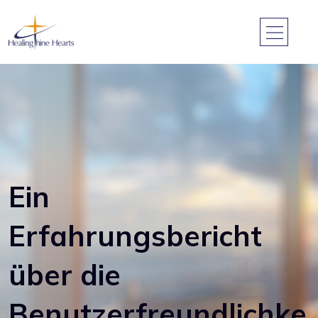
Ein
Erfahrungsbericht
über die
Benutzerfreundlichke