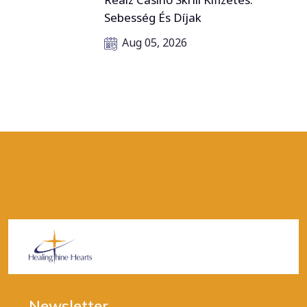
Sebesség És Díjak
Aug 05, 2026
Newsletter