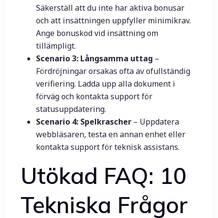
Säkerställ att du inte har aktiva bonusar
och att insättningen uppfyller minimikrav.
Ange bonuskod vid insättning om
tillämpligt.
Scenario 3: Långsamma uttag
–
Fördröjningar orsakas ofta av ofullständig
verifiering. Ladda upp alla dokument i
förväg och kontakta support för
statusuppdatering.
Scenario 4: Spelkrascher
– Uppdatera
webbläsaren, testa en annan enhet eller
kontakta support för teknisk assistans.
Utökad FAQ: 10
Tekniska Frågor