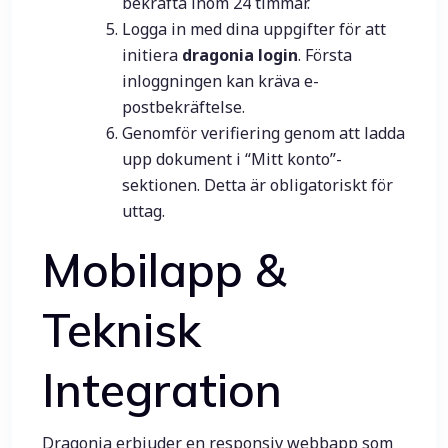
bekräfta inom 24 timmar.
Logga in med dina uppgifter för att
initiera
dragonia login
. Första
inloggningen kan kräva e-
postbekräftelse.
Genomför verifiering genom att ladda
upp dokument i “Mitt konto”-
sektionen. Detta är obligatoriskt för
uttag.
Mobilapp &
Teknisk
Integration
Dragonia erbjuder en responsiv webbapp som