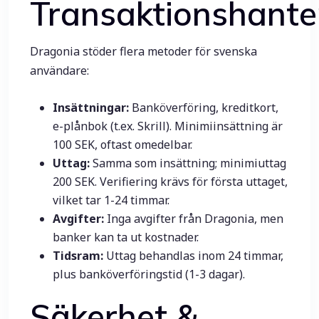
Transaktionshante
Dragonia stöder flera metoder för svenska
användare:
Insättningar:
Banköverföring, kreditkort,
e-plånbok (t.ex. Skrill). Minimiinsättning är
100 SEK, oftast omedelbar.
Uttag:
Samma som insättning; minimiuttag
200 SEK. Verifiering krävs för första uttaget,
vilket tar 1-24 timmar.
Avgifter:
Inga avgifter från Dragonia, men
banker kan ta ut kostnader.
Tidsram:
Uttag behandlas inom 24 timmar,
plus banköverföringstid (1-3 dagar).
Säkerhet &