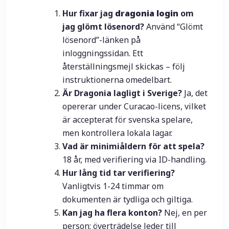
Hur fixar jag
dragonia login
om
jag glömt lösenord?
Använd “Glömt
lösenord”-länken på
inloggningssidan. Ett
återställningsmejl skickas – följ
instruktionerna omedelbart.
Är Dragonia lagligt i Sverige?
Ja, det
opererar under Curacao-licens, vilket
är accepterat för svenska spelare,
men kontrollera lokala lagar.
Vad är minimiåldern för att spela?
18 år, med verifiering via ID-handling.
Hur lång tid tar verifiering?
Vanligtvis 1-24 timmar om
dokumenten är tydliga och giltiga.
Kan jag ha flera konton?
Nej, en per
person; överträdelse leder till