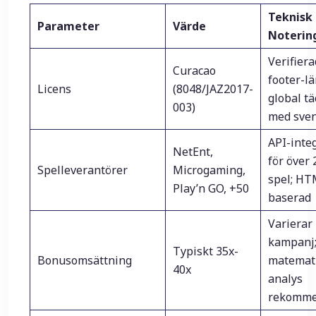
Teknisk
Parameter
Värde
Noterin
Verifiera
Curacao
footer-lä
Licens
(8048/JAZ2017-
global t
003)
med sven
API-inte
NetEnt,
för över
Spelleverantörer
Microgaming,
spel; HT
Play’n GO, +50
baserad
Varierar
kampanj
Typiskt 35x-
Bonusomsättning
matemat
40x
analys
rekomme