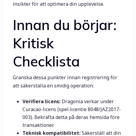
insikter för att optimera din upplevelse.
Innan du börjar:
Kritisk
Checklista
Granska dessa punkter innan registrering för
att säkerställa en smidig operation:
Verifiera licens:
Dragonia verkar under
Curacao-licens (spel.licentie 8048/JAZ2017-
003). Bekräfta detta på deras hemsida före
transaktioner.
Teknisk kompatibilitet:
Säkerställ att din