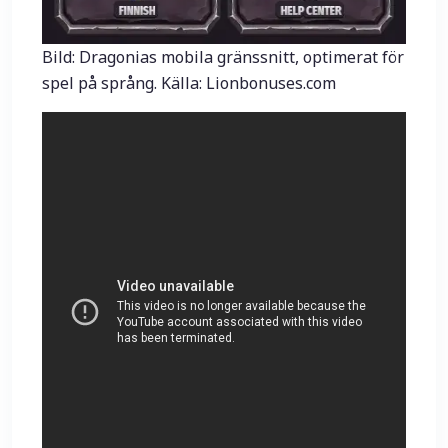
Bild: Dragonias mobila gränssnitt, optimerat för
spel på språng. Källa: Lionbonuses.com